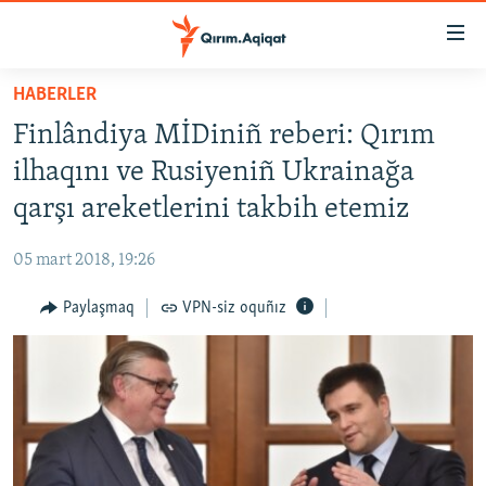
Link
açıqlığı
Esas
HABERLER
mündericege
HABERLER
Finlândiya MİDiniñ reberi: Qırım
qaytmaq
SİYASET
Baş
ilhaqını ve Rusiyeniñ Ukrainağa
İQTİSADİYAT
navigatsiyağa
qarşı areketlerini takbih etemiz
qaytmaq
CEMİYET
Qıdıruvğa
05 mart 2018, 19:26
MEDENİYET
qaytmaq
Paylaşmaq
VPN-siz oquñız
İNSAN AQLARI
VİDEO
SÜRET
BLOGLAR
FİKİR