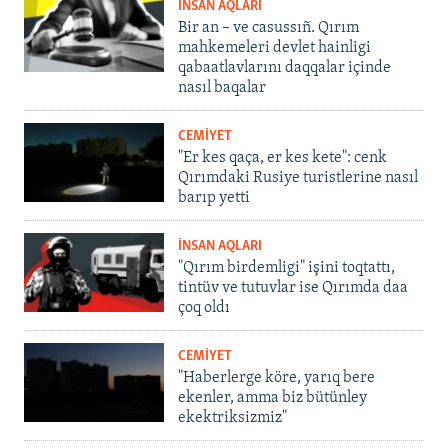
İNSAN AQLARI
Bir an – ve casussıñ. Qırım
mahkemeleri devlet hainligi
qabaatlavlarını daqqalar içinde
nasıl baqalar
CEMİYET
"Er kes qaça, er kes kete": cenk
Qırımdaki Rusiye turistlerine nasıl
barıp yetti
İNSAN AQLARI
"Qırım birdemligi" işini toqtattı,
tintüv ve tutuvlar ise Qırımda daa
çoq oldı
CEMİYET
"Haberlerge köre, yarıq bere
ekenler, amma biz bütünley
ekektriksizmiz"