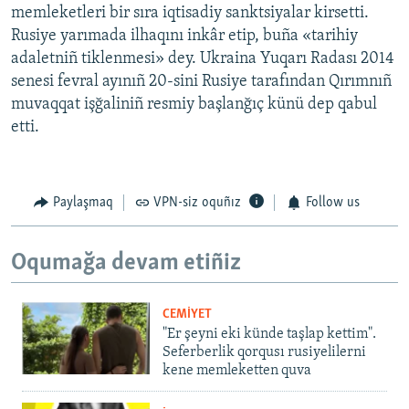
memleketleri bir sıra iqtisadiy sanktsiyalar kirsetti.
Rusiye yarımada ilhaqını inkâr etip, buña «tarihiy
adaletniñ tiklenmesi» dey. Ukraina Yuqarı Radası 2014
senesi fevral ayınıñ 20-sini Rusiye tarafından Qırımnıñ
muvaqqat işğaliniñ resmiy başlanğıç künü dep qabul
etti.
Paylaşmaq
VPN-siz oquñız
Follow us
Oqumağa devam etiñiz
CEMİYET
"Er şeyni eki künde taşlap kettim".
Seferberlik qorqusı rusiyelilerni
kene memleketten quva