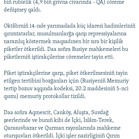
biñ rublelik (4,9 biñ grivna civarında - QA) cöreme
deñişmey qaldı.
Русский
Українською
Oktâbrniñ 14-nde yarımadada küç idaresi hadimleriniñ
qırımtatarlar, musulmanlarğa qarşı repressiyalarına
QOŞULIÑIZ!
narazılıq köstermek maqsadınen bir sıra bir kişilik
piketler ötkerildi. Daa soñra Rusiye mahkemeleri bu
piketlerniñ iştirakçilerine cöremeler tayin etti.
RFE/RS bütün saytları
Piket iştirakçilerine qarşı, piket ötkerilmesiniñ tayin
etilgen tertibini bozğanları içün (Rusiyeniñ Memuriy
tertip bozuv aqqında kodeksi, 20.2 maddesiniñ 5-nci
qısmı) memuriy protokollar tizildi.
Daa soñra Aqmescit, Canköy, Aluşta, Suvdağ
şeerlerinde ve bunıñ kibi de İçki, İslâm-Terek,
Qarasuvbazar ve Qurman rayonlarında mahkeme
oturışuvları ötkerildi. İçki işler nazirliginiñ Qırım