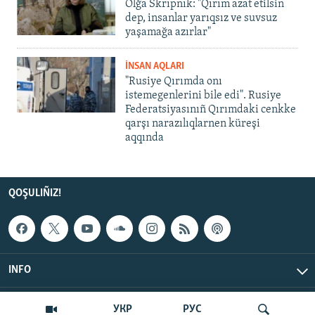
Olğa Skrıpnık: "Qırım azat etilsin
dep, insanlar yarıqsız ve suvsuz
yaşamağa azırlar"
İNSAN AQLARI
"Rusiye Qırımda onı
istemegenlerini bile edi". Rusiye
Federatsiyasınıñ Qırımdaki cenkke
qarşı narazılıqlarnen küreşi
aqqında
QOŞULIÑIZ!
INFO
© Qırım.Aqiqat, 2026 | All Rights Reserved.
УКР
РУС