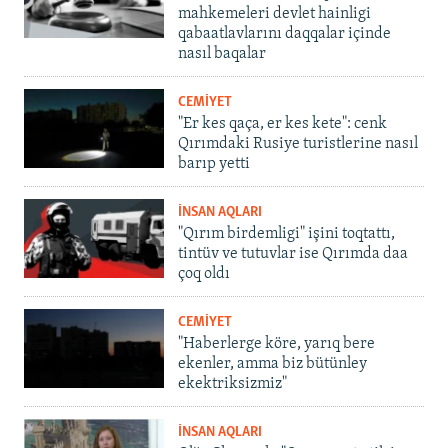
mahkemeleri devlet hainligi
qabaatlavlarını daqqalar içinde
nasıl baqalar
CEMİYET
"Er kes qaça, er kes kete": cenk
Qırımdaki Rusiye turistlerine nasıl
barıp yetti
İNSAN AQLARI
"Qırım birdemligi" işini toqtattı,
tintüv ve tutuvlar ise Qırımda daa
çoq oldı
CEMİYET
"Haberlerge köre, yarıq bere
ekenler, amma biz bütünley
ekektriksizmiz"
İNSAN AQLARI