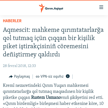
Link
açıqlığı
Esas
HABERLER
mündericege
HABERLER
Aqmescit: mahkeme qırımtatarlarğa
qaytmaq
SİYASET
Baş
qol tutmaq içün çıqqan bir kişilik
İQTİSADİYAT
navigatsiyağa
piket iştirakçisiniñ cöremesini
qaytmaq
CEMİYET
deñiştirmey qaldırdı
Qıdıruvğa
MEDENİYET
qaytmaq
28 fevral 2018, 12:33
İNSAN AQLARI
Paylaşmaq
VPN-siz oquñız
VİDEO
Kreml nezaretindeki Qırım Yuqarı mahkemesi
SÜRET
qırımtatarlarğa qol tutmaq maqsadınen bir kişilik
BLOGLAR
piketke çıqqan
Rustem Usmano
vnıñ şikâyetini red etti.
«Qırım birdemligi» birleşmesi haber etkenine köre, 10
FİKİR