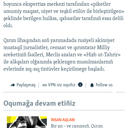
boyunca ekspertiza merkezi tarafından «piketler
umumiy maqsat, niyet ve teşkil etilüv ile birleştirilgen»
şeklinde berilgen hulâsa, qabaatlav tarafınıñ esas delili
oldı.
Qırım ilhaqından soñ yarımadada rusiyeli akimiyet
mustaqil jurnalistler, cemaat ve qırımtatar Milliy
areketiniñ faalleri, Meclis azaları ve «Hizb ut-Tahrir»
ile alâqaları olğanında şeklengen musulmanlarnıñ
evlerinde sıq-sıq tintüvler keçirilmege başladı.
Paylaşmaq
VPN-siz oquñız
Follow us
Oqumağa devam etiñiz
İNSAN AQLARI
Bir an – ve casussıñ. Qırım