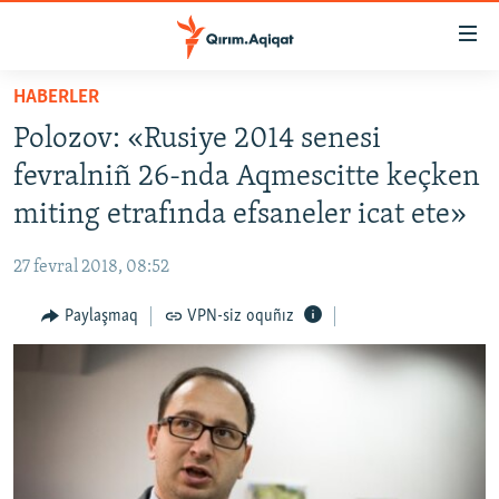
Link
açıqlığı
Esas
HABERLER
mündericege
HABERLER
Polozov: «Rusiye 2014 senesi
qaytmaq
SİYASET
Baş
fevralniñ 26-nda Aqmescitte keçken
İQTİSADİYAT
navigatsiyağa
miting etrafında efsaneler icat ete»
qaytmaq
CEMİYET
Qıdıruvğa
27 fevral 2018, 08:52
MEDENİYET
qaytmaq
Paylaşmaq
VPN-siz oquñız
İNSAN AQLARI
VİDEO
SÜRET
BLOGLAR
FİKİR