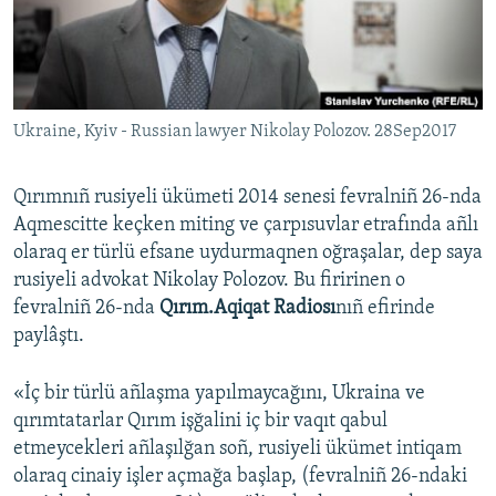
Русский
Українською
Ukraine, Kyiv - Russian lawyer Nikolay Polozov. 28Sep2017
QOŞULIÑIZ!
Qırımnıñ rusiyeli ükümeti 2014 senesi fevralniñ 26-nda
Aqmescitte keçken miting ve çarpısuvlar etrafında añlı
RFE/RS bütün saytları
olaraq er türlü efsane uydurmaqnen oğraşalar, dep saya
rusiyeli advokat Nikolay Polozov. Bu firirinen o
fevralniñ 26-nda
Qırım.Aqiqat Radiosı
nıñ efirinde
paylâştı.
«İç bir türlü añlaşma yapılmaycağını, Ukraina ve
qırımtatarlar Qırım işğalini iç bir vaqıt qabul
etmeycekleri añlaşılğan soñ, rusiyeli ükümet intiqam
olaraq cinaiy işler açmağa başlap, (fevralniñ 26-ndaki