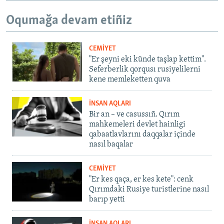
Oqumağa devam etiñiz
CEMİYET
"Er şeyni eki künde taşlap kettim".
Seferberlik qorqusı rusiyelilerni
kene memleketten quva
İNSAN AQLARI
Bir an – ve casussıñ. Qırım
mahkemeleri devlet hainligi
qabaatlavlarını daqqalar içinde
nasıl baqalar
CEMİYET
"Er kes qaça, er kes kete": cenk
Qırımdaki Rusiye turistlerine nasıl
barıp yetti
İNSAN AQLARI