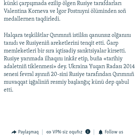
künki çarpışmada ezilip ölgen Rusiye tarafdarları
Valentina Korneva ve İgor Postnıyni ölüminden soñ
medallernen taqdirledi.
Halqara teşkilâtlar Qırımnıñ istilâsı qanunsız olğanını
tanıdı ve Rusiyeniñ areketlerini tenqit etti. Ğarp
memleketleri bir sıra iqtisadiy sanktsiyalar kirsetti.
Rusiye yarımada ilhaqını inkâr etip, buña «tarihiy
adaletniñ tiklenmesi» dey. Ukraina Yuqarı Radası 2014
senesi fevral ayınıñ 20-sini Rusiye tarafından Qırımnıñ
muvaqqat işğaliniñ resmiy başlanğıç künü dep qabul
etti.
Paylaşmaq
VPN-siz oquñız
Follow us