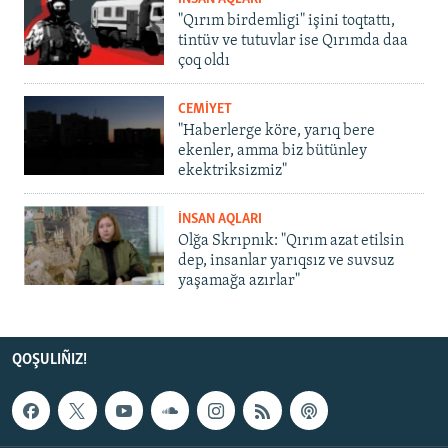
"Qırım birdemligi" işini toqtattı,
tintüv ve tutuvlar ise Qırımda daa
çoq oldı
CEMİYET
"Haberlerge köre, yarıq bere
ekenler, amma biz bütünley
ekektriksizmiz"
İNSAN AQLARI
Olğa Skrıpnık: "Qırım azat etilsin
dep, insanlar yarıqsız ve suvsuz
yaşamağa azırlar"
QOŞULIÑIZ!