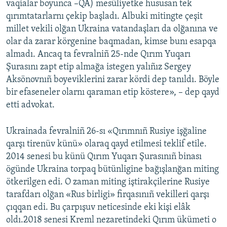
vaqialar boyunca –QA) mesüliyetke hususan tek
qırımtatarlarnı çekip başladı. Albuki mitingte çeşit
millet vekili olğan Ukraina vatandaşları da olğanına ve
olar da zarar körgenine baqmadan, kimse bunı esapqa
almadı. Ancaq ta fevralniñ 25-nde Qırım Yuqarı
Şurasını zapt etip almağa istegen yalıñız Sergey
Aksönovnıñ boyeviklerini zarar kördi dep tanıldı. Böyle
bir efaseneler olarnı qaraman etip köstere», – dep qayd
etti advokat.
Ukrainada fevralniñ 26-sı «Qırımnıñ Rusiye işğaline
qarşı tirenüv künü» olaraq qayd etilmesi teklif etile.
2014 senesi bu künü Qırım Yuqarı Şurasınıñ binası
ögünde Ukraina torpaq bütünligine bağışlanğan miting
ötkerilgen edi. O zaman miting iştirakçilerine Rusiye
tarafdarı olğan «Rus birligi» firqasınıñ vekilleri qarşı
çıqqan edi. Bu çarpışuv neticesinde eki kişi elâk
oldı.2018 senesi Kreml nezaretindeki Qırım ükümeti o