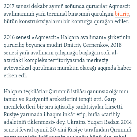
2017 senesi dekabr ayınıñ soñunda qurucılar Aqmescit
avalimanınıñ yañı terminal binasınıñ qurulışını
bitirip
,
bütün konstruktsiyalarnı bir konturğa qurağan ediler.
2016 senesi «Aqmescit» Halqara avalimanı» şirketinin
qurucılıq boyunca müdiri Dmitriy Çernenkov, 2018
senesi yañı avalimanı çalışmağa başlağan soñ, al-
azırdaki kompleks territoriyasında merkeziy
avtovaokzal qurulması mümkün olacağı aqqında haber
etken edi.
Halqara teşkilâtlar Qırımnıñ istilâsı qanunsız olğanını
tanıdı ve Rusiyeniñ areketlerini tenqit etti. Ğarp
memleketleri bir sıra iqtisadiy sanktsiyalar kirsetti.
Rusiye yarımada ilhaqını inkâr etip, buña «tarihiy
adaletniñ tiklenmesi» dey. Ukraina Yuqarı Radası 2014
senesi fevral ayınıñ 20-sini Rusiye tarafından Qırımnıñ