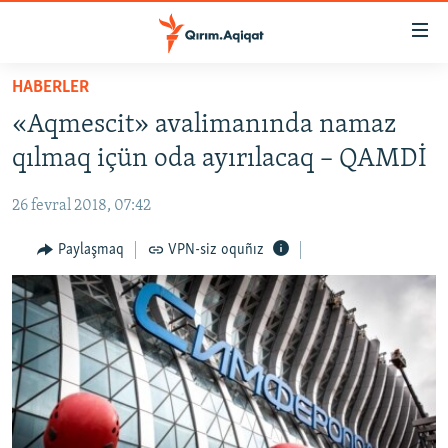
Link
açıqlığı
Esas
HABERLER
mündericege
HABERLER
«Aqmescit» avalimanında namaz
qaytmaq
SİYASET
Baş
qılmaq içün oda ayırılacaq – QAMDİ
İQTİSADİYAT
navigatsiyağa
qaytmaq
26 fevral 2018, 07:42
CEMİYET
Qıdıruvğa
MEDENİYET
Paylaşmaq
VPN-siz oquñız
qaytmaq
İNSAN AQLARI
VİDEO
SÜRET
BLOGLAR
FİKİR