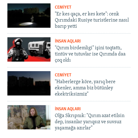
CEMİYET
"Er kes qaça, er kes kete": cenk
Qırımdaki Rusiye turistlerine nasıl
barıp yetti
İNSAN AQLARI
"Qırım birdemligi" işini toqtattı,
tintüv ve tutuvlar ise Qırımda daa
çoq oldı
CEMİYET
"Haberlerge köre, yarıq bere
ekenler, amma biz bütünley
ekektriksizmiz"
İNSAN AQLARI
Olğa Skrıpnık: "Qırım azat etilsin
dep, insanlar yarıqsız ve suvsuz
yaşamağa azırlar"