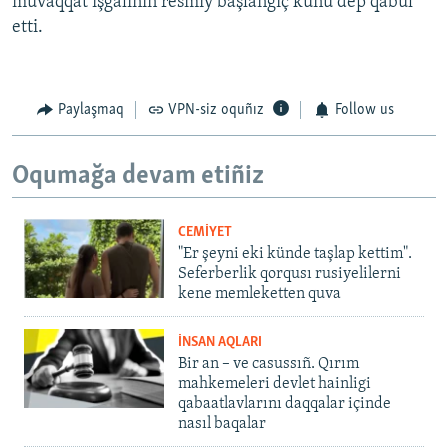
muvaqqat işğaliniñ resmiy başlanğıç künü dep qabul
etti.
Paylaşmaq
VPN-siz oquñız
Follow us
Oqumağa devam etiñiz
CEMİYET
"Er şeyni eki künde taşlap kettim".
Seferberlik qorqusı rusiyelilerni
kene memleketten quva
İNSAN AQLARI
Bir an – ve casussıñ. Qırım
mahkemeleri devlet hainligi
qabaatlavlarını daqqalar içinde
nasıl baqalar