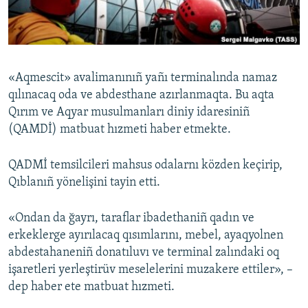
Русский
Українською
«Aqmescit» avalimanınıñ yañı terminalında namaz
QOŞULIÑIZ!
qılınacaq oda ve abdesthane azırlanmaqta. Bu aqta
Qırım ve Aqyar musulmanları diniy idaresiniñ
(QAMDİ) matbuat hızmeti haber etmekte.
RFE/RS bütün saytları
QADMİ temsilcileri mahsus odalarnı közden keçirip,
Qıblanıñ yönelişini tayin etti.
«Ondan da ğayrı, taraflar ibadethaniñ qadın ve
erkeklerge ayırılacaq qısımlarını, mebel, ayaqyolnen
abdestahaneniñ donatıluvı ve terminal zalındaki oq
işaretleri yerleştirüv meselelerini muzakere ettiler», –
dep haber ete matbuat hızmeti.