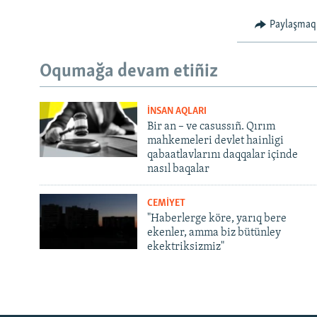
Paylaşmaq
Oqumağa devam etiñiz
İNSAN AQLARI
Bir an – ve casussıñ. Qırım
mahkemeleri devlet hainligi
qabaatlavlarını daqqalar içinde
nasıl baqalar
CEMİYET
"Haberlerge köre, yarıq bere
ekenler, amma biz bütünley
ekektriksizmiz"
Русский