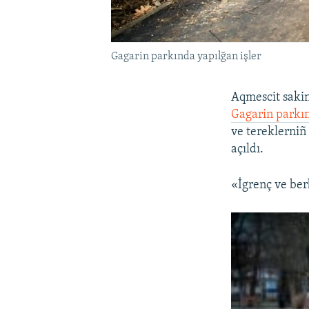
Gagarin parkında yapılğan işler
Aqmescit sakin
Gagarin parkın
ve tereklerni
açıldı.
«İgrenç ve ber