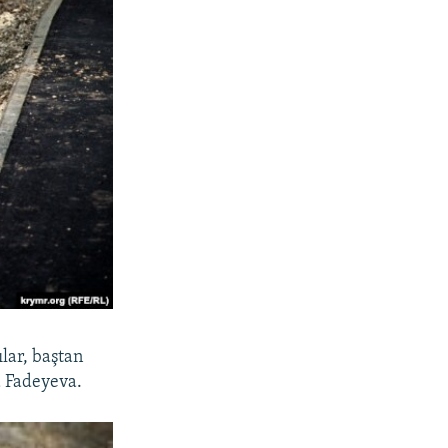
ılar, baştan
a Fadeyeva.