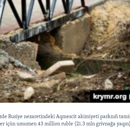
zde Rusiye nezaretindeki Aqmescit akimiyeti parknıñ tamir i
ler içün umumen 43 million ruble (21.3 mln grivnağa yaqın) 