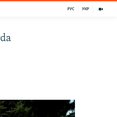
РУС
УКР
rda