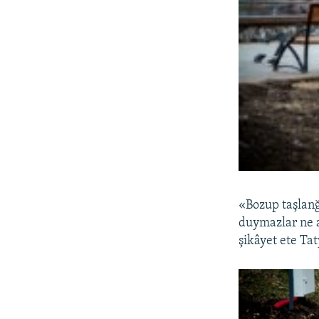
«Bozup taşlanğ
duymazlar ne añ
şikâyet ete Ta