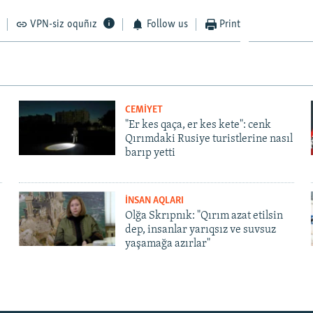
VPN-siz oquñız
Follow us
Print
CEMİYET
"Er kes qaça, er kes kete": cenk
Qırımdaki Rusiye turistlerine nasıl
barıp yetti
İNSAN AQLARI
Olğa Skrıpnık: "Qırım azat etilsin
dep, insanlar yarıqsız ve suvsuz
yaşamağa azırlar"