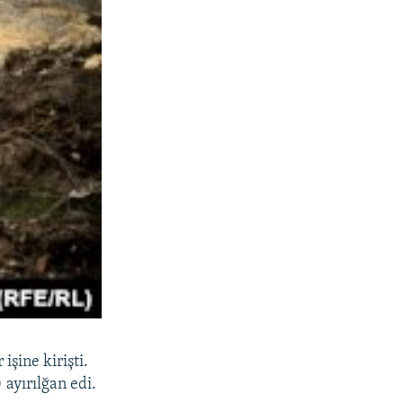
şine kirişti.
ayırılğan edi.