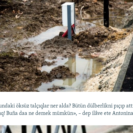
ndaki öksüz talçıqlar ner alda? Bütün dülberlikni pıçıp att
lıq! Buña daa ne demek mümkün», – dep ilâve ete Antonin