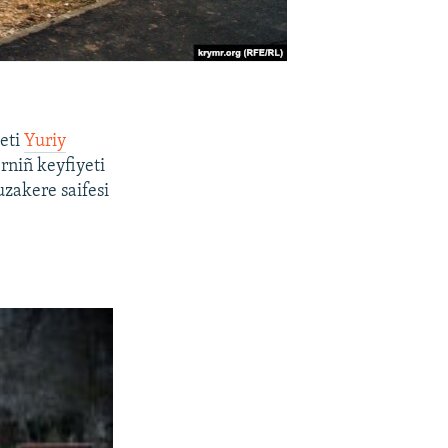
meti
Yuriy
rniñ keyfiyeti
zakere saifesi