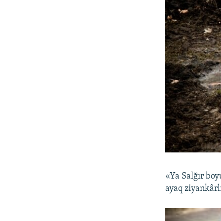
«Ya Salğır boyu
ayaq ziyankâr