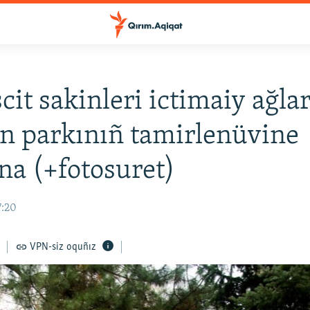
it sakinleri ictimaiy ağla
n parkınıñ tamirlenüvine
na (+fotosuret)
7:20
VPN-siz oquñız