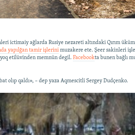
leri ictimaiy ağlarda Rusiye nezareti altındaki Qırım ükü
da yapılğan tamir işlerini
muzakere ete. Şeer sakinleri işle
ñ yoq etilüvinden memnün degil.
Facebook
ta bunen bağlı mu
bat olıp qaldı», – dep yaza Aqmescitli Sergey Dudçenko.