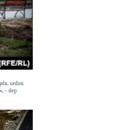
ayda, urdım
», – dep