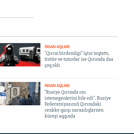
İNSAN AQLARI
"Qırım birdemligi" işini toqtattı,
tintüv ve tutuvlar ise Qırımda daa
çoq oldı
İNSAN AQLARI
"Rusiye Qırımda onı
istemegenlerini bile edi". Rusiye
Federatsiyasınıñ Qırımdaki
cenkke qarşı narazılıqlarnen
küreşi aqqında