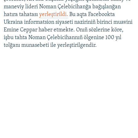
maneviy lideri Noman Çelebicihanğa bağışlanğan
hatıra tahatası
yerleştirildi.
Bu aqta Facebookta
Ukraina informatsion siyaseti naziriniñ birinci muavini
Emine Ceppar haber etmekte. Onıñ sözlerine köre,
işbu tahta Noman Çelebicihannıñ ölgenine 100 yıl
tolğanı munasebeti ile yerleştirilgendir.