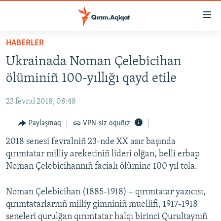
Link
açıqlığı
Esas
HABERLER
mündericege
HABERLER
Ukrainada Noman Çelebicihan
qaytmaq
SİYASET
Baş
ölüminiñ 100-yıllığı qayd etile
İQTİSADİYAT
navigatsiyağa
qaytmaq
23 fevral 2018, 08:48
CEMİYET
Qıdıruvğa
MEDENİYET
Paylaşmaq
VPN-siz oquñız
qaytmaq
İNSAN AQLARI
2018 senesi fevralniñ 23-nde XX asır başında
qırımtatar milliy areketiniñ lideri olğan, belli erbap
VİDEO
Noman Çelebicihannıñ facialı ölümine 100 yıl tola.
SÜRET
Noman Çelebicihan (1885-1918) – qırımtatar yazıcısı,
BLOGLAR
qırımtatarlarnıñ milliy gimniniñ muellifi, 1917-1918
FİKİR
seneleri qurulğan qırımtatar halqı birinci Qurultaynıñ