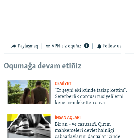
Paylaşmaq
VPN-siz oquñız
Follow us
Oqumağa devam etiñiz
CEMİYET
"Er şeyni eki künde taşlap kettim".
Seferberlik qorqusı rusiyelilerni
kene memleketten quva
İNSAN AQLARI
Bir an – ve casussıñ. Qırım
mahkemeleri devlet hainligi
qabaatlavlarını daqqalar içinde