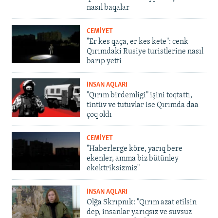
nasıl baqalar
CEMİYET
"Er kes qaça, er kes kete": cenk
Qırımdaki Rusiye turistlerine nasıl
barıp yetti
İNSAN AQLARI
"Qırım birdemligi" işini toqtattı,
tintüv ve tutuvlar ise Qırımda daa
çoq oldı
CEMİYET
"Haberlerge köre, yarıq bere
ekenler, amma biz bütünley
ekektriksizmiz"
İNSAN AQLARI
Olğa Skrıpnık: "Qırım azat etilsin
dep, insanlar yarıqsız ve suvsuz