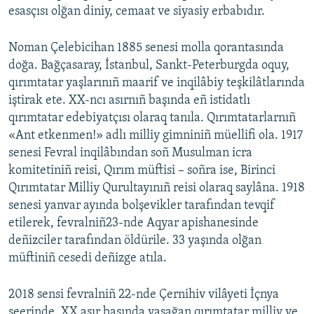
esasçısı olğan diniy, cemaat ve siyasiy erbabıdır.
Русский
Noman Çelebicihan 1885 senesi molla qorantasında
Українською
doğa. Bağçasaray, İstanbul, Sankt-Peterburgda oquy,
qırımtatar yaşlarınıñ maarif ve inqilâbiy teşkilâtlarında
QOŞULIÑIZ!
iştirak ete. XX-ncı asırnıñ başında eñ istidatlı
qırımtatar edebiyatçısı olaraq tanıla. Qırımtatarlarnıñ
«Ant etkenmen!» adlı milliy gimniniñ müellifi ola. 1917
senesi Fevral inqilâbından soñ Musulman icra
RFE/RS bütün saytları
komitetiniñ reisi, Qırım müftisi – soñra ise, Birinci
Qırımtatar Milliy Qurultayınıñ reisi olaraq saylâna. 1918
senesi yanvar ayında bolşevikler tarafından tevqif
etilerek, fevralniñ23-nde Aqyar apishanesinde
deñizciler tarafından öldürile. 33 yaşında olğan
müftiniñ cesedi deñizge atıla.
2018 sensi fevralniñ 22-nde Çernihiv vilâyeti İçnya
şeerinde, XX asır başında yaşağan qırımtatar milliy ve