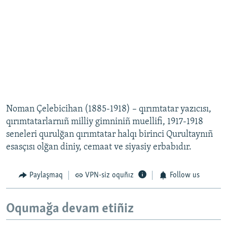
Noman Çelebicihan (1885-1918) – qırımtatar yazıcısı,
qırımtatarlarnıñ milliy gimniniñ muellifi, 1917-1918
seneleri qurulğan qırımtatar halqı birinci Qurultaynıñ
esasçısı olğan diniy, cemaat ve siyasiy erbabıdır.
Paylaşmaq
VPN-siz oquñız
Follow us
Oqumağa devam etiñiz