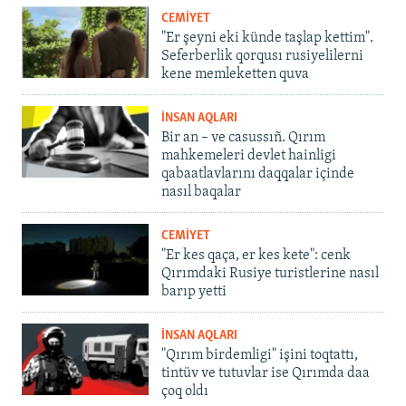
CEMİYET
"Er şeyni eki künde taşlap kettim".
Seferberlik qorqusı rusiyelilerni
kene memleketten quva
İNSAN AQLARI
Bir an – ve casussıñ. Qırım
mahkemeleri devlet hainligi
qabaatlavlarını daqqalar içinde
nasıl baqalar
CEMİYET
"Er kes qaça, er kes kete": cenk
Qırımdaki Rusiye turistlerine nasıl
barıp yetti
İNSAN AQLARI
"Qırım birdemligi" işini toqtattı,
tintüv ve tutuvlar ise Qırımda daa
çoq oldı