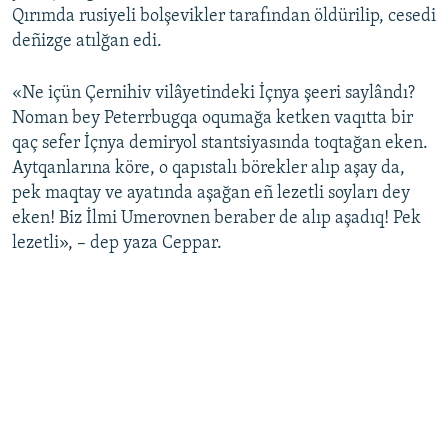
Qırımda rusiyeli bolşevikler tarafından öldürilip, cesedi
deñizge atılğan edi.
«Ne içün Çernihiv vilâyetindeki İçnya şeeri saylândı?
Noman bey Peterrbugqa oqumağa ketken vaqıtta bir
qaç sefer İçnya demiryol stantsiyasında toqtağan eken.
Aytqanlarına köre, o qapıstalı börekler alıp aşay da,
pek maqtay ve ayatında aşağan eñ lezetli soyları dey
eken! Biz İlmi Umerovnen beraber de alıp aşadıq! Pek
lezetli», – dep yaza Ceppar.