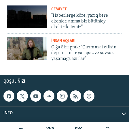
CEMİYET
"Haberlerge köre, yarıq bere
ekenler, amma biz bütünley
ekektriksizmiz"
İNSAN AQLARI
Olğa Skrıpnık: "Qırım azat etilsin
dep, insanlar yarıqsız ve suvsuz
yaşamağa azırlar"
QOŞULIÑIZ!
INFO
© Qırım.Aqiqat, 2026 | All Rights Reserved.