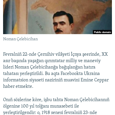
Русский
Українською
QOŞULIÑIZ!
Noman Çelebicihan
Fevralniñ 22-nde Çernihiv vilâyeti İçnya şeerinde, XX
RFE/RS bütün saytları
asır başında yaşağan qırımtatar milliy ve maneviy
lideri Noman Çelebicihanğa bağışlanğan hatıra
tahatası yerleştirildi. Bu aqta Facebookta Ukraina
informatsion siyaseti naziriniñ muavini Emine Ceppar
haber etmekte.
Onıñ sözlerine köre, işbu tahta Noman Çelebicihannıñ
ölgenine 100 yıl tolğanı munasebeti ile
yerleştirilgendir: o, 1918 senesi fevralniñ 23-nde