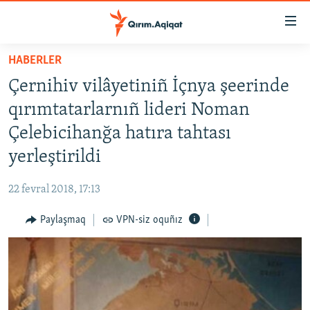
Link
açıqlığı
Esas
HABERLER
mündericege
HABERLER
Çernihiv vilâyetiniñ İçnya şeerinde
qaytmaq
SİYASET
Baş
qırımtatarlarnıñ lideri Noman
İQTİSADİYAT
navigatsiyağa
Çelebicihanğa hatıra tahtası
qaytmaq
CEMİYET
yerleştirildi
Qıdıruvğa
MEDENİYET
qaytmaq
22 fevral 2018, 17:13
İNSAN AQLARI
Paylaşmaq
VPN-siz oquñız
VİDEO
SÜRET
BLOGLAR
FİKİR