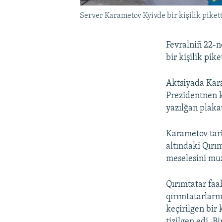
Server Karametov Kyivde bir kişilik pikett
Fevralniñ 22-n
bir kişilik pik
Aktsiyada Kar
Prezidentnen k
yazılğan plaka
Karametov tari
altındaki Qırı
meselesini mu
Qırımtatar faa
qırımtatarlarn
keçirilgen bir
tizilgen edi. B