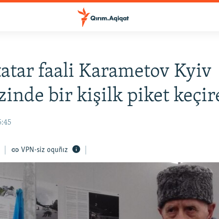
atar faali Karametov Kyiv
inde bir kişilk piket keçir
5:45
VPN-siz oquñız