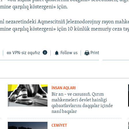
imine qarşılıq köstergeni» içün.
ml nezaretindeki Aqmescitniñ Jeleznodorojnıy rayon mahk
imine qarşılıq köstergeni» içün 10 künlük memuriy ceza tay
VPN-siz oquñız
Follow us
Print
İNSAN AQLARI
Bir an – ve casussıñ. Qırım
mahkemeleri devlet hainligi
qabaatlavlarını daqqalar içinde
nasıl baqalar
CEMİYET