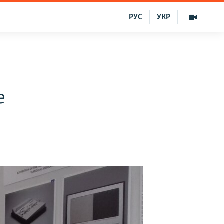
РУС
УКР
e