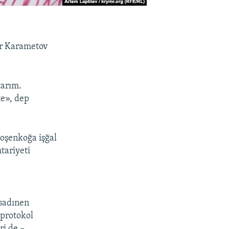
er Karametov
tarım.
te», dep
roşenkoğa işğal
tariyeti
qsadınen
 protokol
ri de –