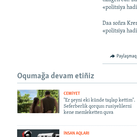
«politsiya had
Daa soñra Kre
«politsiya had
Paylaşmaq
Oqumağa devam etiñiz
CEMİYET
"Er şeyni eki künde taşlap kettim".
Seferberlik qorqusı rusiyelilerni
kene memleketten quva
İNSAN AQLARI