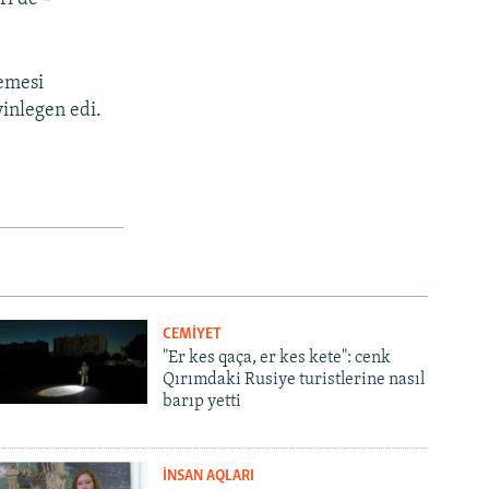
emesi
inlegen edi.
CEMİYET
"Er kes qaça, er kes kete": cenk
Qırımdaki Rusiye turistlerine nasıl
barıp yetti
İNSAN AQLARI