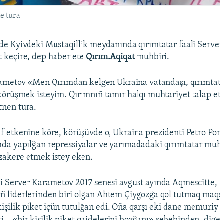
e tura
de Kyivdeki Mustaqillik meydanında qırımtatar faali Serv
et keçire, dep haber ete
Qırım.Aqiqat
muhbiri.
ametov «Men Qırımdan kelgen Ukraina vatandaşı, qırımta
örüşmek isteyim. Qırımnıñ tamır halqı muhtariyet talap e
tnen tura.
f etkenine köre, körüşüvde o, Ukraina prezidenti Petro Po
mda yapılğan repressiyalar ve yarımadadaki qırımtatar muh
zakere etmek istey eken.
li Server Karametov 2017 senesi avgust ayında Aqmescitte,
ıñ liderlerinden biri olğan Ahtem Çiygozğa qol tutmaq ma
 kişilik piket içün tutulğan edi. Oña qarşı eki dane memuriy
iri – «bir kişilik piket qaidelerini bozğanı» sebebinden, dige