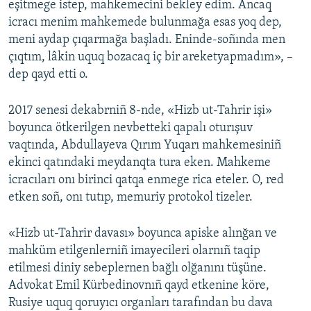
eşitmege istep, mahkemecini bekley edim. Ancaq
icracı menim mahkemede bulunmağa esas yoq dep,
meni aydap çıqarmağa başladı. Eninde-soñında men
çıqtım, lâkin uquq bozacaq iç bir areketyapmadım», –
dep qayd etti o.
2017 senesi dekabrniñ 8-nde, «Hizb ut-Tahrir işi»
boyunca ötkerilgen nevbetteki qapalı oturışuv
vaqtında, Abdullayeva Qırım Yuqarı mahkemesiniñ
ekinci qatındaki meydanqta tura eken. Mahkeme
icracıları onı birinci qatqa enmege rica eteler. O, red
etken soñ, onı tutıp, memuriy protokol tizeler.
«Hizb ut-Tahrir davası» boyunca apiske alınğan ve
mahküm etilgenlerniñ imayecileri olarnıñ taqip
etilmesi diniy sebeplernen bağlı olğanını tüşüne.
Advokat Emil Kürbedinovnıñ qayd etkenine köre,
Rusiye uquq qoruyıcı organları tarafından bu dava