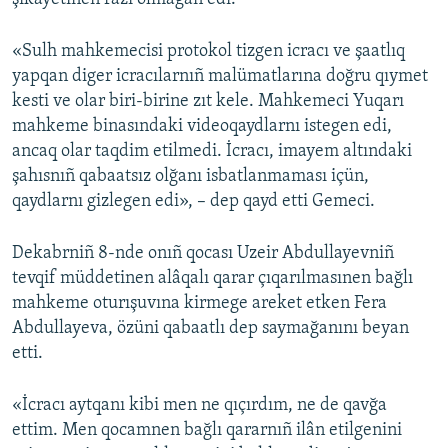
«Sulh mahkemecisi protokol tizgen icracı ve şaatlıq
yapqan diger icracılarnıñ malümatlarına doğru qıymet
kesti ve olar biri-birine zıt kele. Mahkemeci Yuqarı
mahkeme binasındaki videoqaydlarnı istegen edi,
ancaq olar taqdim etilmedi. İcracı, imayem altındaki
şahısnıñ qabaatsız olğanı isbatlanmaması içün,
qaydlarnı gizlegen edi», – dep qayd etti Gemeci.
Dekabrniñ 8-nde onıñ qocası Uzeir Abdullayevniñ
tevqif müddetinen alâqalı qarar çıqarılmasınen bağlı
mahkeme oturışuvına kirmege areket etken Fera
Abdullayeva, özüni qabaatlı dep saymağanını beyan
etti.
«İcracı aytqanı kibi men ne qıçırdım, ne de qavğa
ettim. Men qocamnen bağlı qararnıñ ilân etilgenini