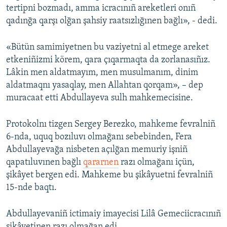
tertipni bozmadı, amma icracınıñ areketleri onıñ
qadınğa qarşı olğan şahsiy raatsızlığınen bağlı», - dedi.
«Bütün samimiyetnen bu vaziyetni al etmege areket
etkeniñizmi körem, qara çıqarmaqta da zorlanasıñız.
Lâkin men aldatmayım, men musulmanım, dinim
aldatmaqnı yasaqlay, men Allahtan qorqam», – dep
muracaat etti Abdullayeva sulh mahkemecisine.
Protokolnı tizgen Sergey Berezko, mahkeme fevralniñ
6-nda, uquq bozıluvı olmağanı sebebinden, Fera
Abdullayevağa nisbeten açılğan memuriy işniñ
qapatıluvınen bağlı
qararnen
razı olmağanı içün,
şikâyet bergen edi. Mahkeme bu şikâyuetni fevralniñ
15-nde baqtı.
Abdullayevaniñ ictimaiy imayecisi Lilâ Gemeciicracınıñ
şikâyetinen razı olmağan edi.