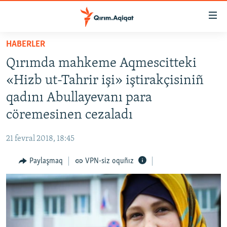
Link
açıqlığı
Esas
HABERLER
mündericege
HABERLER
Qırımda mahkeme Aqmescitteki
qaytmaq
SİYASET
Baş
«Hizb ut-Tahrir işi» iştirakçisiniñ
İQTİSADİYAT
navigatsiyağa
qadını Abullayevanı para
qaytmaq
CEMİYET
cöremesinen cezaladı
Qıdıruvğa
MEDENİYET
qaytmaq
21 fevral 2018, 18:45
İNSAN AQLARI
Paylaşmaq
VPN-siz oquñız
VİDEO
SÜRET
BLOGLAR
FİKİR