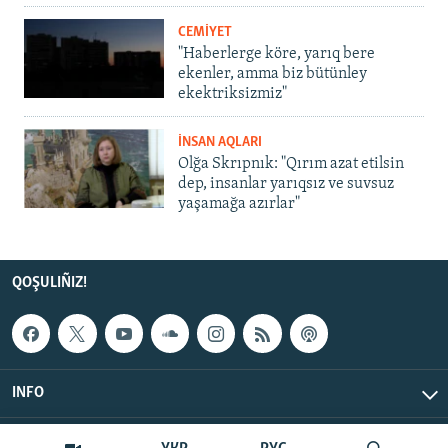
CEMİYET
"Haberlerge köre, yarıq bere
ekenler, amma biz bütünley
ekektriksizmiz"
İNSAN AQLARI
Olğa Skrıpnık: "Qırım azat etilsin
dep, insanlar yarıqsız ve suvsuz
yaşamağa azırlar"
QOŞULIÑIZ!
INFO
© Qırım.Aqiqat, 2026 | All Rights Reserved.