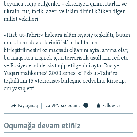
boyunca taqip etilgenler – ekseriyeti qırımtatarlar ve
ukrain, rus, tacik, azeri ve islâm dinini kütken diger
millet vekilleri.
«Hizb ut-Tahrir» halqara islâm siyasiy teşkilâtı, bütün
musulman devletleriniñ islâm halifatına
birleştirilmesini öz maqsadı olğanını ayta, amma olar,
bu maqsatqa irişmek içün terroristik usullarnı red ete
ve Rusiyede adaletsiz taqip etilgenini ayta. Rusiye
Yuqarı mahkemesi 2003 senesi «Hizb ut-Tahrir»
teşkilâtını 15 «terrorist» birleşme cedveline kirsetip,
onı yasaq etti.
Paylaşmaq
VPN-siz oquñız
Follow us
Oqumağa devam etiñiz