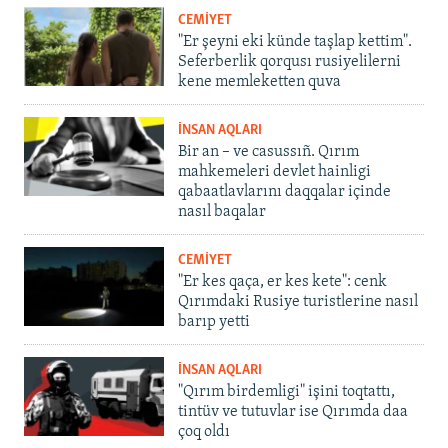
CEMİYET
"Er şeyni eki künde taşlap kettim".
Seferberlik qorqusı rusiyelilerni
kene memleketten quva
İNSAN AQLARI
Bir an – ve casussıñ. Qırım
mahkemeleri devlet hainligi
qabaatlavlarını daqqalar içinde
nasıl baqalar
CEMİYET
"Er kes qaça, er kes kete": cenk
Qırımdaki Rusiye turistlerine nasıl
barıp yetti
İNSAN AQLARI
"Qırım birdemligi" işini toqtattı,
tintüv ve tutuvlar ise Qırımda daa
çoq oldı