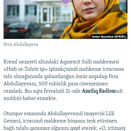
Русский
Українською
QOŞULIÑIZ!
Fera Abdullayeva
Kreml nezareti altındaki Aqmescit Sulh mahkemesi
RFE/RS bütün saytları
«Hizb ut-Tahrir işi» iştirakçisiniñ mahkeme icracısına
tabi olmağanında qabaatlanğan ömür arqadaşı Fera
Abdullayevanı, 500 rublelik para cöremesinen
cezaladı. Bıu aqta fevralniñ 21-nde
Azatlıq Radiosı
nıñ
muhbiri haber etmekte.
Oturışuv esnasında Abdullayevanıñ imayecisi Lilâ
Gemeci, icracınıñ mahkeme binasını terk etüvinen
bağlı talabı qanunsız olğanını qayd eterek: «O, ictimaiy