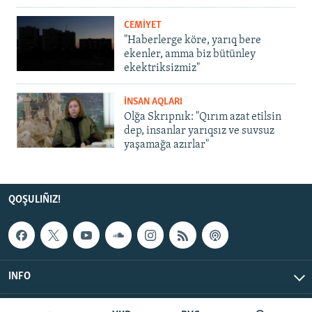
CEMİYET
"Haberlerge köre, yarıq bere
ekenler, amma biz bütünley
ekektriksizmiz"
İNSAN AQLARI
Olğa Skrıpnık: "Qırım azat etilsin
dep, insanlar yarıqsız ve suvsuz
yaşamağa azırlar"
QOŞULIÑIZ!
INFO