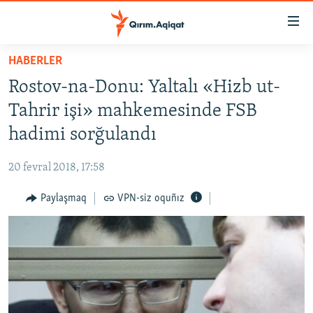
Link
açıqlığı
Esas
HABERLER
mündericege
HABERLER
Rostov-na-Donu: Yaltalı «Hizb ut-
qaytmaq
SİYASET
Baş
Tahrir işi» mahkemesinde FSB
İQTİSADİYAT
navigatsiyağa
hadimi sorğulandı
qaytmaq
CEMİYET
Qıdıruvğa
20 fevral 2018, 17:58
MEDENİYET
qaytmaq
Paylaşmaq
VPN-siz oquñız
İNSAN AQLARI
VİDEO
SÜRET
BLOGLAR
FİKİR