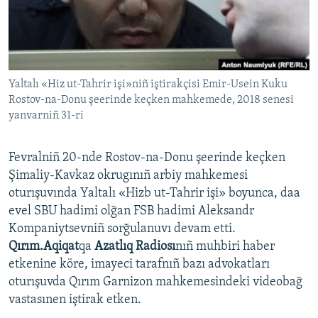
Русский
Українською
Yaltalı «Hiz ut-Tahrir işi»niñ iştirakçisi Emir-Usein Kuku
QOŞULIÑIZ!
Rostov-na-Donu şeerinde keçken mahkemede, 2018 senesi
yanvarniñ 31-ri
RFE/RS bütün saytları
Fevralniñ 20-nde Rostov-na-Donu şeerinde keçken
Şimaliy-Kavkaz okrugınıñ arbiy mahkemesi
oturışuvında Yaltalı «Hizb ut-Tahrir işi» boyunca, daa
evel SBU hadimi olğan FSB hadimi Aleksandr
Kompaniytsevniñ sorğulanuvı devam etti.
Qırım.Aqiqat
qa
Azatlıq Radiosı
nıñ muhbiri haber
etkenine köre, imayeci tarafnıñ bazı advokatları
oturışuvda Qırım Garnizon mahkemesindeki videobağ
vastasınen iştirak etken.