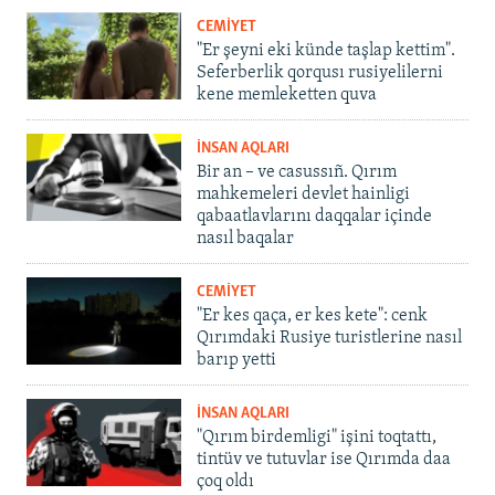
CEMİYET
"Er şeyni eki künde taşlap kettim".
Seferberlik qorqusı rusiyelilerni
kene memleketten quva
İNSAN AQLARI
Bir an – ve casussıñ. Qırım
mahkemeleri devlet hainligi
qabaatlavlarını daqqalar içinde
nasıl baqalar
CEMİYET
"Er kes qaça, er kes kete": cenk
Qırımdaki Rusiye turistlerine nasıl
barıp yetti
İNSAN AQLARI
"Qırım birdemligi" işini toqtattı,
tintüv ve tutuvlar ise Qırımda daa
çoq oldı