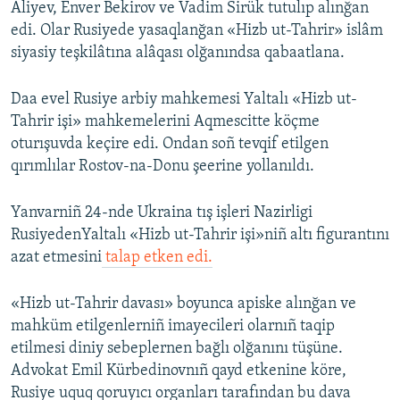
Aliyev, Enver Bekirov ve Vadim Sirük tutulıp alınğan
edi. Olar Rusiyede yasaqlanğan «Hizb ut-Tahrir» islâm
siyasiy teşkilâtına alâqası olğanındsa qabaatlana.
Daa evel Rusiye arbiy mahkemesi Yaltalı «Hizb ut-
Tahrir işi» mahkemelerini Aqmescitte köçme
oturışuvda keçire edi. Ondan soñ tevqif etilgen
qırımlılar Rostov-na-Donu şeerine yollanıldı.
Yanvarniñ 24-nde Ukraina tış işleri Nazirligi
RusiyedenYaltalı «Hizb ut-Tahrir işi»niñ altı figurantını
azat etmesini
talap etken edi.
«Hizb ut-Tahrir davası» boyunca apiske alınğan ve
mahküm etilgenlerniñ imayecileri olarnıñ taqip
etilmesi diniy sebeplernen bağlı olğanını tüşüne.
Advokat Emil Kürbedinovnıñ qayd etkenine köre,
Rusiye uquq qoruyıcı organları tarafından bu dava