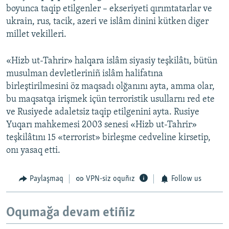
boyunca taqip etilgenler – ekseriyeti qırımtatarlar ve
ukrain, rus, tacik, azeri ve islâm dinini kütken diger
millet vekilleri.
«Hizb ut-Tahrir» halqara islâm siyasiy teşkilâtı, bütün
musulman devletleriniñ islâm halifatına
birleştirilmesini öz maqsadı olğanını ayta, amma olar,
bu maqsatqa irişmek içün terroristik usullarnı red ete
ve Rusiyede adaletsiz taqip etilgenini ayta. Rusiye
Yuqarı mahkemesi 2003 senesi «Hizb ut-Tahrir»
teşkilâtını 15 «terrorist» birleşme cedveline kirsetip,
onı yasaq etti.
Paylaşmaq
VPN-siz oquñız
Follow us
Oqumağa devam etiñiz