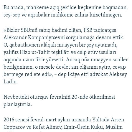
Bu arada, mahkeme açıq şekilde keçkenine baqmadan,
soy-sop ve aqrabalar mahkeme zalına kirsetilmegen.
«Bizler SBUnıñ sabıq hadimi olğan, FSB taqiqatçısı
Aleksandr Kompaniytsevni sorğulamağa devam ettik.
O, qabaatlavnen alâqalı muayyen bir şey aytamadı,
yalıñız Hizb ut-Tahir teşkilâtı ve celp etüv usulları
aqqında uzun fikir yürsetti. Ancaq oña muayyen sualler
berilgeninen, o mesele devlet sırı olğanını aytıp, cevap
bermege red ete edi», – dep ikâye etti advokat Aleksey
Ladin.
Nevbetteki oturışuv fevralniñ 20-nde ötkerilmesi
planlaştırıla.
2016 senesi fevral-mart ayları arasında Yaltada Arsen
Cepparov ve Refat Alimov, Emir-Üsein Kuku, Muslim