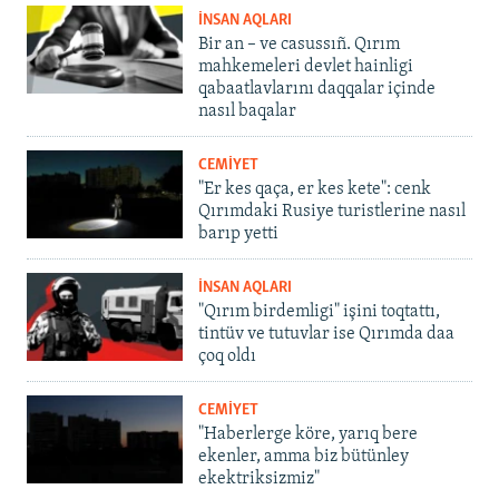
İNSAN AQLARI
Bir an – ve casussıñ. Qırım
mahkemeleri devlet hainligi
qabaatlavlarını daqqalar içinde
nasıl baqalar
CEMİYET
"Er kes qaça, er kes kete": cenk
Qırımdaki Rusiye turistlerine nasıl
barıp yetti
İNSAN AQLARI
"Qırım birdemligi" işini toqtattı,
tintüv ve tutuvlar ise Qırımda daa
çoq oldı
CEMİYET
"Haberlerge köre, yarıq bere
ekenler, amma biz bütünley
ekektriksizmiz"