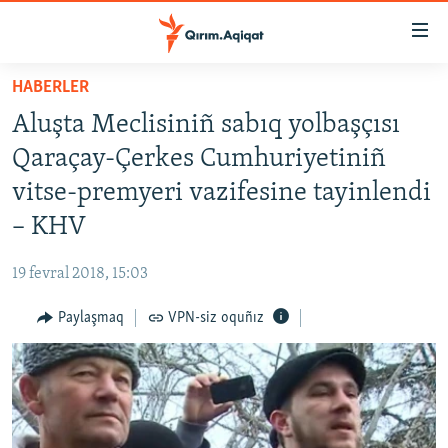
Link
açıqlığı
Esas
HABERLER
mündericege
HABERLER
Aluşta Meclisiniñ sabıq yolbaşçısı
qaytmaq
SİYASET
Baş
Qaraçay-Çerkes Cumhuriyetiniñ
İQTİSADİYAT
navigatsiyağa
vitse-premyeri vazifesine tayinlendi
qaytmaq
CEMİYET
– KHV
Qıdıruvğa
MEDENİYET
qaytmaq
19 fevral 2018, 15:03
İNSAN AQLARI
Paylaşmaq
VPN-siz oquñız
VİDEO
SÜRET
BLOGLAR
FİKİR