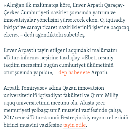
«Alınğan ilk malümatqa köre, Enver Arpatlı Qaraçay-
Çerkes Cumhuriyeti nazirler şurasında yatırım ve
innovatsiyalar yönelişini yürsetecek eken. O, iqtisadiy
inkişaf ve sanayı ticaret nazirlikleriniñ işlerine baqacaq
eken», – dedi agentlikteki subetdeş.
Enver Arpaytlı tayin etilgeni aqqındaki malümatnı
«Tatar-inform» neşirine tasdıqlay. «Ebet, resmiy
taqdim merasimi bugün cumhuriyet ükümetiniñ
oturışuvında yapıldı», –
dep haber ete
Arpatlı.
Arpatlı Temiryasev adına Qazan innovatsion
universitetiniñ iqtisadiyat fakülteti ve Qırım Milliy
uquq universitetiniñ mezunu ola. Aluşta şeer
memuriyeti yolbaşçısınıñ muavini vazifesinde çalışa,
2017 senesi Tatarstannıñ Pestreçinskiy rayonı reberiniñ
birinci muavini vazifesine
tayin etile
.