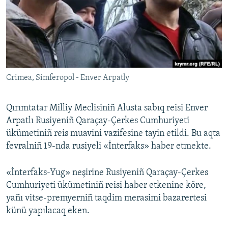
Русский
Українською
QOŞULIÑIZ!
Crimea, Simferopol - Enver Arpatly
Qırımtatar Milliy Meclisiniñ Alusta sabıq reisi Enver
RFE/RS bütün saytları
Arpatlı Rusiyeniñ Qaraçay-Çerkes Cumhuriyeti
ükümetiniñ reis muavini vazifesine tayin etildi. Bu aqta
fevralniñ 19-nda rusiyeli «İnterfaks» haber etmekte.
«İnterfaks-Yug» neşirine Rusiyeniñ Qaraçay-Çerkes
Cumhuriyeti ükümetiniñ reisi haber etkenine köre,
yañı vitse-premyerniñ taqdim merasimi bazarertesi
künü yapılacaq eken.