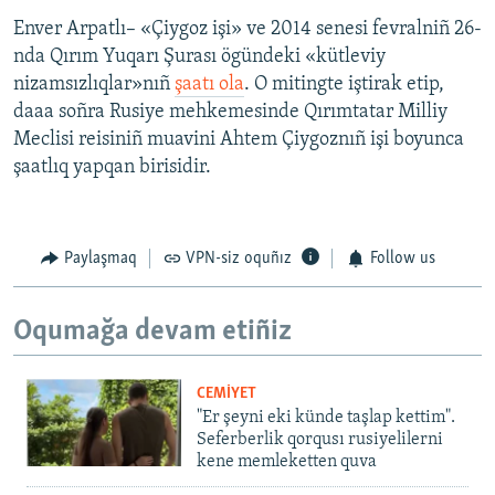
Enver Arpatlı– «Çiygoz işi» ve 2014 senesi fevralniñ 26-
nda Qırım Yuqarı Şurası ögündeki «kütleviy
nizamsızlıqlar»nıñ
şaatı ola
. O mitingte iştirak etip,
daaa soñra Rusiye mehkemesinde Qırımtatar Milliy
Meclisi reisiniñ muavini Ahtem Çiygoznıñ işi boyunca
şaatlıq yapqan birisidir.
Paylaşmaq
VPN-siz oquñız
Follow us
Oqumağa devam etiñiz
CEMİYET
"Er şeyni eki künde taşlap kettim".
Seferberlik qorqusı rusiyelilerni
kene memleketten quva