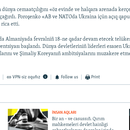
n dünya cemaatçılığını «öz evinde ve halqara arenada kerç
çağırdı. Poroşenko «AB ve NATOda Ukraina içün açıq qapu
rica etti.
da Almaniyada fevralniñ 18-ne qadar devam etecek telüke
ntsiyası başlandı. Dünya devletleriniñ liderleri esasen Uk
larını ve Şimaliy Koreyanıñ ambitsiyalarını muzakere etm
VPN-siz oquñız
Follow us
Print
İNSAN AQLARI
Bir an – ve casussıñ. Qırım
mahkemeleri devlet hainligi