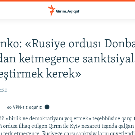
nko: «Rusiye ordusı Donba
an ketmegence sanktsiyal
eştirmek kerek»
2:20
VPN-siz oquñız
iñ «birlik ve demokratiyanı yoq etmek» teşebbüsine qarşı
ñ ordusı ilhaq etilgen Qırım ile Kyiv nezareti tışında qalğa
ını terk etmegence, Rusiyege qarşı sanktsiyalarnı quvetlen