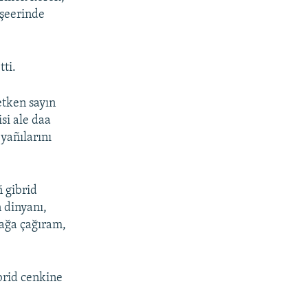
 şeerinde
tti.
etken sayın
si ale daa
yañılarını
ñ gibrid
 dinyanı,
mağa çağıram,
brid cenkine