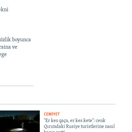
ekni
sizlik boyunca
raina ve
ege
CEMİYET
"Er kes qaça, er kes kete": cenk
Qırımdaki Rusiye turistlerine nasıl