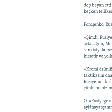
dep beyan etti
keçken telükes
Poroşenko, Rusi
«Şimdi, Rusiye
artacağını, Mo
sanktsiyalar s
kirsetir ve yol
«Kreml özüniñ 
taktikasını da
Rusiyeniñ, bir
çünki bu bizim
O, «Rusiyege a
aylânayatqanın