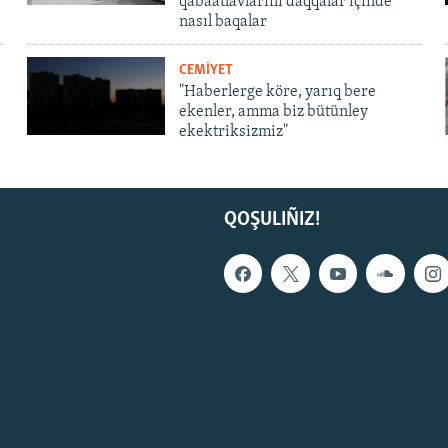
qabaatlavlarını daqqalar içinde
nasıl baqalar
CEMİYET
"Haberlerge köre, yarıq bere
ekenler, amma biz bütünley
ekektriksizmiz"
QOŞULIÑIZ!