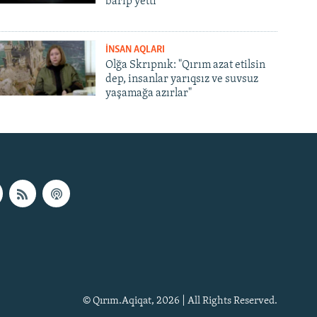
barıp yetti
İNSAN AQLARI
Olğa Skrıpnık: "Qırım azat etilsin
dep, insanlar yarıqsız ve suvsuz
yaşamağa azırlar"
© Qırım.Aqiqat, 2026 | All Rights Reserved.