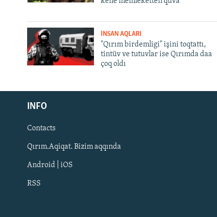
kene memleketten quva
İNSAN AQLARI
"Qırım birdemligi" işini toqtattı,
tintüv ve tutuvlar ise Qırımda daa
çoq oldı
Русский
Українською
INFO
Contacts
QOŞULIÑIZ!
Qırım.Aqiqat. Bizim aqqında
Android | iOS
RSS
RFE/RS bütün saytları