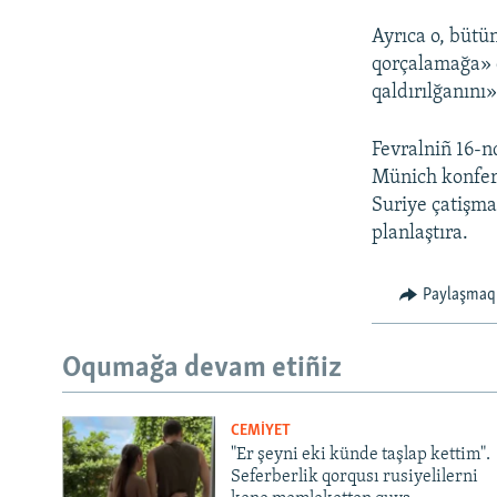
Ayrıca o, bütü
qorçalamağa» 
qaldırılğanını» 
Fevralniñ 16-n
Münich konfere
Suriye çatişma
planlaştıra.
Paylaşmaq
Oqumağa devam etiñiz
CEMİYET
"Er şeyni eki künde taşlap kettim".
Seferberlik qorqusı rusiyelilerni