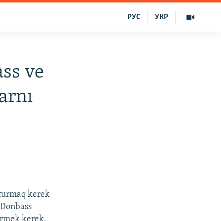
РУС
УКР
ss ve
arnı
 turmaq kerek
n Donbass
dirmek kerek,