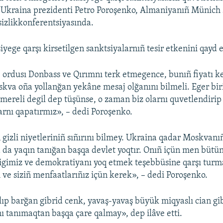
 Ukraina prezidenti Petro Poroşenko, Almaniyanıñ Münich
izlikkonferentsiyasında.
yege qarşı kirsetilgen sanktsiyalarnıñ tesir etkenini qayd e
 ordusı Donbass ve Qırımnı terk etmegence, bunıñ fiyatı k
skva oña yollanğan yekâne mesaj olğanını bilmeli. Eger biri
emereli degil dep tüşünse, o zaman biz olarnı quvetlendirip 
larnı qapatırmız», – dedi Poroşenko.
gizli niyetleriniñ sıñırını bilmey. Ukraina qadar Moskvanı
a da yaqın tanığan başqa devlet yoqtır. Onıñ içün men bütün
ligimiz ve demokratiyanı yoq etmek teşebbüsine qarşı tur
 ve siziñ menfaatlarıñız içün kerek», – dedi Poroşenko.
lıp barğan gibrid cenk, yavaş-yavaş büyük miqyaslı cian gi
ı tanımaqtan başqa çare qalmay», dep ilâve etti.