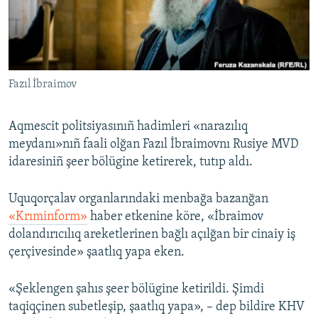
Русский
Українською
Fazıl İbraimov
QOŞULIÑIZ!
Aqmescit politsiyasınıñ hadimleri «narazılıq
meydanı»nıñ faali olğan Fazıl İbraimovnı Rusiye MVD
RFE/RS bütün saytları
idaresiniñ şeer bölügine ketirerek, tutıp aldı.
Uquqorçalav organlarındaki menbağa bazanğan
«Krıminform»
haber etkenine köre, «İbraimov
dolandırıcılıq areketlerinen bağlı açılğan bir cinaiy iş
çerçivesinde» şaatlıq yapa eken.
«Şeklengen şahıs şeer bölügine ketirildi. Şimdi
taqiqçinen subetleşip, şaatlıq yapa», – dep bildire KHV