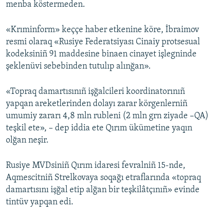
menba köstermeden.
«Krıminform» keççe haber etkenine köre, İbraimov
resmi olaraq «Rusiye Federatsiyası Cinaiy protsesual
kodeksiniñ 91 maddesine binaen cinayet işlegninde
şeklenüvi sebebinden tutulıp alınğan».
«Topraq damartısınıñ işğalcileri koordinatorınıñ
yapqan areketlerinden dolayı zarar körgenlerniñ
umumiy zararı 4,8 mln rubleni (2 mln grn ziyade –QA)
teşkil ete», – dep iddia ete Qırım ükümetine yaqın
olğan neşir.
Rusiye MVDsiniñ Qırım idaresi fevralniñ 15-nde,
Aqmescitniñ Strelkovaya soqağı etraflarında «topraq
damartısını işğal etip alğan bir teşkilâtçınıñ» evinde
tintüv yapqan edi.