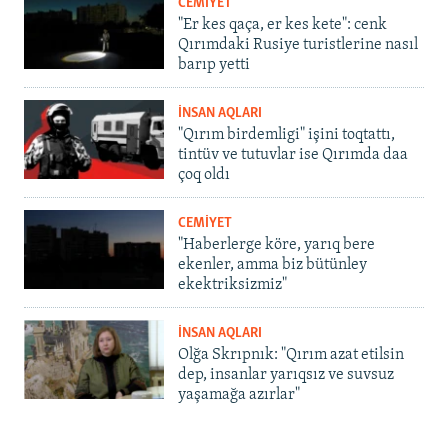
CEMİYET
"Er kes qaça, er kes kete": cenk
Qırımdaki Rusiye turistlerine nasıl
barıp yetti
İNSAN AQLARI
"Qırım birdemligi" işini toqtattı,
tintüv ve tutuvlar ise Qırımda daa
çoq oldı
CEMİYET
"Haberlerge köre, yarıq bere
ekenler, amma biz bütünley
ekektriksizmiz"
İNSAN AQLARI
Olğa Skrıpnık: "Qırım azat etilsin
dep, insanlar yarıqsız ve suvsuz
yaşamağa azırlar"