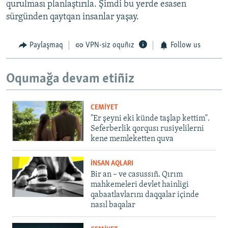
qurulması planlaştırıla. Şimdi bu yerde esasen
sürgünden qaytqan insanlar yaşay.
Paylaşmaq
VPN-siz oquñız
Follow us
Oqumağa devam etiñiz
CEMİYET
"Er şeyni eki künde taşlap kettim".
Seferberlik qorqusı rusiyelilerni
kene memleketten quva
İNSAN AQLARI
Bir an – ve casussıñ. Qırım
mahkemeleri devlet hainligi
qabaatlavlarını daqqalar içinde
nasıl baqalar