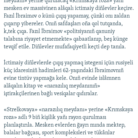
meydanı» yerine qurulacaq «Krımskaya roza» yañı
mesken ev massivinen alâqalı ictimaiy diñlevler keçire.
Fazıl İbraimov o künü çıqış yapamay, çünki onı zaldan
çıqarıp yibereler. Onıñ safdaşları oña qol tutqanda,
k,tek çıqa. Fazıl İbraimov «politsiyanıñ qanuniy
talabına riyayet etmemekte» qabaatlanıp, beş künge
tevqif etile. Diñlevler mufafaqiyetli keçti dep tanıla.
İctimaiy diñlevlerde çıqış yapmaq istegeni içün rusiyeli
küç idaresiniñ hadimleri 62-yaşındaki İbraimovnıñ
evine tintüv yapmağa kele. Onıñ evinde islâmnen
alâqalın kitap ve «narazılıq meydanınıñ»
iştirakçilerinen bağlı vesiqalar qıdıralar.
«Strelkovaya» «narazılıq meydanı» yerine «Krımskaya
roza» adlı 9 biñ kişilik yañı rayon qurulması
planlaştırıla. Mesken evlerden ğayrı mında mektep,
balalar bağçası, sport kompleksleri ve tükânlar