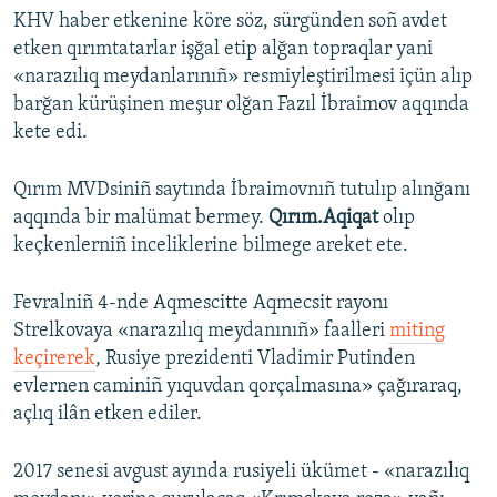
KHV haber etkenine köre söz, sürgünden soñ avdet
etken qırımtatarlar işğal etip alğan topraqlar yani
«narazılıq meydanlarınıñ» resmiyleştirilmesi içün alıp
barğan kürüşinen meşur olğan Fazıl İbraimov aqqında
kete edi.
Qırım MVDsiniñ saytında İbraimovnıñ tutulıp alınğanı
aqqında bir malümat bermey.
Qırım.Aqiqat
olıp
keçkenlerniñ inceliklerine bilmege areket ete.
Fevralniñ 4-nde Aqmescitte Aqmecsit rayonı
Strelkovaya «narazılıq meydanınıñ» faalleri
miting
keçirerek
, Rusiye prezidenti Vladimir Putinden
evlernen caminiñ yıquvdan qorçalmasına» çağıraraq,
açlıq ilân etken ediler.
2017 senesi avgust ayında rusiyeli ükümet - «narazılıq