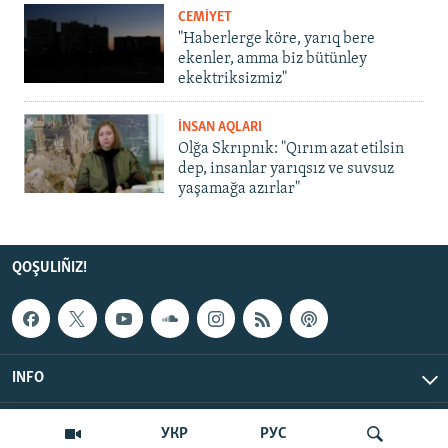
CEMİYET
"Haberlerge köre, yarıq bere
ekenler, amma biz bütünley
ekektriksizmiz"
İNSAN AQLARI
Olğa Skrıpnık: "Qırım azat etilsin
dep, insanlar yarıqsız ve suvsuz
yaşamağa azırlar"
QOŞULIÑIZ!
INFO
© Qırım.Aqiqat, 2026 | All Rights Reserved.
УКР
РУС