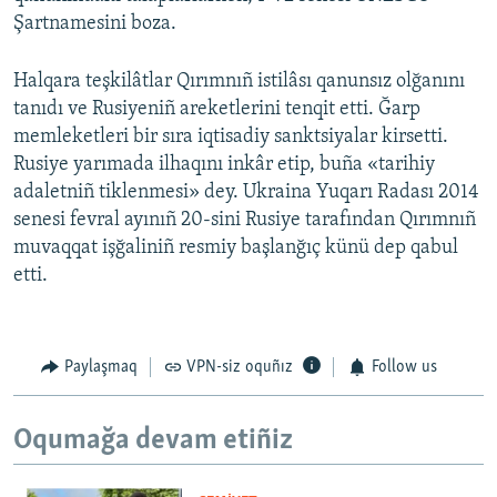
Şartnamesini boza.
Halqara teşkilâtlar Qırımnıñ istilâsı qanunsız olğanını
tanıdı ve Rusiyeniñ areketlerini tenqit etti. Ğarp
memleketleri bir sıra iqtisadiy sanktsiyalar kirsetti.
Rusiye yarımada ilhaqını inkâr etip, buña «tarihiy
adaletniñ tiklenmesi» dey. Ukraina Yuqarı Radası 2014
senesi fevral ayınıñ 20-sini Rusiye tarafından Qırımnıñ
muvaqqat işğaliniñ resmiy başlanğıç künü dep qabul
etti.
Paylaşmaq
VPN-siz oquñız
Follow us
Oqumağa devam etiñiz