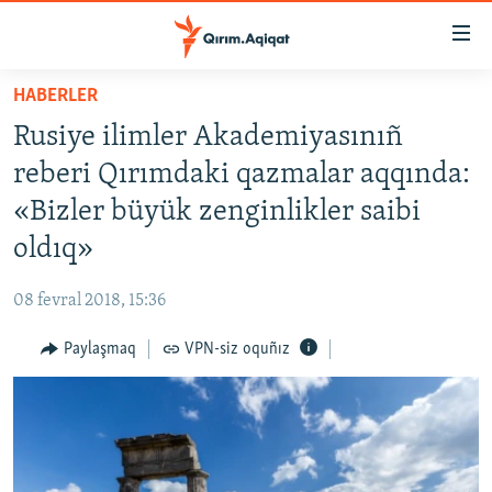
Link
açıqlığı
Esas
HABERLER
mündericege
HABERLER
Rusiye ilimler Akademiyasınıñ
qaytmaq
SİYASET
Baş
reberi Qırımdaki qazmalar aqqında:
İQTİSADİYAT
navigatsiyağa
«Bizler büyük zenginlikler saibi
qaytmaq
CEMİYET
oldıq»
Qıdıruvğa
MEDENİYET
qaytmaq
08 fevral 2018, 15:36
İNSAN AQLARI
Paylaşmaq
VPN-siz oquñız
VİDEO
SÜRET
BLOGLAR
FİKİR