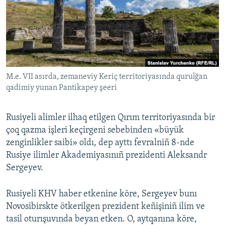
Русский
Українською
QOŞULIÑIZ!
M.e. VII asırda, zemaneviy Keriç territoriyasında qurulğan
qadimiy yunan Pantikapey şeeri
RFE/RS bütün saytları
Rusiyeli alimler ilhaq etilgen Qırım territoriyasında bir
çoq qazma işleri keçirgeni sebebinden «büyük
zenginlikler saibi» oldı, dep ayttı fevralniñ 8-nde
Rusiye ilimler Akademiyasınıñ prezidenti Aleksandr
Sergeyev.
Rusiyeli KHV haber etkenine köre, Sergeyev bunı
Novosibirskte ötkerilgen prezident keñişiniñ ilim ve
tasil oturışuvında beyan etken. O, aytqanına köre,