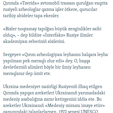
Qırımda «Tavrida» avtomobil trassası qurulğan vaqıtta
rusiyeli arheologlar qazma işler ötkere, qurucılar
tarihiy abideler tapa ekenler.
«Bizler tıoqtamay tapılğan büyük zenginlikler saibi
oldıq», – dep bildire «İnterfaks» Rusiye ilimler
akademiyası reberiniñ sözlerini.
Sergeyev «Qırım arheologiyası leyhasını halqara leyha
yapılması pek meraqlı olur edi» dey. O, başqa
devletlerniñ alimleri böyle bir ilmiy leyhanen
meraqlanır dep ümit ete.
Ukraina medeniyet nazirligi Rusiyeniñ ilhaq etilgen
Qırımda yapqan areketleri Ukrainanıñ yarımadadaki
medeniy asabalığına zarar ketirgenini iddia ete. Bu
areketler Ukrainanıñ «Medeniy mirasnı imaye etüv»
qanunındaki talaplarlarnen, 1972 senesi UNESCO