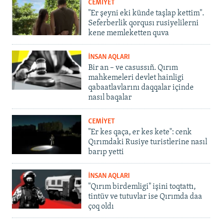
CEMİYET
"Er şeyni eki künde taşlap kettim".
Seferberlik qorqusı rusiyelilerni
kene memleketten quva
İNSAN AQLARI
Bir an – ve casussıñ. Qırım
mahkemeleri devlet hainligi
qabaatlavlarını daqqalar içinde
nasıl baqalar
CEMİYET
"Er kes qaça, er kes kete": cenk
Qırımdaki Rusiye turistlerine nasıl
barıp yetti
İNSAN AQLARI
"Qırım birdemligi" işini toqtattı,
tintüv ve tutuvlar ise Qırımda daa
çoq oldı