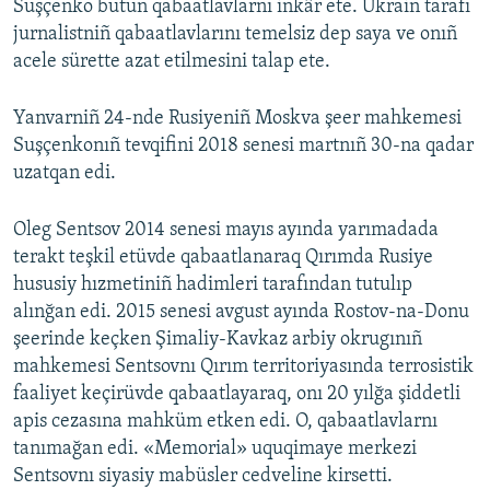
Suşçenko bütün qabaatlavlarnı inkâr ete. Ukrain tarafı
jurnalistniñ qabaatlavlarını temelsiz dep saya ve onıñ
acele sürette azat etilmesini talap ete.
Yanvarniñ 24-nde Rusiyeniñ Moskva şeer mahkemesi
Suşçenkonıñ tevqifini 2018 senesi martnıñ 30-na qadar
uzatqan edi.
Oleg Sentsov 2014 senesi mayıs ayında yarımadada
terakt teşkil etüvde qabaatlanaraq Qırımda Rusiye
hususiy hızmetiniñ hadimleri tarafından tutulıp
alınğan edi. 2015 senesi avgust ayında Rostov-na-Donu
şeerinde keçken Şimaliy-Kavkaz arbiy okrugınıñ
mahkemesi Sentsovnı Qırım territoriyasında terrosistik
faaliyet keçirüvde qabaatlayaraq, onı 20 yılğa şiddetli
apis cezasına mahküm etken edi. O, qabaatlavlarnı
tanımağan edi. «Memorial» uquqimaye merkezi
Sentsovnı siyasiy mabüsler cedveline kirsetti.