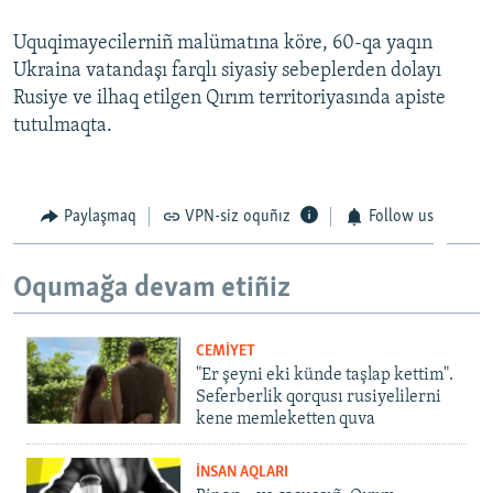
Uquqimayecilerniñ malümatına köre, 60-qa yaqın
Ukraina vatandaşı farqlı siyasiy sebeplerden dolayı
Rusiye ve ilhaq etilgen Qırım territoriyasında apiste
tutulmaqta.
Paylaşmaq
VPN-siz oquñız
Follow us
Oqumağa devam etiñiz
CEMİYET
"Er şeyni eki künde taşlap kettim".
Seferberlik qorqusı rusiyelilerni
kene memleketten quva
İNSAN AQLARI