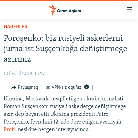
Link
açıqlığı
Esas
HABERLER
mündericege
HABERLER
Poroşenko: biz rusiyeli askerlerni
qaytmaq
SİYASET
Baş
jurnalist Suşçenkoğa deñiştirmege
İQTİSADİYAT
navigatsiyağa
azırmız
qaytmaq
CEMİYET
Qıdıruvğa
12 fevral 2018, 15:27
MEDENİYET
qaytmaq
Paylaşmaq
VPN-siz oquñız
İNSAN AQLARI
Ukraina, Moskvada tevqif etilgen ukrain jurmalisti
VİDEO
Roman Suşçenkonı rusiyeli askerlerge deñiştirmege
SÜRET
azır, dep beyan etti Ukraina prezidenti Petro
BLOGLAR
Poroşenko, fevralniñ 12-nde derc etilgen avstriyalı
Profil
neşirine bergen intervyusında.
FİKİR