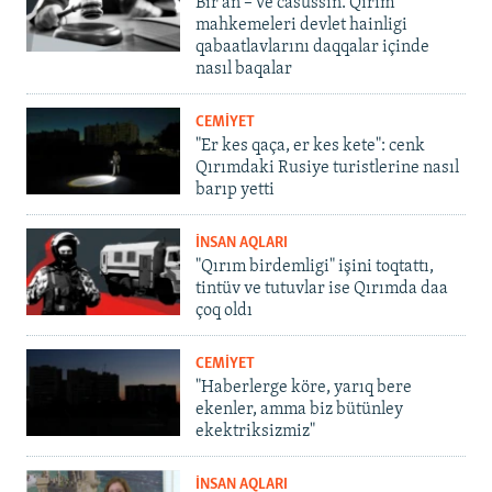
Bir an – ve casussıñ. Qırım
mahkemeleri devlet hainligi
qabaatlavlarını daqqalar içinde
nasıl baqalar
CEMİYET
"Er kes qaça, er kes kete": cenk
Qırımdaki Rusiye turistlerine nasıl
barıp yetti
İNSAN AQLARI
"Qırım birdemligi" işini toqtattı,
tintüv ve tutuvlar ise Qırımda daa
çoq oldı
CEMİYET
"Haberlerge köre, yarıq bere
ekenler, amma biz bütünley
ekektriksizmiz"
İNSAN AQLARI