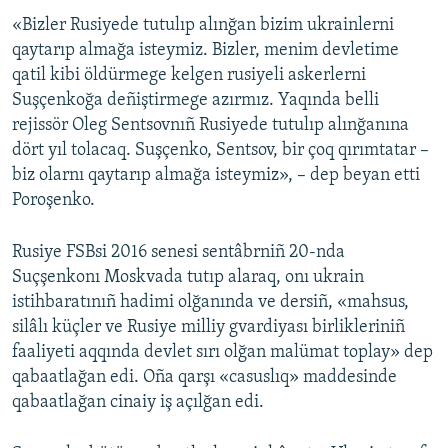
«Bizler Rusiyede tutulıp alınğan bizim ukrainlerni
Русский
qaytarıp almağa isteymiz. Bizler, menim devletime
Українською
qatil kibi öldürmege kelgen rusiyeli askerlerni
Suşçenkoğa deñiştirmege azırmız. Yaqında belli
rejissör Oleg Sentsovnıñ Rusiyede tutulıp alınğanına
QOŞULIÑIZ!
dört yıl tolacaq. Suşçenko, Sentsov, bir çoq qırımtatar –
biz olarnı qaytarıp almağa isteymiz», – dep beyan etti
Poroşenko.
RFE/RS bütün saytları
Rusiye FSBsi 2016 senesi sentâbrniñ 20-nda
Suçşenkonı Moskvada tutıp alaraq, onı ukrain
istihbaratınıñ hadimi olğanında ve dersiñ, «mahsus,
silâlı küçler ve Rusiye milliy gvardiyası birlikleriniñ
faaliyeti aqqında devlet sırı olğan malümat toplay» dep
qabaatlağan edi. Oña qarşı «casuslıq» maddesinde
qabaatlağan cinaiy iş açılğan edi.