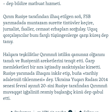
– dep bildire matbuat hızmeti.
Qırım Rusiye tarafından ilhaq etilgen soñ, FSB
yarımadada muntazam surette tintüvler keçire,
jurnalist, faaller, cemaat erbapları sorğulay. Uquq
qorçalayıcılar bunı farqlı tüşüngenlerge qarşı küreş dep
tanıy.
Halqara teşkilâtlar Qırımnıñ istilâsı qanunsız olğanını
tanıdı ve Rusiyeniñ areketlerini tenqit etti. Ğarp
memleketleri bir sıra iqtisadiy sanktsiyalar kirsetti.
Rusiye yarımada ilhaqını inkâr etip, buña «tarihiy
adaletniñ tiklenmesi» dey. Ukraina Yuqarı Radası 2014
senesi fevral ayınıñ 20-sini Rusiye tarafından Qırımnıñ
muvaqqat işğaliniñ resmiy başlanğıç künü dep qabul
etti.