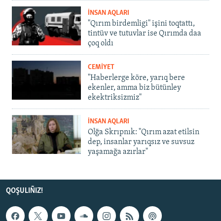
İNSAN AQLARI
"Qırım birdemligi" işini toqtattı,
tintüv ve tutuvlar ise Qırımda daa
çoq oldı
CEMİYET
"Haberlerge köre, yarıq bere
ekenler, amma biz bütünley
ekektriksizmiz"
İNSAN AQLARI
Olğa Skrıpnık: "Qırım azat etilsin
dep, insanlar yarıqsız ve suvsuz
yaşamağa azırlar"
QOŞULIÑIZ!