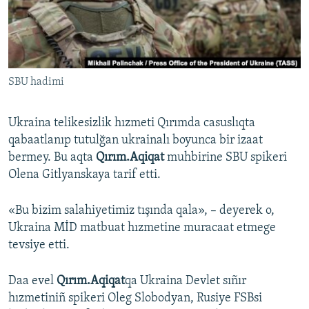
Русский
Українською
SBU hadimi
QOŞULIÑIZ!
Ukraina telikesizlik hızmeti Qırımda casuslıqta
qabaatlanıp tutulğan ukrainalı boyunca bir izaat
RFE/RS bütün saytları
bermey. Bu aqta
Qırım.Aqiqat
muhbirine SBU spikeri
Olena Gitlyanskaya tarif etti.
«Bu bizim salahiyetimiz tışında qala», – deyerek o,
Ukraina MİD matbuat hızmetine muracaat etmege
tevsiye etti.
Daa evel
Qırım.Aqiqat
qa Ukraina Devlet sıñır
hızmetiniñ spikeri Oleg Slobodyan, Rusiye FSBsi