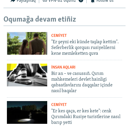
Paylaşmaq
VPN-siz oquñız
Follow us
Oqumağa devam etiñiz
CEMİYET
"Er şeyni eki künde taşlap kettim".
Seferberlik qorqusı rusiyelilerni
kene memleketten quva
İNSAN AQLARI
Bir an – ve casussıñ. Qırım
mahkemeleri devlet hainligi
qabaatlavlarını daqqalar içinde
nasıl baqalar
CEMİYET
"Er kes qaça, er kes kete": cenk
Qırımdaki Rusiye turistlerine nasıl
barıp yetti