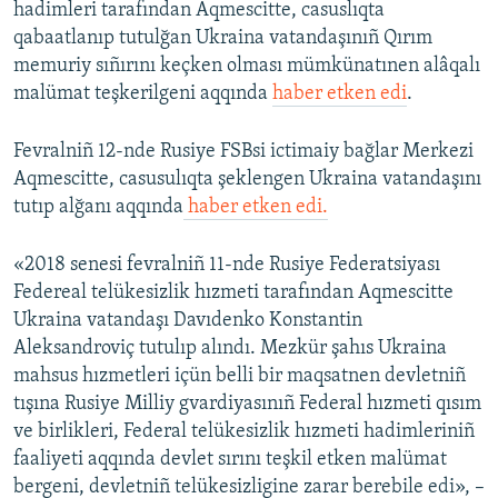
hadimleri tarafından Aqmescitte, casuslıqta
qabaatlanıp tutulğan Ukraina vatandaşınıñ Qırım
memuriy sıñırını keçken olması mümkünatınen alâqalı
malümat teşkerilgeni aqqında
haber etken edi
.
Fevralniñ 12-nde Rusiye FSBsi ictimaiy bağlar Merkezi
Aqmescitte, casusulıqta şeklengen Ukraina vatandaşını
tutıp alğanı aqqında
haber etken edi.
«2018 senesi fevralniñ 11-nde Rusiye Federatsiyası
Federeal telükesizlik hızmeti tarafından Aqmescitte
Ukraina vatandaşı Davıdenko Konstantin
Aleksandroviç tutulıp alındı. Mezkür şahıs Ukraina
mahsus hızmetleri içün belli bir maqsatnen devletniñ
tışına Rusiye Milliy gvardiyasınıñ Federal hızmeti qısım
ve birlikleri, Federal telükesizlik hızmeti hadimleriniñ
faaliyeti aqqında devlet sırını teşkil etken malümat
bergeni, devletniñ telükesizligine zarar berebile edi», –