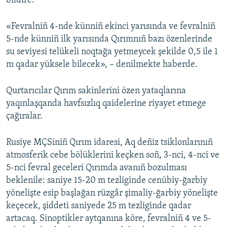
bildire.
Русский
«Fevralniñ 4-nde künniñ ekinci yarısında ve fevralniñ
Українською
5-nde künniñ ilk yarısında Qırımnıñ bazı özenlerinde
su seviyesi telükeli noqtağa yetmeycek şekilde 0,5 ile 1
QOŞULIÑIZ!
m qadar yüksele bilecek», – denilmekte haberde.
Qurtarıcılar Qırım sakinlerini özen yataqlarına
yaqınlaşqanda havfsızlıq qaidelerine riyayet etmege
RFE/RS bütün saytları
çağıralar.
Rusiye MÇSiniñ Qırım idaresi, Aq deñiz tsiklonlarınıñ
atmosferik cebe bölüklerini keçken soñ, 3-nci, 4-nci ve
5-nci fevral geceleri Qırımda avanıñ bozulması
beklenile: saniye 15-20 m tezliginde cenübiy-ğarbiy
yönelişte esip başlağan rüzgâr şimaliy-ğarbiy yönelişte
keçecek, şiddeti saniyede 25 m tezliginde qadar
artacaq. Sinoptikler aytqanına köre, fevralniñ 4 ve 5-