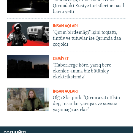
Qırımdaki Rusiye turistlerine nasıl
barıp yetti
İNSAN AQLARI
"Qırım birdemligi" işini toqtattı,
tintüv ve tutuvlar ise Qırımda daa
çoq oldı
CEMİYET
"Haberlerge köre, yarıq bere
ekenler, amma biz bütünley
ekektriksizmiz"
İNSAN AQLARI
Olğa Skrıpnık: "Qırım azat etilsin
dep, insanlar yarıqsız ve suvsuz
yaşamağa azırlar"