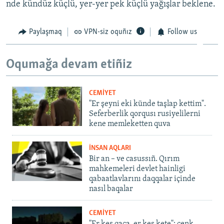
nde kündüz küçlü, yer-yer pek küçlü yağışlar beklene.
Paylaşmaq
VPN-siz oquñız
Follow us
Oqumağa devam etiñiz
CEMİYET
"Er şeyni eki künde taşlap kettim".
Seferberlik qorqusı rusiyelilerni
kene memleketten quva
İNSAN AQLARI
Bir an – ve casussıñ. Qırım
mahkemeleri devlet hainligi
qabaatlavlarını daqqalar içinde
nasıl baqalar
CEMİYET
"Er kes qaça, er kes kete": cenk