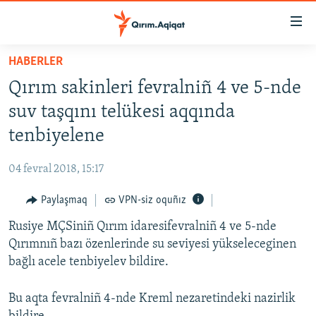
Link
açıqlığı
Esas
HABERLER
mündericege
HABERLER
Qırım sakinleri fevralniñ 4 ve 5-nde
qaytmaq
SİYASET
Baş
suv taşqını telükesi aqqında
İQTİSADİYAT
navigatsiyağa
tenbiyelene
qaytmaq
CEMİYET
Qıdıruvğa
04 fevral 2018, 15:17
MEDENİYET
qaytmaq
Paylaşmaq
VPN-siz oquñız
İNSAN AQLARI
Rusiye MÇSiniñ Qırım idaresifevralniñ 4 ve 5-nde
VİDEO
Qırımnıñ bazı özenlerinde su seviyesi yükseleceginen
SÜRET
bağlı acele tenbiyelev bildire.
BLOGLAR
Bu aqta fevralniñ 4-nde Kreml nezaretindeki nazirlik
FİKİR