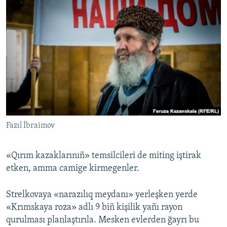
Fazıl İbraimov
«Qırım kazaklarınıñ» temsilcileri de miting iştirak
etken, amma camige kirmegenler.
Strelkovaya «narazılıq meydanı» yerleşken yerde
«Krımskaya roza» adlı 9 biñ kişilik yañı rayon
qurulması planlaştırıla. Mesken evlerden ğayrı bu