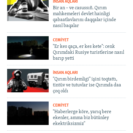
İNSAN AQLARI
Bir an – ve casussıñ. Qırım
mahkemeleri devlet hainligi
qabaatlavlarını daqqalar içinde
nasıl baqalar
CEMİYET
"Er kes qaça, er kes kete": cenk
Qırımdaki Rusiye turistlerine nasıl
barıp yetti
İNSAN AQLARI
"Qırım birdemligi" işini toqtattı,
tintüv ve tutuvlar ise Qırımda daa
çoq oldı
CEMİYET
"Haberlerge köre, yarıq bere
ekenler, amma biz bütünley
ekektriksizmiz"