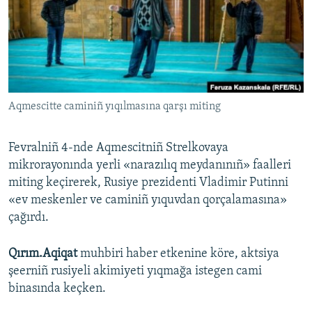
Русский
Українською
QOŞULIÑIZ!
Aqmescitte caminiñ yıqılmasına qarşı miting
Fevralniñ 4-nde Aqmescitniñ Strelkovaya
RFE/RS bütün saytları
mikrorayonında yerli «narazılıq meydanınıñ» faalleri
miting keçirerek, Rusiye prezidenti Vladimir Putinni
«ev meskenler ve caminiñ yıquvdan qorçalamasına»
çağırdı.
Qırım.Aqiqat
muhbiri haber etkenine köre, aktsiya
şeerniñ rusiyeli akimiyeti yıqmağa istegen cami
binasında keçken.