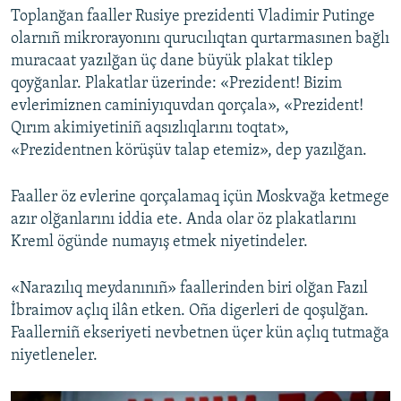
Toplanğan faaller Rusiye prezidenti Vladimir Putinge
olarnıñ mikrorayonını qurucılıqtan qurtarmasınen bağlı
muracaat yazılğan üç dane büyük plakat tiklep
qoyğanlar. Plakatlar üzerinde: «Prezident! Bizim
evlerimiznen caminiyıquvdan qorçala», «Prezident!
Qırım akimiyetiniñ aqsızlıqlarını toqtat»,
«Prezidentnen körüşüv talap etemiz», dep yazılğan.
Faaller öz evlerine qorçalamaq içün Moskvağa ketmege
azır olğanlarını iddia ete. Anda olar öz plakatlarını
Kreml ögünde numayış etmek niyetindeler.
«Narazılıq meydanınıñ» faallerinden biri olğan Fazıl
İbraimov açlıq ilân etken. Oña digerleri de qoşulğan.
Faallerniñ ekseriyeti nevbetnen üçer kün açlıq tutmağa
niyetleneler.