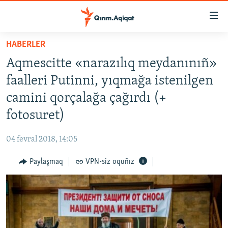
Link
açıqlığı
Esas
HABERLER
mündericege
HABERLER
Aqmescitte «narazılıq meydanınıñ»
qaytmaq
SİYASET
Baş
faalleri Putinni, yıqmağa istenilgen
İQTİSADİYAT
navigatsiyağa
camini qorçalağa çağırdı (+
qaytmaq
CEMİYET
fotosuret)
Qıdıruvğa
MEDENİYET
qaytmaq
04 fevral 2018, 14:05
İNSAN AQLARI
Paylaşmaq
VPN-siz oquñız
VİDEO
SÜRET
BLOGLAR
FİKİR