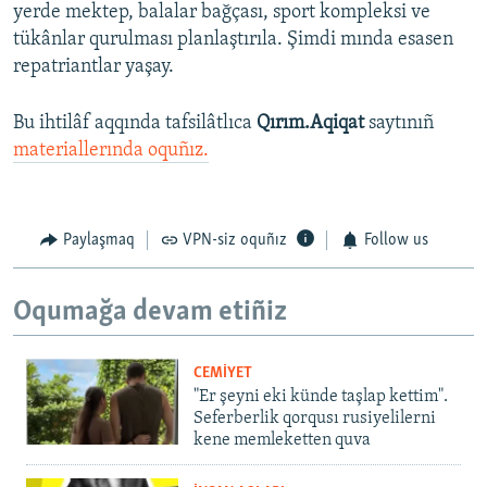
yerde mektep, balalar bağçası, sport kompleksi ve
tükânlar qurulması planlaştırıla. Şimdi mında esasen
repatriantlar yaşay.
Bu ihtilâf aqqında tafsilâtlıca
Qırım.Aqiqat
saytınıñ
materiallerında oquñız.
Paylaşmaq
VPN-siz oquñız
Follow us
Oqumağa devam etiñiz
CEMİYET
"Er şeyni eki künde taşlap kettim".
Seferberlik qorqusı rusiyelilerni
kene memleketten quva