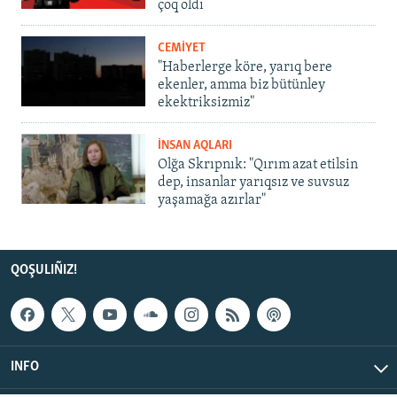
çoq oldı
CEMİYET
"Haberlerge köre, yarıq bere
ekenler, amma biz bütünley
ekektriksizmiz"
İNSAN AQLARI
Olğa Skrıpnık: "Qırım azat etilsin
dep, insanlar yarıqsız ve suvsuz
yaşamağa azırlar"
QOŞULIÑIZ!
INFO