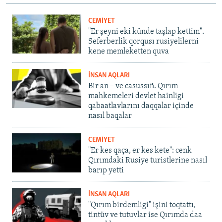
CEMİYET
"Er şeyni eki künde taşlap kettim".
Seferberlik qorqusı rusiyelilerni
kene memleketten quva
İNSAN AQLARI
Bir an – ve casussıñ. Qırım
mahkemeleri devlet hainligi
qabaatlavlarını daqqalar içinde
nasıl baqalar
CEMİYET
"Er kes qaça, er kes kete": cenk
Qırımdaki Rusiye turistlerine nasıl
barıp yetti
İNSAN AQLARI
"Qırım birdemligi" işini toqtattı,
tintüv ve tutuvlar ise Qırımda daa