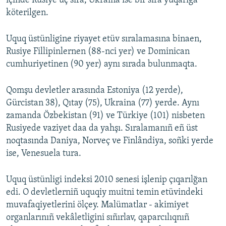
içinde Rusiye üç sıra, Ukraina ise bir sıra yuqarığa
köterilgen.
Русский
Українською
Uquq üstünligine riyayet etüv sıralamasına binaen,
Rusiye Fillipinlernen (88-nci yer) ve Dominican
QOŞULIÑIZ!
cumhuriyetinen (90 yer) aynı sırada bulunmaqta.
Qomşu devletler arasında Estoniya (12 yerde),
Gürcistan 38), Qıtay (75), Ukraina (77) yerde. Aynı
RFE/RS bütün saytları
zamanda Özbekistan (91) ve Türkiye (101) nisbeten
Rusiyede vaziyet daa da yahşı. Sıralamanıñ eñ üst
noqtasında Daniya, Norveç ve Finlândiya, soñki yerde
ise, Venesuela tura.
Uquq üstünligi indeksi 2010 senesi işlenip çıqarılğan
edi. O devletlerniñ uquqiy muitni temin etüvindeki
muvafaqiyetlerini ölçey. Malümatlar - akimiyet
organlarınıñ vekâletligini sıñırlav, qaparcılıqnıñ