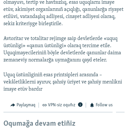
olmayuvı, tertip ve havfsızlıq, esas uquqlarnı imaye
etüv, akimiyet organlarınıñ açıqlığı, qanunlarğa riyayet
etilüvi, vatandaşlıq adliyesi, cinayet adliyesi olaraq,
sekiz kriteriyge birleştirile.
Avtoritar ve totalitar rejimge saip devletlerde «uquq
üstünligi» «qanun üstünligi» olaraq tercime etile.
Uquqimayecileriniñ böyle devletlerde qanunlar daima
zemaneviy normalarğa uymağanını qayd eteler.
Uquq üstünliginiñ esas printsipleri arasında –
vekâletliklerni ayıruv, şahsiy üriyet ve şahsiy menlikni
imaye etüv bardır
Paylaşmaq
VPN-siz oquñız
Follow us
Oqumağa devam etiñiz