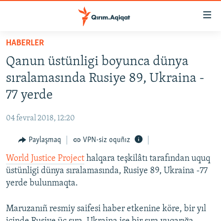
Link
açıqlığı
Esas
HABERLER
mündericege
HABERLER
Qanun üstünligi boyunca dünya
qaytmaq
SİYASET
Baş
sıralamasında Rusiye 89, Ukraina -
İQTİSADİYAT
navigatsiyağa
77 yerde
qaytmaq
CEMİYET
Qıdıruvğa
04 fevral 2018, 12:20
MEDENİYET
qaytmaq
Paylaşmaq
VPN-siz oquñız
İNSAN AQLARI
World Justice Project
halqara teşkilâtı tarafından uquq
VİDEO
üstünligi dünya sıralamasında, Rusiye 89, Ukraina -77
SÜRET
yerde bulunmaqta.
BLOGLAR
Maruzanıñ resmiy saifesi haber etkenine köre, bir yıl
FİKİR