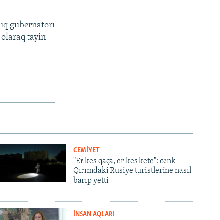
bıq gubernatorı
 olaraq tayin
CEMİYET
"Er kes qaça, er kes kete": cenk
Qırımdaki Rusiye turistlerine nasıl
barıp yetti
İNSAN AQLARI