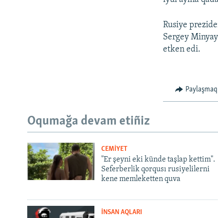
Rusiye prezide
Sergey Minyayl
etken edi.
Paylaşmaq
Oqumağa devam etiñiz
CEMİYET
"Er şeyni eki künde taşlap kettim".
Seferberlik qorqusı rusiyelilerni
kene memleketten quva
İNSAN AQLARI