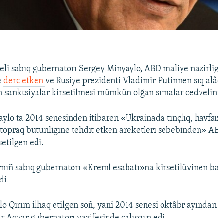
eli sabıq gubernatorı Sergey Minyaylo, ABD maliye nazirli
e
derc etken
ve Rusiye prezidenti Vladimir Putinnen sıq alâq
n sanktsiyalar kirsetilmesi mümkün olğan sımalar cedvelini
lo ta 2014 senesinden itibaren «Ukrainada tınçlıq, havfsızl
 topraq bütünligine tehdit etken areketleri sebebinden» A
etilgen edi.
nıñ sabıq gubernatorı «Kreml esabatı»na kirsetilüvinen bağ
di.
o Qırım ilhaq etilgen soñ, yani 2014 senesi oktâbr ayından
ar Aqyar gubernatorı vazifesinde çalışqan edi.