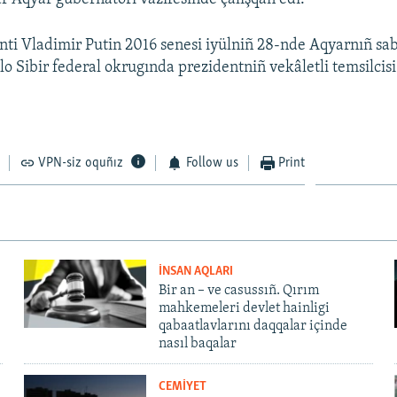
nti Vladimir Putin 2016 senesi iyülniñ 28-nde Aqyarnıñ sa
o Sibir federal okrugında prezidentniñ vekâletli temsilcisi
VPN-siz oquñız
Follow us
Print
İNSAN AQLARI
Bir an – ve casussıñ. Qırım
mahkemeleri devlet hainligi
qabaatlavlarını daqqalar içinde
nasıl baqalar
CEMİYET