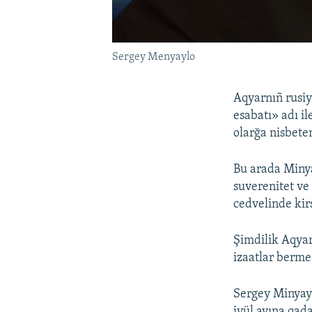
Sergey Menyaylo
Aqyarnıñ rusiy
esabatı» adı il
olarğa nisbete
Bu arada Minyay
suverenitet ve
cedvelinde kirs
Şimdilik Aqyar
izaatlar berme
Sergey Minyayl
iyül ayına qad