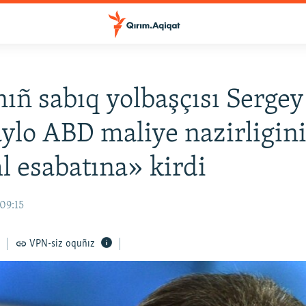
ıñ sabıq yolbaşçısı Sergey
lo ABD maliye nazirligin
 esabatına» kirdi
09:15
VPN-siz oquñız