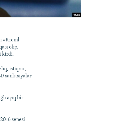
gi «Kreml
ası olıp,
 kirdi.
ıq, istiqrar,
BD sanktsiyalar
lı açıq bir
 2016 senesi