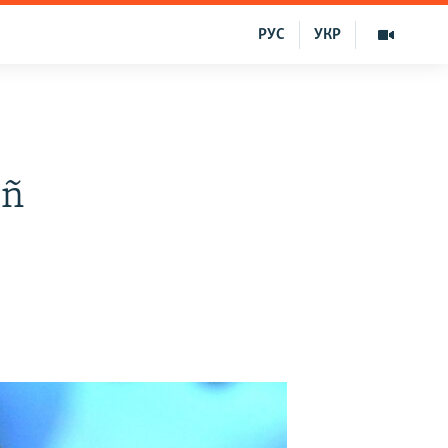
РУС
УКР
iñ