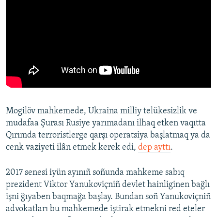
Mogilöv mahkemede, Ukraina milliy telükesizlik ve
mudafaa Şurası Rusiye yarımadanı ilhaq etken vaqıtta
Qırımda terroristlerge qarşı operatsiya başlatmaq ya da
cenk vaziyeti ilân etmek kerek edi,
dep ayttı
.
2017 senesi iyün ayınıñ soñunda mahkeme sabıq
prezident Viktor Yanukoviçniñ devlet hainliginen bağlı
işni ğıyaben baqmağa başlay. Bundan soñ Yanukoviçniñ
advokatları bu mahkemede iştirak etmekni red eteler