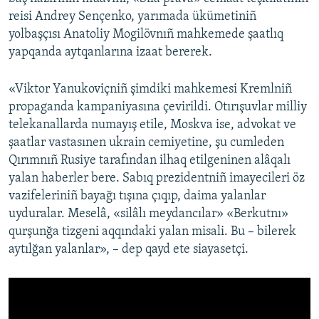
reisi Andrey Sençenko, yarımada ükümetiniñ
Русский
yolbaşçısı Anatoliy Mogilövnıñ mahkemede şaatlıq
Українською
yapqanda aytqanlarına izaat bererek.
«Viktor Yanukoviçniñ şimdiki mahkemesi Kremlniñ
QOŞULIÑIZ!
propaganda kampaniyasına çevirildi. Otırışuvlar milliy
telekanallarda numayış etile, Moskva ise, advokat ve
şaatlar vastasınen ukrain cemiyetine, şu cumleden
RFE/RS bütün saytları
Qırımnıñ Rusiye tarafından ilhaq etilgeninen alâqalı
yalan haberler bere. Sabıq prezidentniñ imayecileri öz
vazifeleriniñ bayağı tışına çıqıp, daima yalanlar
uyduralar. Meselâ, «silâlı meydancılar» «Berkutnı»
qurşunğa tizgeni aqqındaki yalan misali. Bu – bilerek
aytılğan yalanlar», – dep qayd ete siayasetçi.