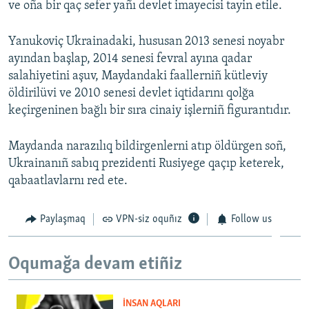
ve oña bir qaç sefer yañı devlet imayecisi tayin etile.
Yanukoviç Ukrainadaki, hususan 2013 senesi noyabr
ayından başlap, 2014 senesi fevral ayına qadar
salahiyetini aşuv, Maydandaki faallerniñ kütleviy
öldirilüvi ve 2010 senesi devlet iqtidarını qolğa
keçirgeninen bağlı bir sıra cinaiy işlerniñ figurantıdır.
Maydanda narazılıq bildirgenlerni atıp öldürgen soñ,
Ukrainanıñ sabıq prezidenti Rusiyege qaçıp keterek,
qabaatlavlarnı red ete.
Paylaşmaq
VPN-siz oquñız
Follow us
Oqumağa devam etiñiz
İNSAN AQLARI