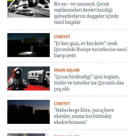
Bir an – ve casussıñ. Qırım
mahkemeleri devlet hainligi
qabaatlavlarını daqqalar içinde
nasıl baqalar
CEMİYET
"Er kes qaça, er kes kete": cenk
Qırımdaki Rusiye turistlerine nasıl
barıp yetti
İNSAN AQLARI
"Qırım birdemligi" işini toqtattı,
tintüv ve tutuvlar ise Qırımda daa
çoq oldı
CEMİYET
"Haberlerge köre, yarıq bere
ekenler, amma biz bütünley
ekektriksizmiz"