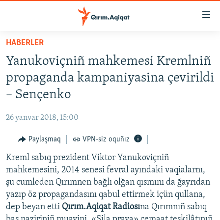
Link
açıqlığı
Esas
HABERLER
mündericege
HABERLER
Yanukoviçniñ mahkemesi Kremlniñ
qaytmaq
SİYASET
Baş
propaganda kampaniyasina çevirildi
İQTİSADİYAT
navigatsiyağa
– Sençenko
qaytmaq
CEMİYET
Qıdıruvğa
26 yanvar 2018, 15:00
MEDENİYET
qaytmaq
Paylaşmaq
VPN-siz oquñız
İNSAN AQLARI
Kreml sabıq prezident Viktor Yanukoviçniñ
VİDEO
mahkemesini, 2014 senesi fevral ayındaki vaqialarnı,
SÜRET
şu cumleden Qırımnen bağlı olğan qısmını da ğayrıdan
BLOGLAR
yazıp öz propagandasını qabul ettirmek içün qullana,
dep beyan etti
Qırım.Aqiqat Radiosı
na Qırımnıñ sabıq
FİKİR
baş naziriniñ muavini, «Sila prava» cemaat teşkilâtınıñ