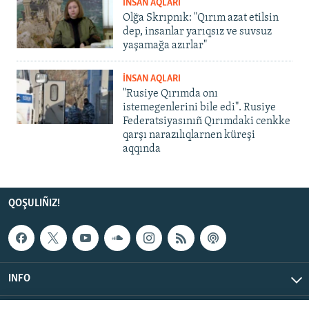
İNSAN AQLARI
Olğa Skrıpnık: "Qırım azat etilsin
dep, insanlar yarıqsız ve suvsuz
yaşamağa azırlar"
İNSAN AQLARI
"Rusiye Qırımda onı
istemegenlerini bile edi". Rusiye
Federatsiyasınıñ Qırımdaki cenkke
qarşı narazılıqlarnen küreşi
aqqında
QOŞULIÑIZ!
INFO