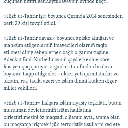
küçünen bititrilgenZeytullayevniñ evinde keçti.
«Hizb ut-Tahrir işi» boyunca Qırımda 2014 senesinden
berli 29 kişi tevqif etildi.
«Hizb ut-Tahrir davası» boyunca apiske alınğan ve
mahküm etilgenlerniñ imayecileri olarnıñ taqip
etilmesi diniy sebeplernen bağlı olğanını tüşüne.
Advokat Emil Kürbedinovnıñ qayd etkenine köre,
Rusiye uquq qoruyıcı organları tarafından bu dava
boyunca taqip etilgenler – ekseriyeti qırımtatarlar ve
ukrain, rus, tacik, azeri ve islâm dinini kütken diger
millet vekilleri.
«Hizb ut-Tahrir» halqara islâm siyasiy teşkilâtı, bütün
musulman devletleriniñ islâm halifatına
birleştirilmesini öz maqsadı olğanını ayta, amma olar,
bu maqsatqa irişmek içün terroristik usullarnı red ete