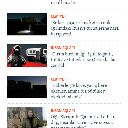
nasıl baqalar
CEMİYET
"Er kes qaça, er kes kete": cenk
Qırımdaki Rusiye turistlerine nasıl
barıp yetti
İNSAN AQLARI
"Qırım birdemligi" işini toqtattı,
tintüv ve tutuvlar ise Qırımda daa
çoq oldı
CEMİYET
"Haberlerge köre, yarıq bere
ekenler, amma biz bütünley
ekektriksizmiz"
İNSAN AQLARI
Olğa Skrıpnık: "Qırım azat etilsin
dep, insanlar yarıqsız ve suvsuz