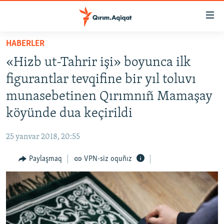
Link
açıqlığı
Esas
HABERLER
mündericege
HABERLER
«Hizb ut-Tahrir işi» boyunca ilk
qaytmaq
SİYASET
Baş
figurantlar tevqifine bir yıl toluvı
İQTİSADİYAT
navigatsiyağa
munasebetinen Qırımnıñ Mamaşay
qaytmaq
CEMİYET
köyünde dua keçirildi
Qıdıruvğa
MEDENİYET
qaytmaq
25 yanvar 2018, 20:55
İNSAN AQLARI
Paylaşmaq
VPN-siz oquñız
VİDEO
SÜRET
BLOGLAR
FİKİR