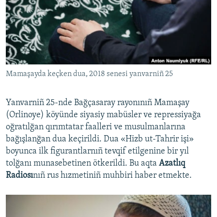
Русский
Українською
QOŞULIÑIZ!
Mamaşayda keçken dua, 2018 senesi yanvarniñ 25
Yanvarniñ 25-nde Bağçasaray rayonınıñ Mamaşay
RFE/RS bütün saytları
(Orlinoye) köyünde siyasiy mabüsler ve repressiyağa
oğratılğan qırımtatar faalleri ve musulmanlarına
bağışlanğan dua keçirildi. Dua «Hizb ut-Tahrir işi»
boyunca ilk figurantlarnıñ tevqif etilgenine bir yıl
tolğanı munasebetinen ötkerildi. Bu aqta
Azatlıq
Radiosı
nıñ rus hızmetiniñ muhbiri haber etmekte.