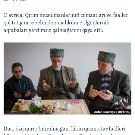
O ayrıca, Qırım musulmanlarınıñ cemaatları ve faaller
qol tutqanı sebebinden mahküm etilgenlerniñ
aqrabaları yardımsız qalmağanını qayd etti.
Dua, özü qurıp bitiralmağan, lâkin qırımtatar faalleri