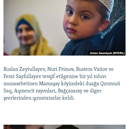
Ruslan Zeytullayev, Nuri Primov, Rustem Vaitov ve
Ferat Sayfullayev tevqif etilgenine bir yıl toluvı
munasebetinen Mamaşay köyündeki duağa Qırımnıñ
Saq, Aqmescit rayonları, Bağçasaray ve diger
şeerlerinden qırımtatarlar keldi.