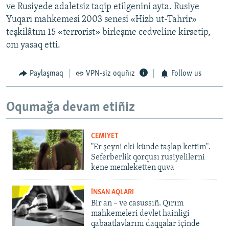
ve Rusiyede adaletsiz taqip etilgenini ayta. Rusiye
Yuqarı mahkemesi 2003 senesi «Hizb ut-Tahrir»
teşkilâtını 15 «terrorist» birleşme cedveline kirsetip,
onı yasaq etti.
Paylaşmaq
VPN-siz oquñız
Follow us
Oqumağa devam etiñiz
CEMİYET
"Er şeyni eki künde taşlap kettim".
Seferberlik qorqusı rusiyelilerni
kene memleketten quva
İNSAN AQLARI
Bir an – ve casussıñ. Qırım
mahkemeleri devlet hainligi
qabaatlavlarını daqqalar içinde