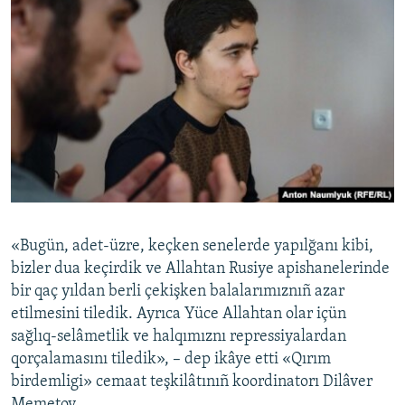
«Bugün, adet-üzre, keçken senelerde yapılğanı kibi,
bizler dua keçirdik ve Allahtan Rusiye apishanelerinde
bir qaç yıldan berli çekişken balalarımıznıñ azar
etilmesini tiledik. Ayrıca Yüce Allahtan olar içün
sağlıq-selâmetlik ve halqımıznı repressiyalardan
qorçalamasını tiledik», – dep ikâye etti «Qırım
birdemligi» cemaat teşkilâtınıñ koordinatorı Dilâver
Memetov.