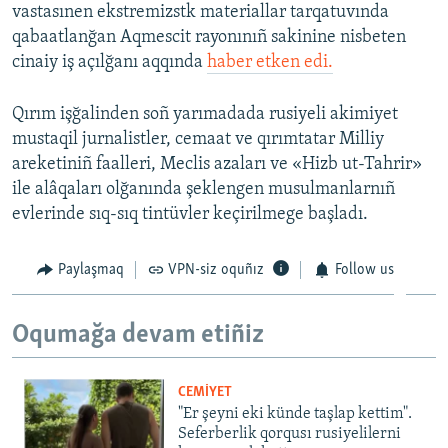
vastasınen ekstremizstk materiallar tarqatuvında
qabaatlanğan Aqmescit rayonınıñ sakinine nisbeten
cinaiy iş açılğanı aqqında
haber etken edi.
Qırım işğalinden soñ yarımadada rusiyeli akimiyet
mustaqil jurnalistler, cemaat ve qırımtatar Milliy
areketiniñ faalleri, Meclis azaları ve «Hizb ut-Tahrir»
ile alâqaları olğanında şeklengen musulmanlarnıñ
evlerinde sıq-sıq tintüvler keçirilmege başladı.
Paylaşmaq
VPN-siz oquñız
Follow us
Oqumağa devam etiñiz
CEMİYET
"Er şeyni eki künde taşlap kettim".
Seferberlik qorqusı rusiyelilerni