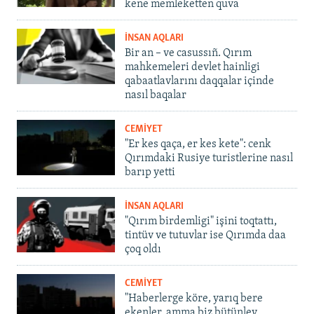
kene memleketten quva
İNSAN AQLARI
Bir an – ve casussıñ. Qırım
mahkemeleri devlet hainligi
qabaatlavlarını daqqalar içinde
nasıl baqalar
CEMİYET
"Er kes qaça, er kes kete": cenk
Qırımdaki Rusiye turistlerine nasıl
barıp yetti
İNSAN AQLARI
"Qırım birdemligi" işini toqtattı,
tintüv ve tutuvlar ise Qırımda daa
çoq oldı
CEMİYET
"Haberlerge köre, yarıq bere
ekenler, amma biz bütünley