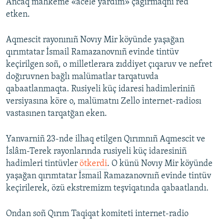
Ancaq mahkeme «acele yardım» çağırmaqnı red
etken.
Aqmescit rayonınıñ Novıy Mir köyünde yaşağan
qırımtatar İsmail Ramazanovnıñ evinde tintüv
keçirilgen soñ, o milletlerara zıddiyet çıqaruv ve nefret
doğıruvnen bağlı malümatlar tarqatuvda
qabaatlanmaqta. Rusiyeli küç idaresi hadimleriniñ
versiyasına köre o, malümatnı Zello internet-radiosı
vastasınen tarqatğan eken.
Yanvarniñ 23-nde ilhaq etilgen Qırımnıñ Aqmescit ve
İslâm-Terek rayonlarında rusiyeli küç idaresiniñ
hadimleri tintüvler
ötkerdi
. O künü Novıy Mir köyünde
yaşağan qırımtatar İsmail Ramazanovnıñ evinde tintüv
keçirilerek, özü ekstremizm teşviqatında qabaatlandı.
Ondan soñ Qırım Taqiqat komiteti internet-radio