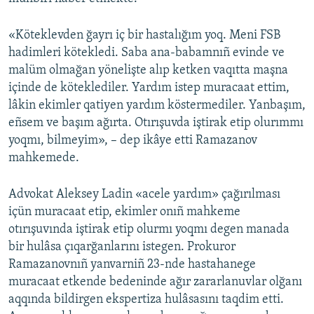
Русский
«Köteklevden ğayrı iç bir hastalığım yoq. Meni FSB
Українською
hadimleri kötekledi. Saba ana-babamnıñ evinde ve
malüm olmağan yönelişte alıp ketken vaqıtta maşna
içinde de köteklediler. Yardım istep muracaat ettim,
QOŞULIÑIZ!
lâkin ekimler qatiyen yardım köstermediler. Yanbaşım,
eñsem ve başım ağırta. Otırışuvda iştirak etip olurımmı
yoqmı, bilmeyim», – dep ikâye etti Ramazanov
RFE/RS bütün saytları
mahkemede.
Advokat Aleksey Ladin «acele yardım» çağırılması
içün muracaat etip, ekimler onıñ mahkeme
otırışuvında iştirak etip olurmı yoqmı degen manada
bir hulâsa çıqarğanlarını istegen. Prokuror
Ramazanovnıñ yanvarniñ 23-nde hastahanege
muracaat etkende bedeninde ağır zararlanuvlar olğanı
aqqında bildirgen ekspertiza hulâsasını taqdim etti.