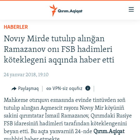
Link
açıqlığı
Esas
HABERLER
mündericege
HABERLER
Novıy Mirde tutulıp alınğan
qaytmaq
SİYASET
Baş
Ramazanov onı FSB hadimleri
İQTİSADİYAT
navigatsiyağa
köteklegeni aqqında haber etti
qaytmaq
CEMİYET
Qıdıruvğa
24 yanvar 2018, 19:10
MEDENİYET
qaytmaq
Paylaşmaq
VPN-siz oquñız
İNSAN AQLARI
Mahkeme otırışuvı esnasında evinde tintüvden soñ
VİDEO
tutulıp alınğan Aqmescit rayonı Novıy Mir köyüniñ
SÜRET
sakini qırımtatar İsmail Ramazanov, Qırımdaki Rusiye
BLOGLAR
FSB idaresiniñ hadimleri tarafından köteklengenini
beyan etti. Bu aqta yanvarniñ 24-nde
Qırım.Aqiqat
FİKİR
muhbiri haber etmekte.