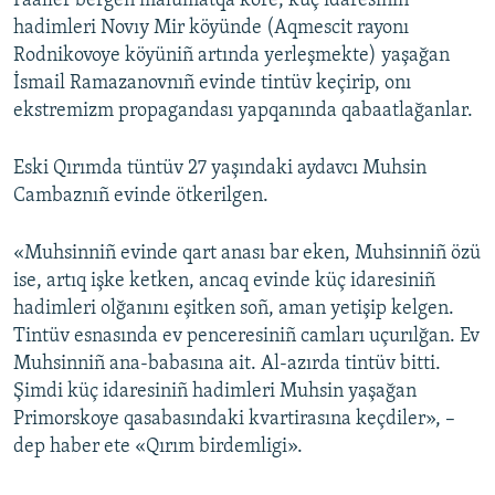
Faaller bergen malümatqa köre, küç idaresiniñ
hadimleri Novıy Mir köyünde (Aqmescit rayonı
Русский
Rodnikovoye köyüniñ artında yerleşmekte) yaşağan
Українською
İsmail Ramazanovnıñ evinde tintüv keçirip, onı
ekstremizm propagandası yapqanında qabaatlağanlar.
QOŞULIÑIZ!
Eski Qırımda tüntüv 27 yaşındaki aydavcı Muhsin
Cambaznıñ evinde ötkerilgen.
RFE/RS bütün saytları
«Muhsinniñ evinde qart anası bar eken, Muhsinniñ özü
ise, artıq işke ketken, ancaq evinde küç idaresiniñ
hadimleri olğanını eşitken soñ, aman yetişip kelgen.
Tintüv esnasında ev penceresiniñ camları uçurılğan. Ev
Muhsinniñ ana-babasına ait. Al-azırda tintüv bitti.
Şimdi küç idaresiniñ hadimleri Muhsin yaşağan
Primorskoye qasabasındaki kvartirasına keçdiler», –
dep haber ete «Qırım birdemligi».