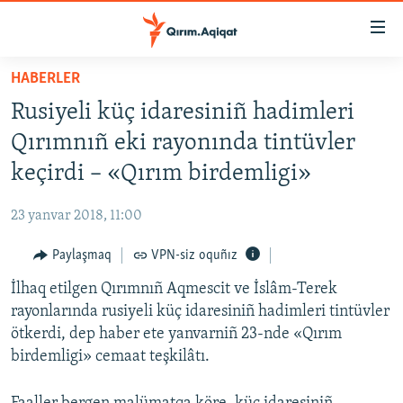
Link
açıqlığı
Esas
HABERLER
mündericege
HABERLER
Rusiyeli küç idaresiniñ hadimleri
qaytmaq
SİYASET
Baş
Qırımnıñ eki rayonında tintüvler
İQTİSADİYAT
navigatsiyağa
keçirdi – «Qırım birdemligi»
qaytmaq
CEMİYET
Qıdıruvğa
23 yanvar 2018, 11:00
MEDENİYET
qaytmaq
Paylaşmaq
VPN-siz oquñız
İNSAN AQLARI
İlhaq etilgen Qırımnıñ Aqmescit ve İslâm-Terek
VİDEO
rayonlarında rusiyeli küç idaresiniñ hadimleri tintüvler
SÜRET
ötkerdi, dep haber ete yanvarniñ 23-nde «Qırım
BLOGLAR
birdemligi» cemaat teşkilâtı.
FİKİR