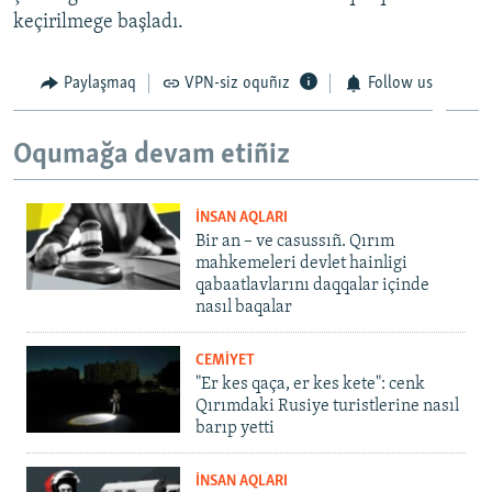
keçirilmege başladı.
Paylaşmaq
VPN-siz oquñız
Follow us
Oqumağa devam etiñiz
İNSAN AQLARI
Bir an – ve casussıñ. Qırım
mahkemeleri devlet hainligi
qabaatlavlarını daqqalar içinde
nasıl baqalar
CEMİYET
"Er kes qaça, er kes kete": cenk
Qırımdaki Rusiye turistlerine nasıl
barıp yetti
İNSAN AQLARI