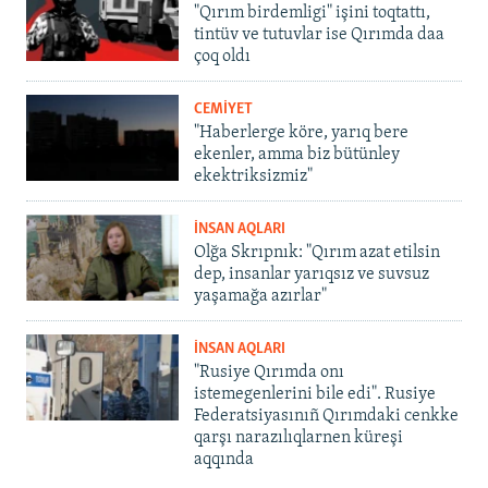
"Qırım birdemligi" işini toqtattı,
tintüv ve tutuvlar ise Qırımda daa
çoq oldı
CEMİYET
"Haberlerge köre, yarıq bere
ekenler, amma biz bütünley
ekektriksizmiz"
İNSAN AQLARI
Olğa Skrıpnık: "Qırım azat etilsin
dep, insanlar yarıqsız ve suvsuz
yaşamağa azırlar"
İNSAN AQLARI
"Rusiye Qırımda onı
istemegenlerini bile edi". Rusiye
Federatsiyasınıñ Qırımdaki cenkke
qarşı narazılıqlarnen küreşi
aqqında