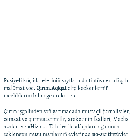
Rusiyeli küç idareleriniñ saytlarında tintüvnen alâqalı
malümat yoq.
Qırım.Aqiqat
olıp keçkenlerniñ
inceliklerini bilmege areket ete.
Qırım işğalinden soñ yarımadada mustaqil jurnalistler,
cemaat ve qırımtatar milliy areketiniñ faalleri, Meclis
azaları ve «Hizb ut-Tahrir» ile alâqaları olğanında
şeklengen musulmanlarnıñ evlerinde sıq-sıq tintüvler