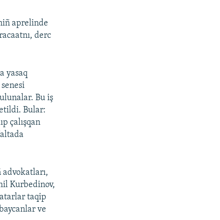
iniñ aprelinde
acaatnı, derc
da yasaq
 senesi
ulunalar. Bu iş
tildi. Bular:
ıp çalışqan
Yaltada
 advokatları,
mil Kurbedinov,
atarlar taqip
rbaycanlar ve