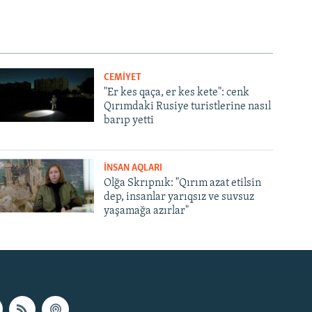
CEMİYET
"Er kes qaça, er kes kete": cenk
Qırımdaki Rusiye turistlerine nasıl
barıp yetti
İNSAN AQLARI
Olğa Skrıpnık: "Qırım azat etilsin
dep, insanlar yarıqsız ve suvsuz
yaşamağa azırlar"