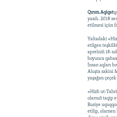
Qırım.Aqiqat
q
yazdı. 2018 se
etilmesi içün f
Yaltadaki «Hiz
etilgen teşkil
aprelniñ 18-nd
boyunca qabaatl
İnsan aqları b
Aluşta sakini 
yaşağan çeçek 
«Hizb ut-Tahri
olarnıñ taqip 
Rusiye uquqqor
etilip, olarnen