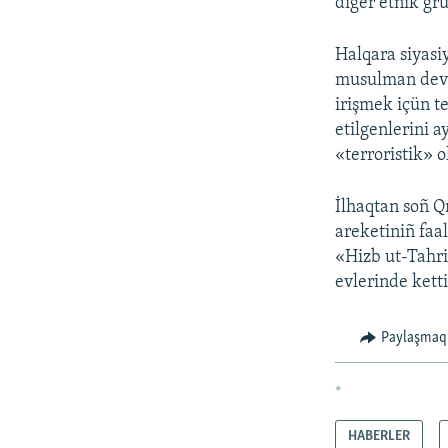
diger etnik gru
Halqara siyasiy
musulman devlet
irişmek içün te
etilgenlerini 
«terroristik» o
İlhaqtan soñ Qı
areketiniñ faal
«Hizb ut-Tahri
evlerinde ketti
Paylaşmaq
*
HABERLER