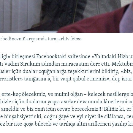
edinovnıñ arqasında tura, arhiv fotosı
igi» birleşmesi Facebooktaki saifesinde «Yaltadaki Hizb u
ntı Vadim Siruknıñ adından muracaatını derc etti. Mektübin
sler içün dualar oquğanlarğa teşekkürlerini bildirip, «biz
rroristler» tamğasını iç bir vaqıt qabul etmemiz», dep israr
 erte-keç ölecekmiz, ve muimi olğan – kelecek nesillerge 
 bizler içün dualarmı yoqsa asırlar devamında lânetlermi o
 ameldir ve biz onıñ içün cevap berecekmiz!!! Biliñiz ki, er 
le bir şahsiyettir ki, doğru ğaye ve eyi niyet ile silâlansa, 
z bir isse qoşa bilecek ve tarihqa altın ariflernen yazılıp ki