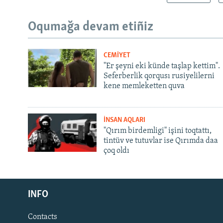
Oqumağa devam etiñiz
CEMİYET
"Er şeyni eki künde taşlap kettim".
Seferberlik qorqusı rusiyelilerni
kene memleketten quva
İNSAN AQLARI
"Qırım birdemligi" işini toqtattı,
tintüv ve tutuvlar ise Qırımda daa
çoq oldı
Русский
INFO
Українською
Contacts
QOŞULIÑIZ!