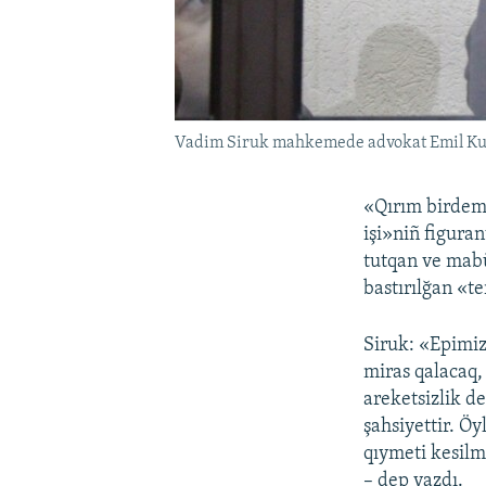
Vadim Siruk mahkemede advokat Emil Kurb
«Qırım birdeml
işi»niñ figura
tutqan ve mabü
bastırılğan «te
Siruk: «Epimiz
miras qalacaq,
areketsizlik de
şahsiyettir. Öy
qıymeti kesilme
– dep yazdı.