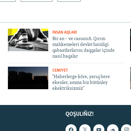
İNSAN AQLARI
Bir an – ve casussıñ. Qırım
mahkemeleri devlet hainligi
qabaatlavlarını daqqalar içinde
nasıl baqalar
CEMİYET
"Haberlerge köre, yarıq bere
ekenler, amma biz bütünley
ekektriksizmiz"
QOŞULIÑIZ!