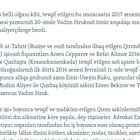
a belli olğanı kibi, tevqif etilgen bu muracaatnı 2017 senes
nesi yanvarniñ 20-sinde Vadim Siruknıñ ömür arqadaşı mur
aaliyetçilerge berdi.
b ut-Tahrir (Rusiye ve onıñ tarafından ilhaq etilgen Qırım
ât) işi»niñ fiqurantları Arsen Cepparov ve Refat Alimov 2016
e Qızıltaşta (Krasnokamenkada) tevqif etilgen soñ apiste b
anğanlarnıñ ilk dörtü 2016 senesi fevralniñ 11-nde tevqif e
oyunca alâqa grubunıñ azası Emir-Useyin Kuku, qurucılar ol
Muslim Aliyev ile Qızıltaş köyüniñ sakini Enver Bekirov ve 
satıcısı Vadim Siruk.
r işi» boyunca tevqif ve mahküm etilgen Qırım sakinleriniñ
etilüvi din alâmetine köre yapıla, dep tüşüneler. Advokat E
uyıcı organları tarafından bu iş boyunca esas olaraq qırımt
 birlikte İslâm dinini kütken ukrainler, ruslar, tacikler, aze