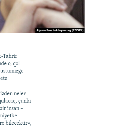
t-Tahrir
de o, qol
, üstümizge
 ete
bizden neler
qulacaq, çünki
bir insan –
cemiyetke
re bilecektir»,