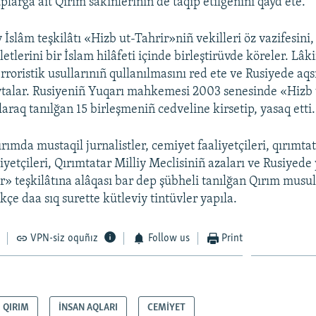
plarğa ait Qırım sakinleriniñ de taqip etilgenini qayd ete.
 İslâm teşkilâtı «Hizb ut-Tahrir»niñ vekilleri öz vazifesini
lerini bir İslam hilâfeti içinde birleştirüvde köreler. Lâk
rroristik usullarınıñ qullanılmasını red ete ve Rusiyede aqs
aytalar. Rusiyeniñ Yuqarı mahkemesi 2003 senesinde «Hizb 
laraq tanılğan 15 birleşmeniñ cedveline kirsetip, yasaq etti.
rımda mustaqil jurnalistler, cemiyet faaliyetçileri, qırımtat
iyetçileri, Qırımtatar Milliy Meclisiniñ azaları ve Rusiyede
r» teşkilâtına alâqası bar dep şübheli tanılğan Qırım musu
kçe daa sıq surette kütleviy tintüvler yapıla.
VPN-siz oquñız
Follow us
Print
QIRIM
İNSAN AQLARI
CEMİYET