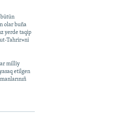
, bütün
in olar buña
ız yerde taqip
ut-Tahrir»ni
ar milliy
 yasaq etilgen
lmanlarınıñ