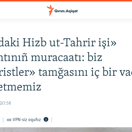
daki Hizb ut-Tahrir işi»
ntınıñ muracaatı: biz
ristler» tamğasını iç bir va
 etmemiz
 20:58
VPN-siz oquñız