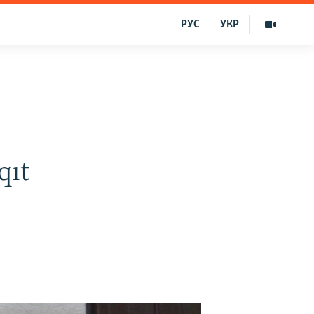
РУС
УКР
qıt