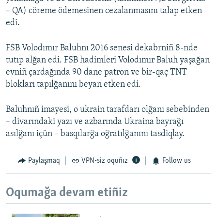
– QA) cöreme ödemesinen cezalanmasını talap etken
edi.
FSB Volodımır Baluhnı 2016 senesi dekabrniñ 8-nde
tutıp alğan edi. FSB hadimleri Volodımır Baluh yaşağan
evniñ çardağında 90 dane patron ve bir-qaç TNT
blokları tapılğanını beyan etken edi.
Baluhnıñ imayesi, o ukrain tarafdarı olğanı sebebinden
– divarındaki yazı ve azbarında Ukraina bayrağı
asılğanı içün – basqılarğa oğratılğanını tasdiqlay.
Paylaşmaq
VPN-siz oquñız
Follow us
Oqumağa devam etiñiz