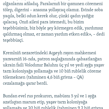
olğanlarını añladıq. Paralarnıñ bir qısmınen cöremeni
tölep, digerini – anasına yollaycaq olamız. Evinde soba
yaqıla, belki odun kerek olur, çünki qadın yañğız
qalacaq. Onıñ ailesi para istemedi, bu bizim
teşebbüsimiz, biz böyle şey körmegen edik, yardımsız
qaldırmaq olmaz, er zaman yardım etken edik», – dedi
teşebbüsçi.
Kremlniñ nezaretindeki Aqşeyh rayon mahkemesi
yanvarniñ 16-nda, patron saqlağanında qabaatlanğan
ukrain faili Volodımır Baluhnı üç yıl ve yedi ayğa yaşav
tarzı koloniyağa yollamağa ve 10 biñ rublelik cöreme
tölemeknen (tahminen 4,6 biñ grivna – QA)
cezalamağa qarar berdi.
Bundan evel rus prokurorı, mabüsnı 5 yıl ve 1 ayğa
azatlıqtan marum etip, yaşav tarzı koloniyağa
yollamağa ve 20 biñ rublelik (tahminen 9,2 biñ grivna