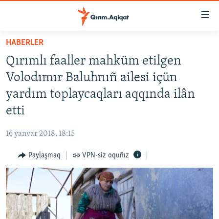
Link
açıqlığı
Esas
HABERLER
mündericege
HABERLER
Qırımlı faaller mahküm etilgen
qaytmaq
SİYASET
Baş
Volodımır Baluhnıñ ailesi içün
İQTİSADİYAT
navigatsiyağa
yardım toplaycaqları aqqında ilân
qaytmaq
CEMİYET
etti
Qıdıruvğa
MEDENİYET
qaytmaq
16 yanvar 2018, 18:15
İNSAN AQLARI
Paylaşmaq
VPN-siz oquñız
VİDEO
SÜRET
BLOGLAR
FİKİR