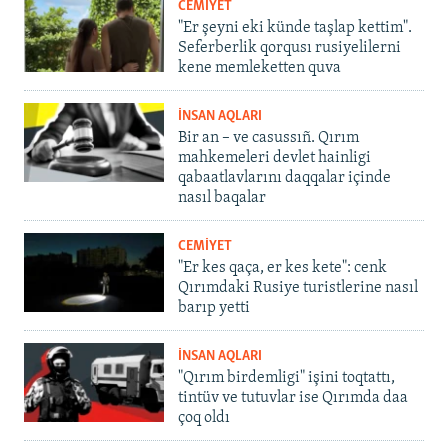
CEMİYET
"Er şeyni eki künde taşlap kettim".
Seferberlik qorqusı rusiyelilerni
kene memleketten quva
İNSAN AQLARI
Bir an – ve casussıñ. Qırım
mahkemeleri devlet hainligi
qabaatlavlarını daqqalar içinde
nasıl baqalar
CEMİYET
"Er kes qaça, er kes kete": cenk
Qırımdaki Rusiye turistlerine nasıl
barıp yetti
İNSAN AQLARI
"Qırım birdemligi" işini toqtattı,
tintüv ve tutuvlar ise Qırımda daa
çoq oldı