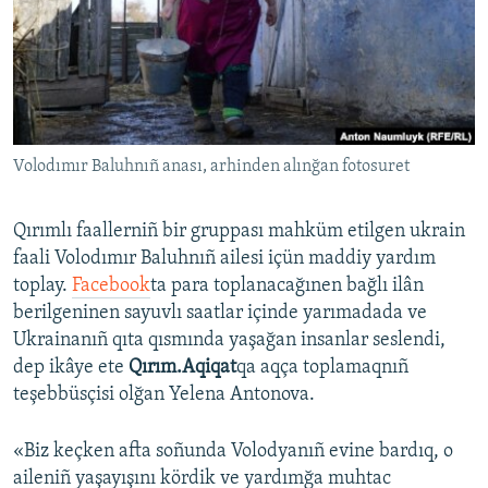
Русский
Українською
QOŞULIÑIZ!
Volodımır Baluhnıñ anası, arhinden alınğan fotosuret
Qırımlı faallerniñ bir gruppası mahküm etilgen ukrain
RFE/RS bütün saytları
faali Volodımır Baluhnıñ ailesi içün maddiy yardım
toplay.
Facebook
ta para toplanacağınen bağlı ilân
berilgeninen sayuvlı saatlar içinde yarımadada ve
Ukrainanıñ qıta qısmında yaşağan insanlar seslendi,
dep ikâye ete
Qırım.Aqiqat
qa aqça toplamaqnıñ
teşebbüsçisi olğan Yelena Antonova.
«Biz keçken afta soñunda Volodyanıñ evine bardıq, o
aileniñ yaşayışını kördik ve yardımğa muhtac