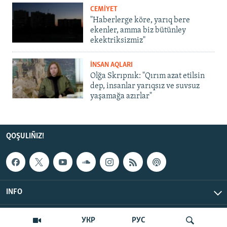
CEMİYET
"Haberlerge köre, yarıq bere
ekenler, amma biz bütünley
ekektriksizmiz"
İNSAN AQLARI
Olğa Skrıpnık: "Qırım azat etilsin
dep, insanlar yarıqsız ve suvsuz
yaşamağa azırlar"
QOŞULIÑIZ!
INFO
© Qırım.Aqiqat, 2026 | All Rights Reserved.
УКР
РУС