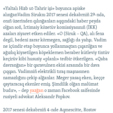
«Yaltalı Hizb ut-Tahrir işi» boyunca apiske
alınğanVadim Siruknı 2017 senesi dekabrniñ 29-nda,
onıñ üzerinden qılınğanları aqqındaki haber peyda
olğan soñ, İctimaiy közetüv komissiyasınıñ (İKK)
azaları ziyaret etken ediler. «O (Siruk – QA), alı fena
degil, bedeni zarar körmegen, sağlığı da yahşı. Vadim
ne içündir etap boyunca yollanmaqtan çıqarılğan ve
ağızlıq kiysetilgen köpeklernen beraber kütleviy tintüv
keçirüv kibi hususiy «planlı» tedbir ötkerilgen. «Qaba
davranğan» bir qaravulnen ekisi arasında bir dava
çıqqan. Vadimniñ elektrikli tıraş maşnasınen
namazlığını çekip alğanlar. Meger yasaq eken, keççe
qaytaracaq ekenler emiş. Şimdilik olğan malümat
budır», – dep
yazğan
o zaman Facebook saifesinde
rusiyeli advokat Aleksandr Popkov.
2017 senesi dekabrniñ 4-nde Aqmescitte, Rostov