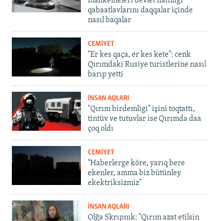
mahkemeleri devlet hainligi
qabaatlavlarını daqqalar içinde
nasıl baqalar
CEMİYET
"Er kes qaça, er kes kete": cenk
Qırımdaki Rusiye turistlerine nasıl
barıp yetti
İNSAN AQLARI
"Qırım birdemligi" işini toqtattı,
tintüv ve tutuvlar ise Qırımda daa
çoq oldı
CEMİYET
"Haberlerge köre, yarıq bere
ekenler, amma biz bütünley
ekektriksizmiz"
İNSAN AQLARI
Olğa Skrıpnık: "Qırım azat etilsin