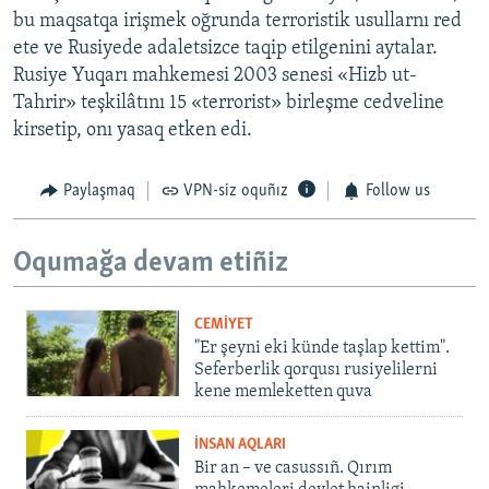
bu maqsatqa irişmek oğrunda terroristik usullarnı red
ete ve Rusiyede adaletsizce taqip etilgenini aytalar.
Rusiye Yuqarı mahkemesi 2003 senesi «Hizb ut-
Tahrir» teşkilâtını 15 «terrorist» birleşme cedveline
kirsetip, onı yasaq etken edi.
Paylaşmaq
VPN-siz oquñız
Follow us
Oqumağa devam etiñiz
CEMİYET
"Er şeyni eki künde taşlap kettim".
Seferberlik qorqusı rusiyelilerni
kene memleketten quva
İNSAN AQLARI
Bir an – ve casussıñ. Qırım