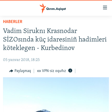
Link
açıqlığı
Esas
HABERLER
mündericege
HABERLER
Vadim Siruknı Krasnodar
qaytmaq
SİYASET
Baş
SİZOsında küç idaresiniñ hadimleri
İQTİSADİYAT
navigatsiyağa
köteklegen - Kurbedinov
qaytmaq
CEMİYET
Qıdıruvğa
05 yanvar 2018, 18:25
MEDENİYET
qaytmaq
Paylaşmaq
VPN-siz oquñız
İNSAN AQLARI
VİDEO
SÜRET
BLOGLAR
FİKİR