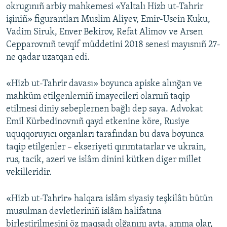
okrugınıñ arbiy mahkemesi «Yaltalı Hizb ut-Tahrir
işiniñ» figurantları Muslim Aliyev, Emir-Usein Kuku,
Vadim Siruk, Enver Bekirov, Refat Alimov ve Arsen
Cepparovnıñ tevqif müddetini 2018 senesi mayısnıñ 27-
ne qadar uzatqan edi.
«Hizb ut-Tahrir davası» boyunca apiske alınğan ve
mahküm etilgenlerniñ imayecileri olarnıñ taqip
etilmesi diniy sebeplernen bağlı dep saya. Advokat
Emil Kürbedinovnıñ qayd etkenine köre, Rusiye
uquqqoruyıcı organları tarafından bu dava boyunca
taqip etilgenler – ekseriyeti qırımtatarlar ve ukrain,
rus, tacik, azeri ve islâm dinini kütken diger millet
vekilleridir.
«Hizb ut-Tahrir» halqara islâm siyasiy teşkilâtı bütün
musulman devletleriniñ islâm halifatına
birleştirilmesini öz maqsadı olğanını ayta, amma olar,