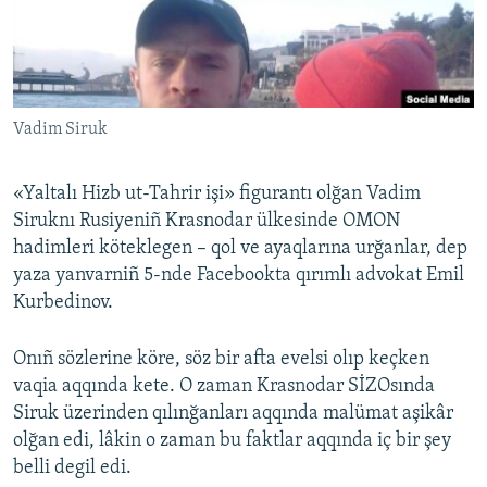
Русский
Українською
Vadim Siruk
QOŞULIÑIZ!
«Yaltalı Hizb ut-Tahrir işi» figurantı olğan Vadim
Siruknı Rusiyeniñ Krasnodar ülkesinde OMON
RFE/RS bütün saytları
hadimleri köteklegen – qol ve ayaqlarına urğanlar, dep
yaza yanvarniñ 5-nde Facebookta qırımlı advokat Emil
Kurbedinov.
Onıñ sözlerine köre, söz bir afta evelsi olıp keçken
vaqia aqqında kete. O zaman Krasnodar SİZOsında
Siruk üzerinden qılınğanları aqqında malümat aşikâr
olğan edi, lâkin o zaman bu faktlar aqqında iç bir şey
belli degil edi.