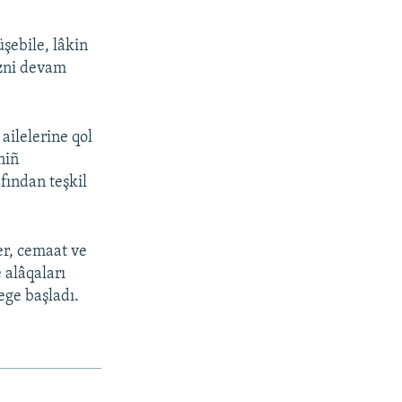
üşebile, lâkin
izni devam
ailelerine qol
niñ
fından teşkil
er, cemaat ve
e alâqaları
ege başladı.