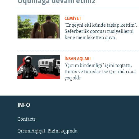
Oqumağa devam etiñiz
CEMİYET
"Er şeyni eki künde taşlap kettim".
Seferberlik qorqusı rusiyelilerni
kene memleketten quva
İNSAN AQLARI
"Qırım birdemligi" işini toqtattı,
tintüv ve tutuvlar ise Qırımda daa
çoq oldı
Русский
INFO
Українською
Contacts
QOŞULIÑIZ!
Qırım.Aqiqat. Bizim aqqında