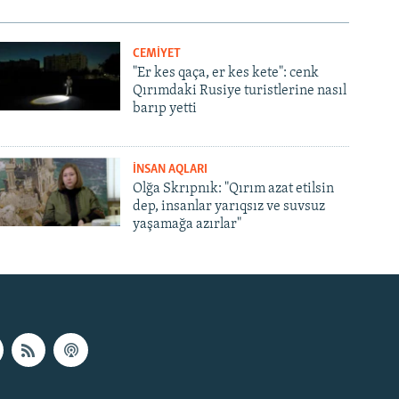
CEMİYET
"Er kes qaça, er kes kete": cenk
Qırımdaki Rusiye turistlerine nasıl
barıp yetti
İNSAN AQLARI
Olğa Skrıpnık: "Qırım azat etilsin
dep, insanlar yarıqsız ve suvsuz
yaşamağa azırlar"