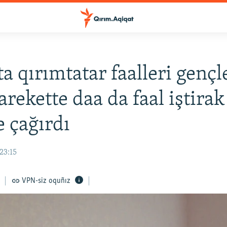
a qırımtatar faalleri gençl
arekette daa da faal iştirak
 çağırdı
23:15
VPN-siz oquñız