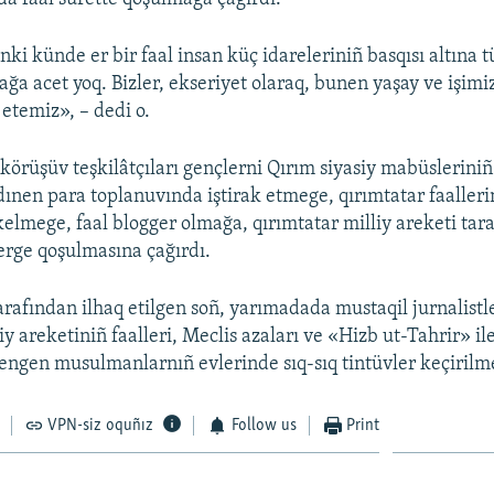
ki künde er bir faal insan küç idareleriniñ basqısı altına t
a acet yoq. Bizler, ekseriyet olaraq, bunen yaşay ve işim
etemiz», – dedi o.
örüşüv teşkilâtçıları gençlerni Qırım siyasiy mabüsleriniñ 
nen para toplanuvında iştirak etmege, qırımtatar faalleri
lmege, faal blogger olmağa, qırımtatar milliy areketi tara
lerge qoşulmasına çağırdı.
arafından ilhaq etilgen soñ, yarımadada mustaqil jurnalistl
iy areketiniñ faalleri, Meclis azaları ve «Hizb ut-Tahrir» il
engen musulmanlarnıñ evlerinde sıq-sıq tintüvler keçirilm
VPN-siz oquñız
Follow us
Print