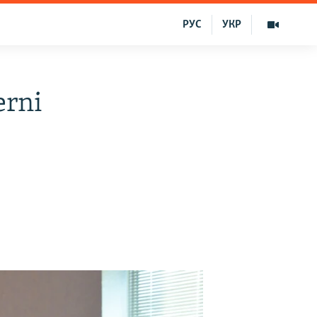
РУС
УКР
erni