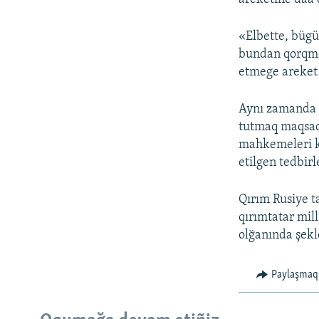
«Elbette, bügün
bundan qorqmağ
etmege areket 
Aynı zamanda k
tutmaq maqsadı
mahkemeleri ke
etilgen tedbir
Qırım Rusiye t
qırımtatar mill
olğanında şekl
Paylaşmaq