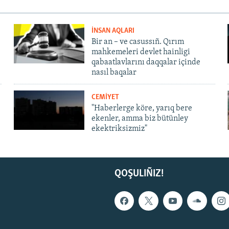
İNSAN AQLARI
Bir an – ve casussıñ. Qırım
mahkemeleri devlet hainligi
qabaatlavlarını daqqalar içinde
nasıl baqalar
CEMİYET
"Haberlerge köre, yarıq bere
ekenler, amma biz bütünley
ekektriksizmiz"
QOŞULIÑIZ!