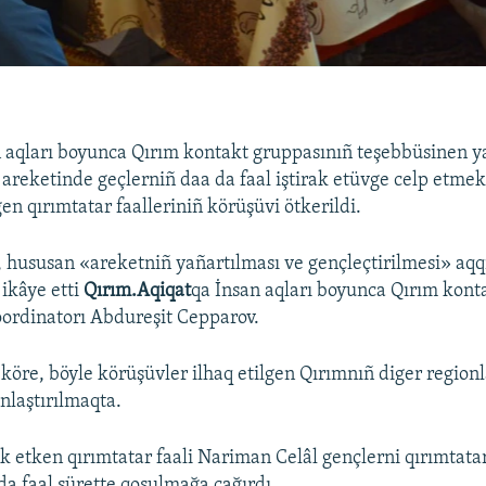
 aqları boyunca Qırım kontakt gruppasınıñ teşebbüsinen 
y areketinde geçlerniñ daa da faal iştirak etüvge celp etme
en qırımtatar faalleriniñ körüşüvi ötkerildi.
 hususan «areketniñ yañartılması ve gençleçtirilmesi» aq
 ikâye etti
Qırım.Aqiqat
qa İnsan aqları boyunca Qırım kont
ordinatorı Abdureşit Cepparov.
 köre, böyle körüşüvler ilhaq etilgen Qırımnıñ diger region
nlaştırılmaqta.
ak etken qırımtatar faali Nariman Celâl gençlerni qırımtatar
da faal sürette qoşulmağa çağırdı.