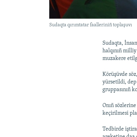
Sudaqta qırımtatar faalleriniñ toplaşuvı
Sudaqta, İnsan
halqınıñ milli
muzakere etilg
Körüşüvde söz,
yürsetildi, dep
gruppasınıñ ko
Onıñ sözlerine
keçirilmesi pla
Tedbirde iştir
areketine daa 