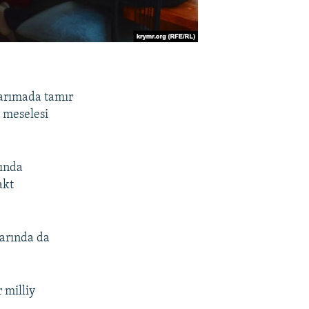
yarımada tamır
k meselesi
qında
akt
larında da
 milliy