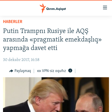
Link
açıqlığı
Esas
HABERLER
mündericege
HABERLER
Putin Trampnı Rusiye ile AQŞ
qaytmaq
SİYASET
Baş
arasında «pragmatik emekdaşlıq»
İQTİSADİYAT
navigatsiyağa
yapmağa davet etti
qaytmaq
CEMİYET
Qıdıruvğa
30 dekabr 2017, 16:58
MEDENİYET
qaytmaq
Paylaşmaq
VPN-siz oquñız
İNSAN AQLARI
VİDEO
SÜRET
BLOGLAR
FİKİR