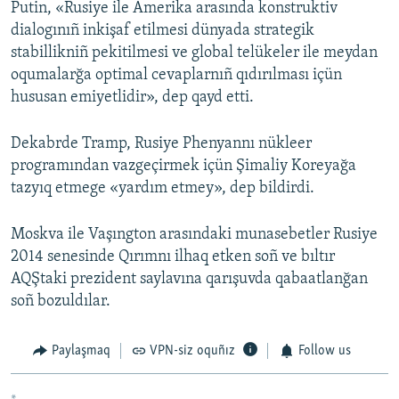
Putin, «Rusiye ile Amerika arasında konstruktiv
dialogınıñ inkişaf etilmesi dünyada strategik
stabillikniñ pekitilmesi ve global telükeler ile meydan
oqumalarğa optimal cevaplarnıñ qıdırılması içün
hususan emiyetlidir», dep qayd etti.
Dekabrde Tramp, Rusiye Phenyannı nükleer
programından vazgeçirmek içün Şimaliy Koreyağa
tazyıq etmege «yardım etmey», dep bildirdi.
Moskva ile Vaşıngton arasındaki munasebetler Rusiye
2014 senesinde Qırımnı ilhaq etken soñ ve bıltır
AQŞtaki prezident saylavına qarışuvda qabaatlanğan
soñ bozuldılar.
Paylaşmaq
VPN-siz oquñız
Follow us