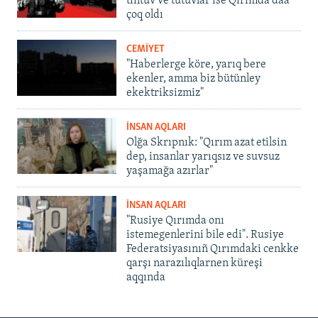
tintüv ve tutuvlar ise Qırımda daa
çoq oldı
CEMİYET
"Haberlerge köre, yarıq bere
ekenler, amma biz bütünley
ekektriksizmiz"
İNSAN AQLARI
Olğa Skrıpnık: "Qırım azat etilsin
dep, insanlar yarıqsız ve suvsuz
yaşamağa azırlar"
İNSAN AQLARI
"Rusiye Qırımda onı
istemegenlerini bile edi". Rusiye
Federatsiyasınıñ Qırımdaki cenkke
qarşı narazılıqlarnen küreşi
aqqında