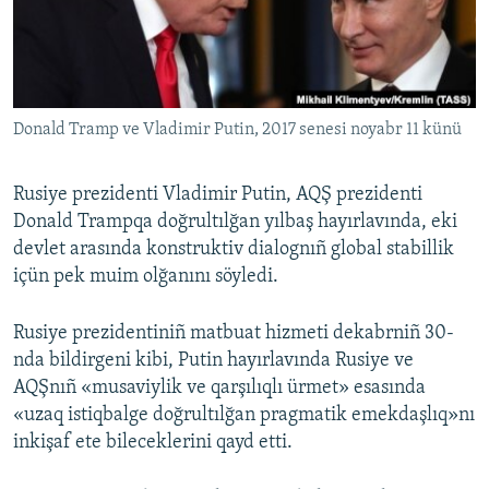
Русский
Українською
Donald Tramp ve Vladimir Putin, 2017 senesi noyabr 11 künü
QOŞULIÑIZ!
Rusiye prezidenti Vladimir Putin, AQŞ prezidenti
Donald Trampqa doğrultılğan yılbaş hayırlavında, eki
RFE/RS bütün saytları
devlet arasında konstruktiv dialognıñ global stabillik
içün pek muim olğanını söyledi.
Rusiye prezidentiniñ matbuat hizmeti dekabrniñ 30-
nda bildirgeni kibi, Putin hayırlavında Rusiye ve
AQŞnıñ «musaviylik ve qarşılıqlı ürmet» esasında
«uzaq istiqbalge doğrultılğan pragmatik emekdaşlıq»nı
inkişaf ete bileceklerini qayd etti.