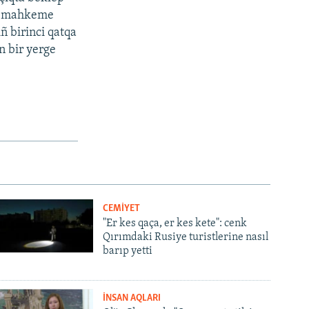
nı mahkeme
 birinci qatqa
n bir yerge
CEMİYET
"Er kes qaça, er kes kete": cenk
Qırımdaki Rusiye turistlerine nasıl
barıp yetti
İNSAN AQLARI