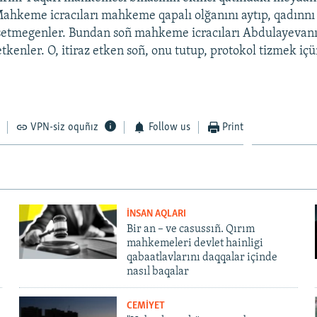
Mahkeme icracıları mahkeme qapalı olğanını aytıp, qadın
setmegenler. Bundan soñ mahkeme icracıları Abdulayevanıñ
tkenler. O, itiraz etken soñ, onu tutup, protokol tizmek içü
VPN-siz oquñız
Follow us
Print
İNSAN AQLARI
Bir an – ve casussıñ. Qırım
mahkemeleri devlet hainligi
qabaatlavlarını daqqalar içinde
nasıl baqalar
CEMİYET