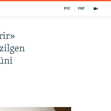
РУС
УКР
rir»
zilgen
nüni