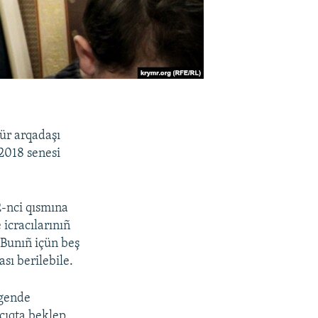
ür arqadaşı
2018 senesi
-nci qısmına
icracılarınıñ
Bunıñ içün beş
sı berilebile.
lgende
çıqta beklep