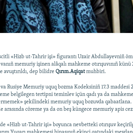
itli «Hizb ut-Tahrir işi» figurantı Uzair Abdullayevniñ öm
evanıñ memuriy işinen alâqalı mahkeme otırışuvınıñ künü 
 avuştırıldı, dep bilidre
Qırım.Aqiqat
muhbiri.
eva Rusiye Memuriy uquq bozma Kodeksiniñ 17.3 maddesi 2
e belgilegen tertipni teminlev içün qadı ya da mahkeme 
ermemek» şekilindeki memuriy uquq bozuvda qabaatlana. 
ble arasında cöreme ya da on beş küngece memuriy apis ceza
e «Hizb ut-Tahrir işi» boyunca nevbetteki otırışuv keçiri
ırım Yuqarı mahkemesi binasınıñ ekinci qatındaki meydan