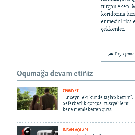
turğan eken. 
koridorına kir
enmesini rica e
çekkenler.
Paylaşmaq
Oqumağa devam etiñiz
CEMİYET
"Er şeyni eki künde taşlap kettim".
Seferberlik qorqusı rusiyelilerni
kene memleketten quva
İNSAN AQLARI