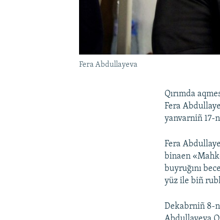
Fera Abdullayeva
Qırımda aqmesc
Fera Abdullay
yanvarniñ 17-ne
Fera Abdullay
binaen «Mahkem
buyruğını bec
yüz ile biñ ru
Dekabrniñ 8-nd
Abdullayeva Q