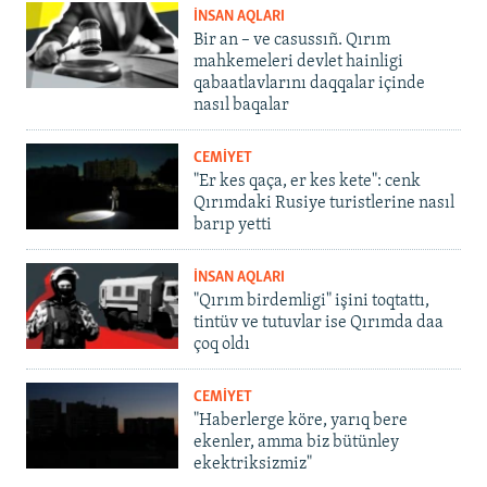
İNSAN AQLARI
Bir an – ve casussıñ. Qırım
mahkemeleri devlet hainligi
qabaatlavlarını daqqalar içinde
nasıl baqalar
CEMİYET
"Er kes qaça, er kes kete": cenk
Qırımdaki Rusiye turistlerine nasıl
barıp yetti
İNSAN AQLARI
"Qırım birdemligi" işini toqtattı,
tintüv ve tutuvlar ise Qırımda daa
çoq oldı
CEMİYET
"Haberlerge köre, yarıq bere
ekenler, amma biz bütünley
ekektriksizmiz"