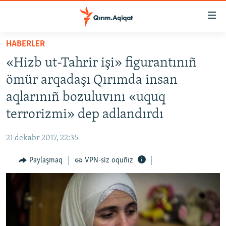
Link
açıqlığı
Esas
HABERLER
mündericege
HABERLER
«Hizb ut-Tahrir işi» figurantınıñ
qaytmaq
SİYASET
Baş
ömür arqadaşı Qırımda insan
İQTİSADİYAT
navigatsiyağa
aqlarınıñ bozuluvını «uquq
qaytmaq
CEMİYET
terrorizmi» dep adlandırdı
Qıdıruvğa
MEDENİYET
qaytmaq
21 dekabr 2017, 22:35
İNSAN AQLARI
Paylaşmaq
VPN-siz oquñız
VİDEO
SÜRET
BLOGLAR
FİKİR