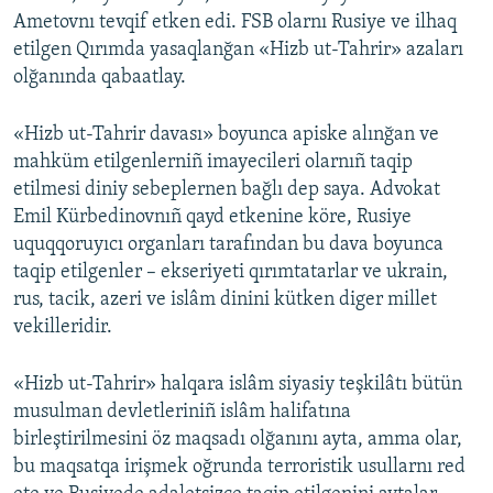
Ametovnı tevqif etken edi. FSB olarnı Rusiye ve ilhaq
etilgen Qırımda yasaqlanğan «Hizb ut-Tahrir» azaları
olğanında qabaatlay.
«Hizb ut-Tahrir davası» boyunca apiske alınğan ve
mahküm etilgenlerniñ imayecileri olarnıñ taqip
etilmesi diniy sebeplernen bağlı dep saya. Advokat
Emil Kürbedinovnıñ qayd etkenine köre, Rusiye
uquqqoruyıcı organları tarafından bu dava boyunca
taqip etilgenler – ekseriyeti qırımtatarlar ve ukrain,
rus, tacik, azeri ve islâm dinini kütken diger millet
vekilleridir.
«Hizb ut-Tahrir» halqara islâm siyasiy teşkilâtı bütün
musulman devletleriniñ islâm halifatına
birleştirilmesini öz maqsadı olğanını ayta, amma olar,
bu maqsatqa irişmek oğrunda terroristik usullarnı red