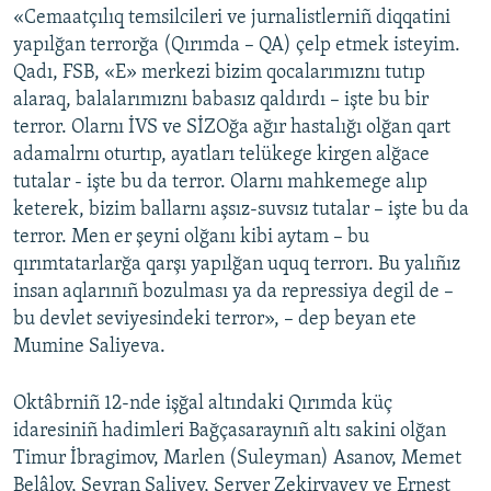
«Cemaatçılıq temsilcileri ve jurnalistlerniñ diqqatini
yapılğan terrorğa (Qırımda – QA) çelp etmek isteyim.
Qadı, FSB, «E» merkezi bizim qocalarımıznı tutıp
alaraq, balalarımıznı babasız qaldırdı – işte bu bir
terror. Olarnı İVS ve SİZOğa ağır hastalığı olğan qart
adamalrnı oturtıp, ayatları telükege kirgen alğace
tutalar - işte bu da terror. Olarnı mahkemege alıp
keterek, bizim ballarnı aşsız-suvsız tutalar – işte bu da
terror. Men er şeyni olğanı kibi aytam – bu
qırımtatarlarğa qarşı yapılğan uquq terrorı. Bu yalıñız
insan aqlarınıñ bozulması ya da repressiya degil de –
bu devlet seviyesindeki terror», – dep beyan ete
Mumine Saliyeva.
Oktâbrniñ 12-nde işğal altındaki Qırımda küç
idaresiniñ hadimleri Bağçasaraynıñ altı sakini olğan
Timur İbragimov, Marlen (Suleyman) Asanov, Memet
Belâlov, Seyran Saliyev, Server Zekiryayev ve Ernest