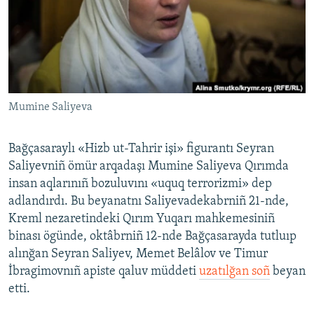
Русский
Українською
QOŞULIÑIZ!
Mumine Saliyeva
Bağçasaraylı «Hizb ut-Tahrir işi» figurantı Seyran
RFE/RS bütün saytları
Saliyevniñ ömür arqadaşı Mumine Saliyeva Qırımda
insan aqlarınıñ bozuluvını «uquq terrorizmi» dep
adlandırdı. Bu beyanatnı Saliyevadekabrniñ 21-nde,
Kreml nezaretindeki Qırım Yuqarı mahkemesiniñ
binası ögünde, oktâbrniñ 12-nde Bağçasarayda tutluıp
alınğan Seyran Saliyev, Memet Belâlov ve Timur
İbragimovnıñ apiste qaluv müddeti
uzatılğan soñ
beyan
etti.