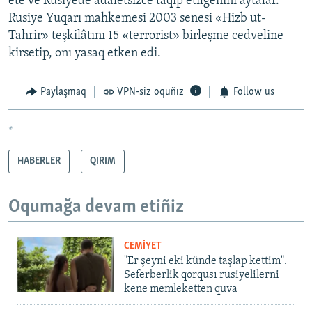
ete ve Rusiyede adaletsizce taqip etilgenini aytalar.
Rusiye Yuqarı mahkemesi 2003 senesi «Hizb ut-
Tahrir» teşkilâtını 15 «terrorist» birleşme cedveline
kirsetip, onı yasaq etken edi.
Paylaşmaq
VPN-siz oquñız
Follow us
*
HABERLER
QIRIM
Oqumağa devam etiñiz
CEMİYET
"Er şeyni eki künde taşlap kettim".
Seferberlik qorqusı rusiyelilerni
kene memleketten quva