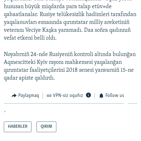
hususan büyük miqdarda para talap etüv»de
qabaatlanalar. Rusiye telükesizlik hadimleri tarafından
yaqalanuvları esnasında qırımtatar milliy areketiniñ
veteranı Veciye Kaşka yaramadı. Daa soñra qadınnıñ
vefat etkeni belli oldı.
Noyabrniñ 24-nde Rusiyeniñ kontroli altında bulunğan
Aqmescitteki Kyiv rayonı mahkemesi yaqalanğan
qırımtatar faaliyetçilerini 2018 senesi yanvarniñ 15-ne
qadar apiste qaldırdı.
Paylaşmaq
VPN-siz oquñız
Follow us
*
HABERLER
QIRIM