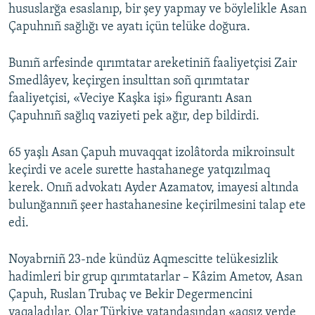
hususlarğa esaslanıp, bir şey yapmay ve böylelikle Asan
Çapuhnıñ sağlığı ve ayatı içün telüke doğura.
Bunıñ arfesinde qırımtatar areketiniñ faaliyetçisi Zair
Smedlâyev, keçirgen insulttan soñ qırımtatar
faaliyetçisi, «Veciye Kaşka işi» figurantı Asan
Çapuhnıñ sağlıq vaziyeti pek ağır, dep bildirdi.
65 yaşlı Asan Çapuh muvaqqat izolâtorda mikroinsult
keçirdi ve acele surette hastahanege yatqızılmaq
kerek. Onıñ advokatı Ayder Azamatov, imayesi altında
bulunğannıñ şeer hastahanesine keçirilmesini talap ete
edi.
Noyabrniñ 23-nde kündüz Aqmescitte telükesizlik
hadimleri bir grup qırımtatarlar – Kâzim Ametov, Asan
Çapuh, Ruslan Trubaç ve Bekir Degermencini
yaqaladılar. Olar Türkiye vatandaşından «aqsız yerde