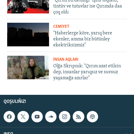
"Qırım birdemligi" işini toqtattı,
tintüv ve tutuvlar ise Qırımda daa
çoq oldı
CEMİYET
"Haberlerge köre, yarıq bere
ekenler, amma biz bütünley
ekektriksizmiz"
İNSAN AQLARI
Olğa Skrıpnık: "Qırım azat etilsin
dep, insanlar yarıqsız ve suvsuz
yaşamağa azırlar"
QOŞULIÑIZ!