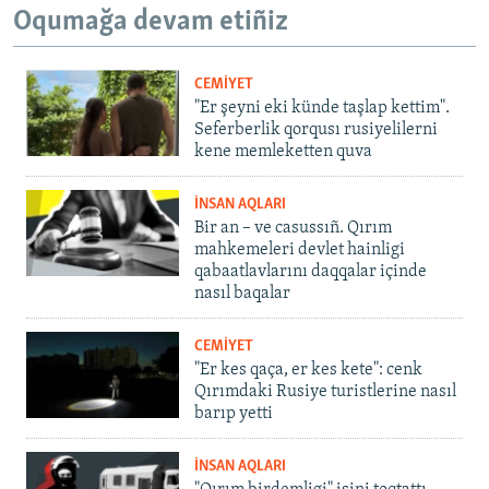
Oqumağa devam etiñiz
CEMİYET
"Er şeyni eki künde taşlap kettim".
Seferberlik qorqusı rusiyelilerni
kene memleketten quva
İNSAN AQLARI
Bir an – ve casussıñ. Qırım
mahkemeleri devlet hainligi
qabaatlavlarını daqqalar içinde
nasıl baqalar
CEMİYET
"Er kes qaça, er kes kete": cenk
Qırımdaki Rusiye turistlerine nasıl
barıp yetti
İNSAN AQLARI