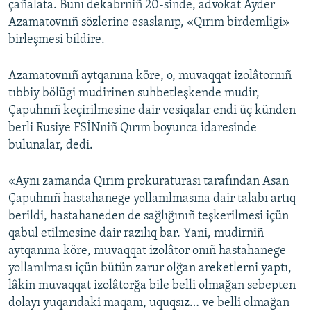
çañalata. Bunı dekabrniñ 20-sinde, advokat Ayder
Azamatovnıñ sözlerine esaslanıp, «Qırım birdemligi»
Русский
birleşmesi bildire.
Українською
Azamatovnıñ aytqanına köre, o, muvaqqat izolâtornıñ
QOŞULIÑIZ!
tıbbiy bölügi mudirinen suhbetleşkende mudir,
Çapuhnıñ keçirilmesine dair vesiqalar endi üç künden
berli Rusiye FSİNniñ Qırım boyunca idaresinde
bulunalar, dedi.
RFE/RS bütün saytları
«Aynı zamanda Qırım prokuraturası tarafından Asan
Çapuhnıñ hastahanege yollanılmasına dair talabı artıq
berildi, hastahaneden de sağlığınıñ teşkerilmesi içün
qabul etilmesine dair razılıq bar. Yani, mudirniñ
aytqanına köre, muvaqqat izolâtor onıñ hastahanege
yollanılması içün bütün zarur olğan areketlerni yaptı,
lâkin muvaqqat izolâtorğa bile belli olmağan sebepten
dolayı yuqarıdaki maqam, uquqsız… ve belli olmağan