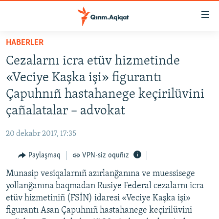
Link
açıqlığı
Esas
HABERLER
mündericege
HABERLER
Cezalarnı icra etüv hizmetinde
qaytmaq
SİYASET
Baş
«Veciye Kaşka işi» figurantı
İQTİSADİYAT
navigatsiyağa
Çapuhnıñ hastahanege keçirilüvini
qaytmaq
CEMİYET
çañalatalar – advokat
Qıdıruvğa
MEDENİYET
qaytmaq
20 dekabr 2017, 17:35
İNSAN AQLARI
Paylaşmaq
VPN-siz oquñız
VİDEO
Munasip vesiqalarnıñ azırlanğanına ve muessisege
SÜRET
yollanğanına baqmadan Rusiye Federal cezalarnı icra
BLOGLAR
etüv hizmetiniñ (FSİN) idaresi «Veciye Kaşka işi»
figurantı Asan Çapuhnıñ hastahanege keçirilüvini
FİKİR