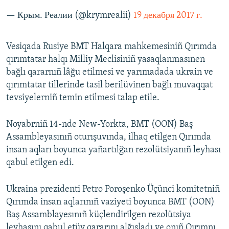
— Крым. Реалии (@krymrealii)
19 декабря 2017 г.
Vesiqada Rusiye BMT Halqara mahkemesiniñ Qırımda
qırımtatar halqı Milliy Meclisiniñ yasaqlanmasınen
bağlı qararnıñ lâğu etilmesi ve yarımadada ukrain ve
qırımtatar tillerinde tasil berilüvinen bağlı muvaqqat
tevsiyelerniñ temin etilmesi talap etile.
Noyabrniñ 14-nde New-Yorkta, BMT (OON) Baş
Assambleyasınıñ oturışuvında, ilhaq etilgen Qırımda
insan aqları boyunca yañartılğan rezolütsiyanıñ leyhası
qabul etilgen edi.
Ukraina prezidenti Petro Poroşenko Üçünci komitetniñ
Qırımda insan aqlarınıñ vaziyeti boyunca BMT (OON)
Baş Assamblayesınıñ küçlendirilgen rezolütsiya
leyhasını qabul etüv qararını alğışladı ve onıñ Qırımnı