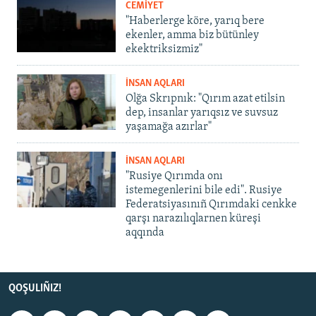
CEMİYET
"Haberlerge köre, yarıq bere
ekenler, amma biz bütünley
ekektriksizmiz"
İNSAN AQLARI
Olğa Skrıpnık: "Qırım azat etilsin
dep, insanlar yarıqsız ve suvsuz
yaşamağa azırlar"
İNSAN AQLARI
"Rusiye Qırımda onı
istemegenlerini bile edi". Rusiye
Federatsiyasınıñ Qırımdaki cenkke
qarşı narazılıqlarnen küreşi
aqqında
QOŞULIÑIZ!