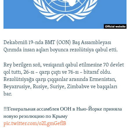
Русский
Українською
QOŞULIÑIZ!
Dekabrniñ 19-nda BMT (OON) Baş Assambleyası
Qırımda insan aqları boyunca rezolütsiya qabul etti.
RFE/RS bütün saytları
Rey berilgen soñ, vesiqanıñ qabul etilmesine 70 devlet
qol tuttı, 26-sı – qarşı çıqtı ve 76-sı – bitaraf oldu.
Rezolütsiyağa qarşı çıqqanlar arasında Ermenistan,
Beyazrusiye, Rusiye, Suriye, Zimbabve ve başqaları
bar.
!!!Генеральная ассамблея ООН в Нью-Йорке приняла
новую резолюцию по Крыму
pic.twitter.com/o2LgmGeflB