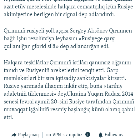
azat etüv meselesinde halqara cemaatçılıq içün Rusiye
akimiyetine berilgen bir signal dep adlandırdı.
Qırımnıñ rusiyeli yolbaşçısı Sergey Aksönov Qırımnen
bağlı işbu rezolütsiya leyhasını «Rusiyege qarşı
qullanılğan gibrid silâ» dep adlandırğan edi.
Halqara teşkilâtlar Qırımnıñ istilâsı qanunsız olğanını
tanıdı ve Rusiyeniñ areketlerini tenqit etti. Ğarp
memleketleri bir sıra iqtisadiy sanktsiyalar kirsetti.
Rusiye yarımada ilhaqını inkâr etip, buña «tarihiy
adaletniñ tiklenmesi» dey.Ukraina Yuqarı Radası 2014
senesi fevral ayınıñ 20-sini Rusiye tarafından Qırımnıñ
muvaqqat işğaliniñ resmiy başlanğıç künü olaraq qabul
etti.
Paylaşmaq
VPN-siz oquñız
Follow us