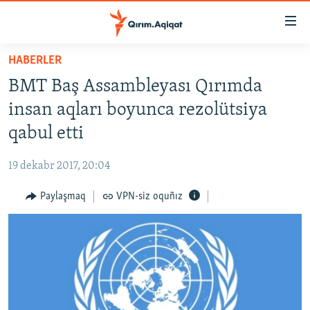
Link
açıqlığı
Esas
HABERLER
mündericege
HABERLER
BMT Baş Assambleyası Qırımda
qaytmaq
SİYASET
Baş
insan aqları boyunca rezolütsiya
İQTİSADİYAT
navigatsiyağa
qabul etti
qaytmaq
CEMİYET
Qıdıruvğa
19 dekabr 2017, 20:04
MEDENİYET
qaytmaq
Paylaşmaq
VPN-siz oquñız
İNSAN AQLARI
VİDEO
SÜRET
BLOGLAR
FİKİR