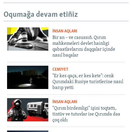
Oqumağa devam etiñiz
İNSAN AQLARI
Bir an – ve casussıñ. Qırım
mahkemeleri devlet hainligi
qabaatlavlarını daqqalar içinde
nasıl baqalar
CEMİYET
"Er kes qaça, er kes kete": cenk
Qırımdaki Rusiye turistlerine nasıl
barıp yetti
İNSAN AQLARI
"Qırım birdemligi" işini toqtattı,
tintüv ve tutuvlar ise Qırımda daa
çoq oldı