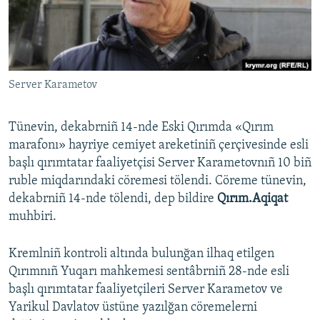
Русский
Українською
Server Karametov
QOŞULIÑIZ!
Tünevin, dekabrniñ 14-nde Eski Qırımda «Qırım
marafonı» hayriye cemiyet areketiniñ çerçivesinde esli
RFE/RS bütün saytları
başlı qırımtatar faaliyetçisi Server Karametovnıñ 10 biñ
ruble miqdarındaki cöremesi tölendi. Cöreme tünevin,
dekabrniñ 14-nde tölendi, dep bildire
Qırım.Aqiqat
muhbiri.
Kremlniñ kontroli altında bulunğan ilhaq etilgen
Qırımnıñ Yuqarı mahkemesi sentâbrniñ 28-nde esli
başlı qırımtatar faaliyetçileri Server Karametov ve
Yarikul Davlatov üstüne yazılğan cöremelerni