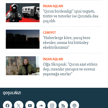
İNSAN AQLARI
"Qırım birdemligi" işini toqtattı,
tintüv ve tutuvlar ise Qırımda daa
çoq oldı
CEMİYET
"Haberlerge köre, yarıq bere
ekenler, amma biz bütünley
ekektriksizmiz"
İNSAN AQLARI
Olğa Skrıpnık: "Qırım azat etilsin
dep, insanlar yarıqsız ve suvsuz
yaşamağa azırlar"
QOŞULIÑIZ!