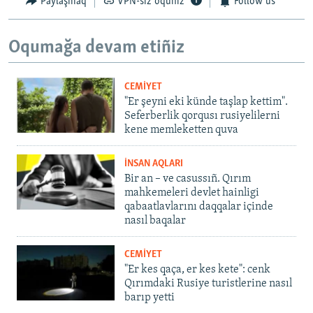
Paylaşmaq
VPN-siz oquñız
Follow us
Oqumağa devam etiñiz
CEMİYET
"Er şeyni eki künde taşlap kettim".
Seferberlik qorqusı rusiyelilerni
kene memleketten quva
İNSAN AQLARI
Bir an – ve casussıñ. Qırım
mahkemeleri devlet hainligi
qabaatlavlarını daqqalar içinde
nasıl baqalar
CEMİYET
"Er kes qaça, er kes kete": cenk
Qırımdaki Rusiye turistlerine nasıl
barıp yetti