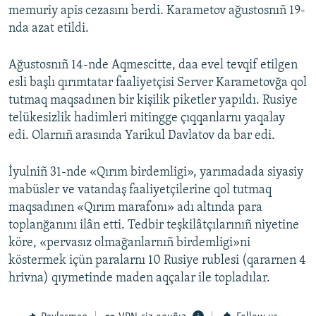
memuriy apis cezasını berdi. Karametov ağustosnıñ 19-
nda azat etildi.
Ağustosnıñ 14-nde Aqmescitte, daa evel tevqif etilgen
esli başlı qırımtatar faaliyetçisi Server Karametovğa qol
tutmaq maqsadınen bir kişilik piketler yapıldı. Rusiye
telükesizlik hadimleri mitingge çıqqanlarnı yaqalay
edi. Olarnıñ arasında Yarikul Davlatov da bar edi.
İyulniñ 31-nde «Qırım birdemligi», yarımadada siyasiy
mabüsler ve vatandaş faaliyetçilerine qol tutmaq
maqsadınen «Qırım marafonı» adı altında para
toplanğanını ilân etti. Tedbir teşkilâtçılarınıñ niyetine
köre, «pervasız olmağanlarnıñ birdemligi»ni
köstermek içün paralarnı 10 Rusiye rublesi (qararnen 4
hrivna) qıymetinde maden aqçalar ile topladılar.