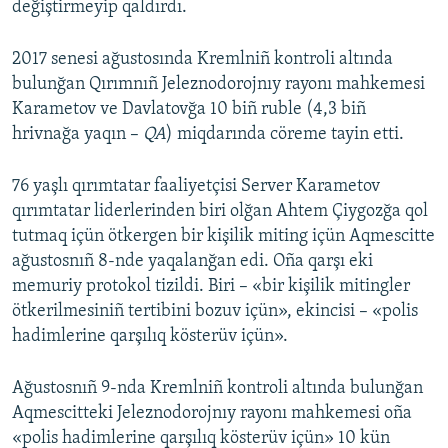
değiştirmeyip qaldırdı.
2017 senesi ağustosında Kremlniñ kontroli altında
bulunğan Qırımnıñ Jeleznodorojnıy rayonı mahkemesi
Karametov ve Davlatovğa 10 biñ ruble (4,3 biñ
hrivnağa yaqın –
QA
) miqdarında cöreme tayin etti.
76 yaşlı qırımtatar faaliyetçisi Server Karametov
qırımtatar liderlerinden biri olğan Ahtem Çiygozğa qol
tutmaq içün ötkergen bir kişilik miting içün Aqmescitte
ağustosnıñ 8-nde yaqalanğan edi. Oña qarşı eki
memuriy protokol tizildi. Biri – «bir kişilik mitingler
ötkerilmesiniñ tertibini bozuv içün», ekincisi – «polis
hadimlerine qarşılıq kösterüv içün».
Ağustosnıñ 9-nda Kremlniñ kontroli altında bulunğan
Aqmescitteki Jeleznodorojnıy rayonı mahkemesi oña
«polis hadimlerine qarşılıq kösterüv içün» 10 kün