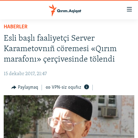
Link
açıqlığı
Esas
HABERLER
mündericege
HABERLER
Esli başlı faaliyetçi Server
qaytmaq
SİYASET
Baş
Karametovnıñ cöremesi «Qırım
İQTİSADİYAT
navigatsiyağa
marafonı» çerçivesinde tölendi
qaytmaq
CEMİYET
Qıdıruvğa
15 dekabr 2017, 21:47
MEDENİYET
qaytmaq
Paylaşmaq
VPN-siz oquñız
İNSAN AQLARI
VİDEO
SÜRET
BLOGLAR
FİKİR