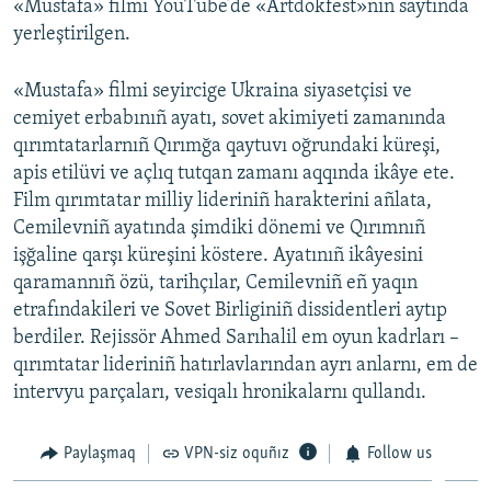
«Mustafa» filmi YouTube’de «Artdokfest»niñ saytında
yerleştirilgen.
«Mustafa» filmi seyircige Ukraina siyasetçisi ve
cemiyet erbabınıñ ayatı, sovet akimiyeti zamanında
qırımtatarlarnıñ Qırımğa qaytuvı oğrundaki küreşi,
apis etilüvi ve açlıq tutqan zamanı aqqında ikâye ete.
Film qırımtatar milliy lideriniñ harakterini añlata,
Cemilevniñ ayatında şimdiki dönemi ve Qırımnıñ
işğaline qarşı küreşini köstere. Ayatınıñ ikâyesini
qaramannıñ özü, tarihçılar, Cemilevniñ eñ yaqın
etrafındakileri ve Sovet Birliginiñ dissidentleri aytıp
berdiler. Rejissör Ahmed Sarıhalil em oyun kadrları –
qırımtatar lideriniñ hatırlavlarından ayrı anlarnı, em de
intervyu parçaları, vesiqalı hronikalarnı qullandı.
Paylaşmaq
VPN-siz oquñız
Follow us