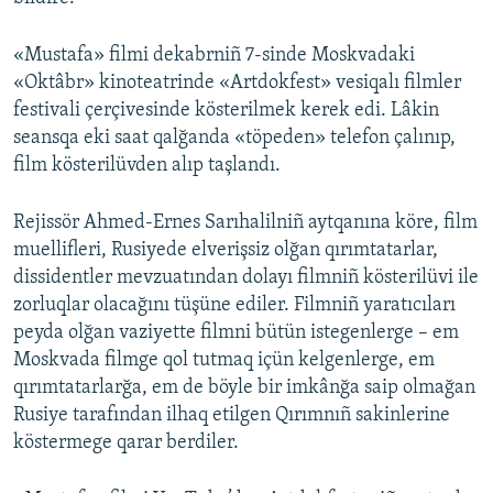
Русский
«Mustafa» filmi dekabrniñ 7-sinde Moskvadaki
Українською
«Oktâbr» kinoteatrinde «Artdokfest» vesiqalı filmler
festivali çerçivesinde kösterilmek kerek edi. Lâkin
seansqa eki saat qalğanda «töpeden» telefon çalınıp,
QOŞULIÑIZ!
film kösterilüvden alıp taşlandı.
Rejissör Ahmed-Ernes Sarıhalilniñ aytqanına köre, film
RFE/RS bütün saytları
muellifleri, Rusiyede elverişsiz olğan qırımtatarlar,
dissidentler mevzuatından dolayı filmniñ kösterilüvi ile
zorluqlar olacağını tüşüne ediler. Filmniñ yaratıcıları
peyda olğan vaziyette filmni bütün istegenlerge – em
Moskvada filmge qol tutmaq içün kelgenlerge, em
qırımtatarlarğa, em de böyle bir imkânğa saip olmağan
Rusiye tarafından ilhaq etilgen Qırımnıñ sakinlerine
köstermege qarar berdiler.