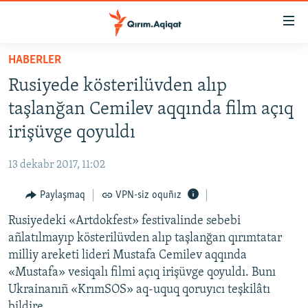
Link
açıqlığı
Esas
HABERLER
mündericege
HABERLER
Rusiyede kösterilüvden alıp
qaytmaq
SİYASET
Baş
taşlanğan Cemilev aqqında film açıq
İQTİSADİYAT
navigatsiyağa
irişüvge qoyuldı
qaytmaq
CEMİYET
Qıdıruvğa
13 dekabr 2017, 11:02
MEDENİYET
qaytmaq
Paylaşmaq
VPN-siz oquñız
İNSAN AQLARI
Rusiyedeki «Artdokfest» festivalinde sebebi
VİDEO
añlatılmayıp kösterilüvden alıp taşlanğan qırımtatar
SÜRET
milliy areketi lideri Mustafa Cemilev aqqında
BLOGLAR
«Mustafa» vesiqalı filmi açıq irişüvge qoyuldı. Bunı
Ukrainanıñ «KrımSOS» aq-uquq qoruyıcı teşkilâtı
FİKİR
bildire.