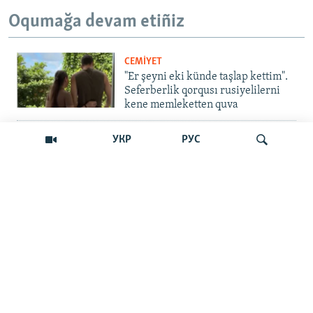
Oqumağa devam etiñiz
CEMİYET
"Er şeyni eki künde taşlap kettim".
Seferberlik qorqusı rusiyelilerni
kene memleketten quva
İNSAN AQLARI
УКР
РУС
Bir an – ve casussıñ. Qırım
mahkemeleri devlet hainligi
qabaatlavlarını daqqalar içinde
nasıl baqalar
Qıdırmaq
CEMİYET
"Er kes qaça, er kes kete": cenk
Qırımdaki Rusiye turistlerine nasıl
barıp yetti
İNSAN AQLARI