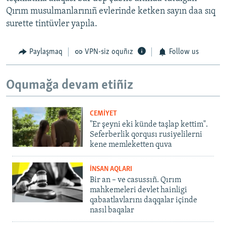
Qırım musulmanlarınıñ evlerinde ketken sayın daa sıq
surette tintüvler yapıla.
Paylaşmaq
VPN-siz oquñız
Follow us
Oqumağa devam etiñiz
CEMİYET
"Er şeyni eki künde taşlap kettim".
Seferberlik qorqusı rusiyelilerni
kene memleketten quva
İNSAN AQLARI
Bir an – ve casussıñ. Qırım
mahkemeleri devlet hainligi
qabaatlavlarını daqqalar içinde
nasıl baqalar