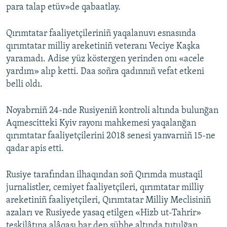
para talap etüv»de qabaatlay.
Qırımtatar faaliyetçileriniñ yaqalanuvı esnasında
qırımtatar milliy areketiniñ veteranı Veciye Kaşka
yaramadı. Adise yüz köstergen yerinden onı «acele
yardım» alıp ketti. Daa soñra qadınnıñ vefat etkeni
belli oldı.
Noyabrniñ 24-nde Rusiyeniñ kontroli altında bulunğan
Aqmescitteki Kyiv rayonı mahkemesi yaqalanğan
qırımtatar faaliyetçilerini 2018 senesi yanvarniñ 15-ne
qadar apis etti.
Rusiye tarafından ilhaqından soñ Qırımda mustaqil
jurnalistler, cemiyet faaliyetçileri, qırımtatar milliy
areketiniñ faaliyetçileri, Qırımtatar Milliy Meclisiniñ
azaları ve Rusiyede yasaq etilgen «Hizb ut-Tahrir»
teşkilâtına alâqası bar dep şübhe altında tutulğan