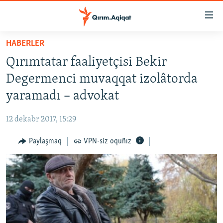
Link
açıqlığı
Esas
HABERLER
mündericege
HABERLER
Qırımtatar faaliyetçisi Bekir
qaytmaq
SİYASET
Baş
Degermenci muvaqqat izolâtorda
İQTİSADİYAT
navigatsiyağa
yaramadı – advokat
qaytmaq
CEMİYET
Qıdıruvğa
12 dekabr 2017, 15:29
MEDENİYET
qaytmaq
Paylaşmaq
VPN-siz oquñız
İNSAN AQLARI
VİDEO
SÜRET
BLOGLAR
FİKİR