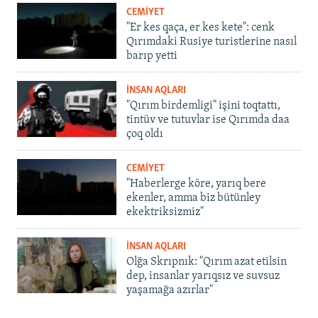
CEMİYET
"Er kes qaça, er kes kete": cenk
Qırımdaki Rusiye turistlerine nasıl
barıp yetti
İNSAN AQLARI
"Qırım birdemligi" işini toqtattı,
tintüv ve tutuvlar ise Qırımda daa
çoq oldı
CEMİYET
"Haberlerge köre, yarıq bere
ekenler, amma biz bütünley
ekektriksizmiz"
İNSAN AQLARI
Olğa Skrıpnık: "Qırım azat etilsin
dep, insanlar yarıqsız ve suvsuz
yaşamağa azırlar"