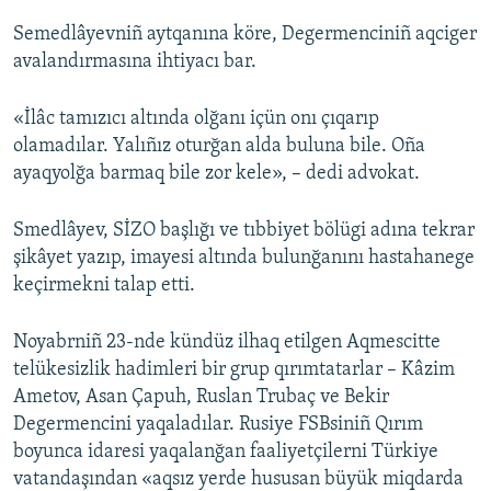
Semedlâyevniñ aytqanına köre, Degermenciniñ aqciger
avalandırmasına ihtiyacı bar.
«İlâc tamızıcı altında olğanı içün onı çıqarıp
olamadılar. Yalıñız oturğan alda buluna bile. Oña
ayaqyolğa barmaq bile zor kele», – dedi advokat.
Smedlâyev, SİZO başlığı ve tıbbiyet bölügi adına tekrar
şikâyet yazıp, imayesi altında bulunğanını hastahanege
keçirmekni talap etti.
Noyabrniñ 23-nde kündüz ilhaq etilgen Aqmescitte
telükesizlik hadimleri bir grup qırımtatarlar – Kâzim
Ametov, Asan Çapuh, Ruslan Trubaç ve Bekir
Degermencini yaqaladılar. Rusiye FSBsiniñ Qırım
boyunca idaresi yaqalanğan faaliyetçilerni Türkiye
vatandaşından «aqsız yerde hususan büyük miqdarda