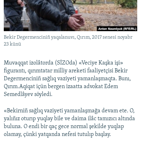
Русский
Українською
Bekir Degermenciniñ yaqalanuvı, Qırım, 2017 senesi noyabr
QOŞULIÑIZ!
23 künü
Muvaqqat izolâtorda (SİZOda) «Veciye Kaşka işi»
RFE/RS bütün saytları
figurantı, qırımtatar milliy areketi faaliyetçisi Bekir
Degermenciniñ sağlıq vaziyeti yamanlaşmaqta. Bunı,
Qırım.Aqiqat içün bergen izaatta advokat Edem
Semedlâyev söyledi.
«Bekirniñ sağlıq vaziyeti yamanlaşmağa devam ete. O,
yalıñız oturıp yuqlay bile ve daima ilâc tamızıcı altında
buluna. O endi bir qaç gece normal şekilde yuqlap
olamay, çünki yatqanda nefesi tutulıp başlay.