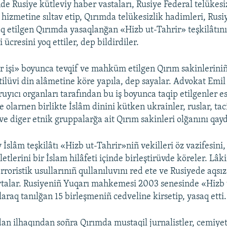
de Rusiye kütleviy haber vastaları, Rusiye Federal telükesi
hizmetine sıltav etip, Qırımda telükesizlik hadimleri, Rusi
aq etilgen Qırımda yasaqlanğan «Hizb ut-Tahrir» teşkilâtın
ücresini yoq ettiler, dep bildirdiler.
r işi» boyunca tevqif ve mahküm etilgen Qırım sakinleriniñ
etilüvi din alâmetine köre yapıla, dep sayalar. Advokat Emi
uyıcı organları tarafından bu iş boyunca taqip etilgenler e
e olarnen birlikte İslâm dinini kütken ukrainler, ruslar, tac
ve diger etnik gruppalarğa ait Qırım sakinleri olğanını qayd
 İslâm teşkilâtı «Hizb ut-Tahrir»niñ vekilleri öz vazifesini
lerini bir İslam hilâfeti içinde birleştirüvde köreler. Lâk
rroristik usullarınıñ qullanıluvını red ete ve Rusiyede aqsı
aytalar. Rusiyeniñ Yuqarı mahkemesi 2003 senesinde «Hizb 
laraq tanılğan 15 birleşmeniñ cedveline kirsetip, yasaq etti.
an ilhaqından soñra Qırımda mustaqil jurnalistler, cemiyet 