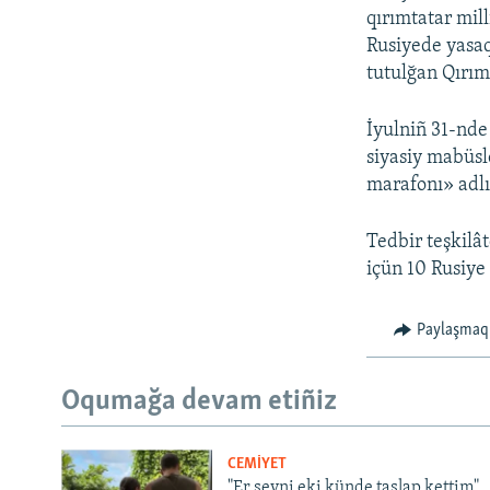
qırımtatar mill
Rusiyede yasaq
tutulğan Qırım
İyulniñ 31-nde
siyasiy mabüsl
marafonı» adlı 
Tedbir teşkilâ
içün 10 Rusiye
Paylaşmaq
Oqumağa devam etiñiz
CEMİYET
"Er şeyni eki künde taşlap kettim".