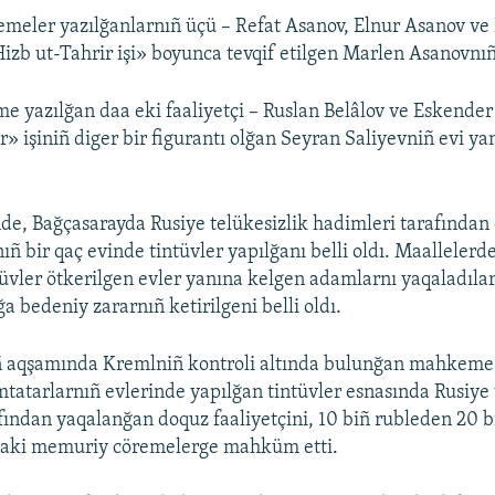
emeler yazılğanlarnıñ üçü – Refat Asanov, Elnur Asanov ve
izb ut-Tahrir işi» boyunca tevqif etilgen Marlen Asanovnıñ 
me yazılğan daa eki faaliyetçi – Ruslan Belâlov ve Eskend
r» işiniñ diger bir figurantı olğan Seyran Saliyevniñ evi y
de, Bağçasarayda Rusiye telükesizlik hadimleri tarafından 
ñ bir qaç evinde tintüvler yapılğanı belli oldı. Maallelerde
tüvler ötkerilgen evler yanına kelgen adamlarnı yaqaladıla
a bedeniy zararnıñ ketirilgeni belli oldı.
ñ aqşamında Kremlniñ kontroli altında bulunğan mahkeme,
mtatarlarnıñ evlerinde yapılğan tintüvler esnasında Rusiye 
fından yaqalanğan doquz faaliyetçini, 10 biñ rubleden 20 b
aki memuriy cöremelerge mahküm etti.