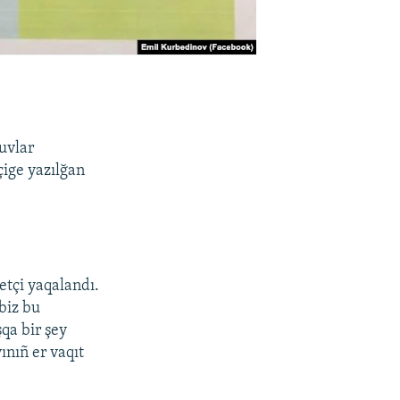
e
uvlar
çige yazılğan
etçi yaqalandı.
biz bu
qa bir şey
nıñ er vaqıt