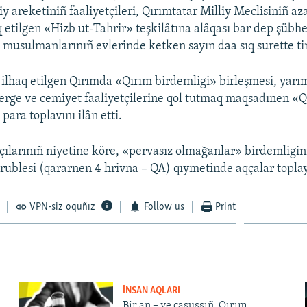
iy areketiniñ faaliyetçileri, Qırımtatar Milliy Meclisiniñ az
 etilgen «Hizb ut-Tahrir» teşkilâtına alâqası bar dep şübhe
 musulmanlarınıñ evlerinde ketken sayın daa sıq surette ti
 ilhaq etilgen Qırımda «Qırım birdemligi» birleşmesi, yar
erge ve cemiyet faaliyetçilerine qol tutmaq maqsadınen «
para toplavını ilân etti.
tçılarınıñ niyetine köre, «pervasız olmağanlar» birdemligi
 rublesi (qararnen 4 hrivna – QA) qıymetinde aqçalar toplay
VPN-siz oquñız
Follow us
Print
İNSAN AQLARI
Bir an – ve casussıñ. Qırım