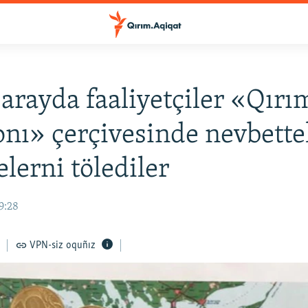
arayda faaliyetçiler «Qırı
nı» çerçivesinde nevbette
lerni tölediler
19:28
VPN-siz oquñız