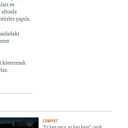
aları ve
 altında
ntüvler yapıla.
ımadadaki
Qırım
ni köstermek
lar.
CEMİYET
"Er kes qaça, er kes kete": cenk