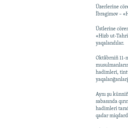
Üzerlerine cör
İbragimov – «H
Üstlerine cöre
«Hizb ut-Tahri
yaqalandılar.
Oktâbrniñ 11-n
musulmanlarını
hadimleri, tin
yaqalanğanlarğ
Aynı şu künni
sabasında qırı
hadimleri tara
qadar miqdard