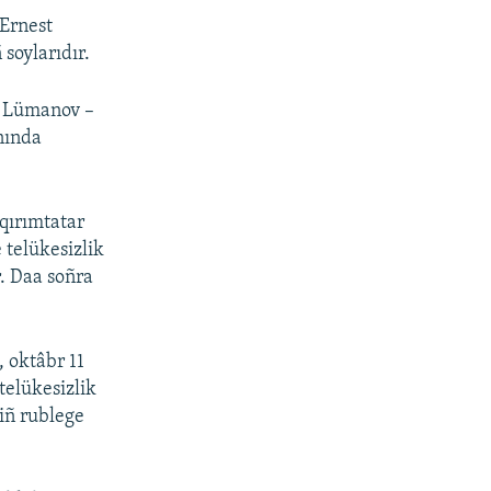
 Ernest
soylarıdır.
er Lümanov –
anında
qırımtatar
 telükesizlik
r. Daa soñra
 oktâbr 11
telükesizlik
iñ rublege