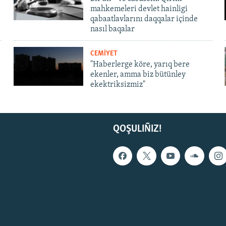
mahkemeleri devlet hainligi
qabaatlavlarını daqqalar içinde
nasıl baqalar
CEMİYET
"Haberlerge köre, yarıq bere
ekenler, amma biz bütünley
ekektriksizmiz"
QOŞULIÑIZ!