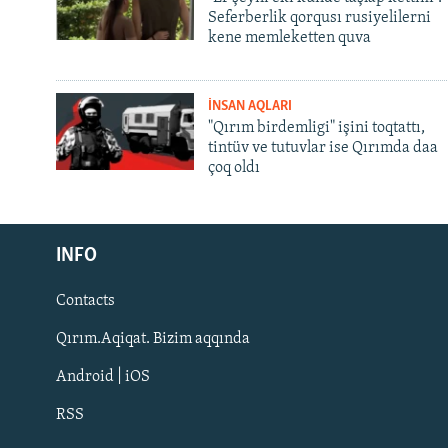
Seferberlik qorqusı rusiyelilerni
kene memleketten quva
İNSAN AQLARI
"Qırım birdemligi" işini toqtattı,
tintüv ve tutuvlar ise Qırımda daa
çoq oldı
Русский
INFO
Українською
Contacts
QOŞULIÑIZ!
Qırım.Aqiqat. Bizim aqqında
Android | iOS
RSS
RFE/RS bütün saytları