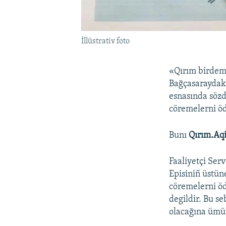
İllüstrativ foto
«Qırım birdeml
Bağçasaraydaki
esnasında sözd
cöremelerni öd
Bunı
Qırım.Aq
Faaliyetçi Ser
Episiniñ üstün
cöremelerni öd
degildir. Bu s
olacağına ümüt