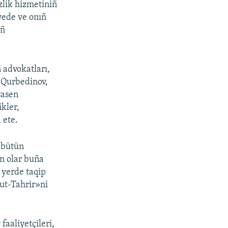
zlik hizmetiniñ
yede ve onıñ
ıñ
 advokatları,
l Qurbedinov,
sasen
ikler,
 ete.
, bütün
in olar buña
z yerde taqip
ut-Tahrir»ni
faaliyetçileri,