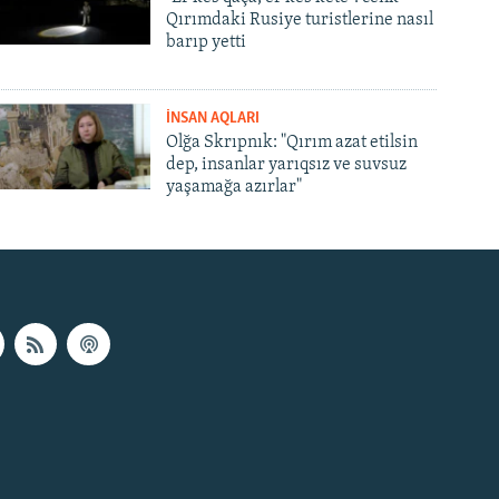
Qırımdaki Rusiye turistlerine nasıl
barıp yetti
İNSAN AQLARI
Olğa Skrıpnık: "Qırım azat etilsin
dep, insanlar yarıqsız ve suvsuz
yaşamağa azırlar"