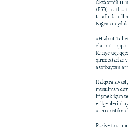
Oktâbrniñ 11-n
(FSB) matbuat 
tarafından ilh
Bağçasaraydaki 
«Hizb ut-Tahri
olarnıñ taqip 
Rusiye uquqqor
qırımtatarlar v
azerbaycanlar 
Halqara siyasiy
musulman devlet
irişmek içün te
etilgenlerini 
«terroristik» o
Rusiye tarafınd