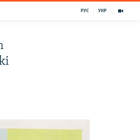
РУС
УКР
m
ki