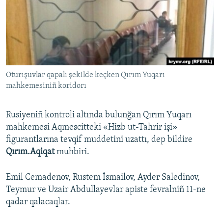
Русский
Українською
QOŞULIÑIZ!
Oturışuvlar qapalı şekilde keçken Qırım Yuqarı
mahkemesiniñ koridorı
RFE/RS bütün saytları
Rusiyeniñ kontroli altında bulunğan Qırım Yuqarı
mahkemesi Aqmescitteki «Hizb ut-Tahrir işi»
figurantlarına tevqif muddetini uzattı, dep bildire
Qırım.Aqiqat
muhbiri.
Emil Cemadenov, Rustem İsmailov, Ayder Saledinov,
Teymur ve Uzair Abdullayevlar apiste fevralniñ 11-ne
qadar qalacaqlar.