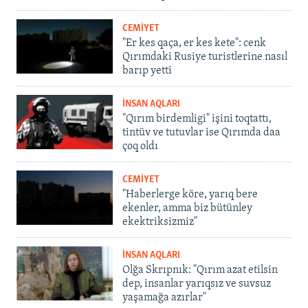
CEMİYET
"Er kes qaça, er kes kete": cenk
Qırımdaki Rusiye turistlerine nasıl
barıp yetti
İNSAN AQLARI
"Qırım birdemligi" işini toqtattı,
tintüv ve tutuvlar ise Qırımda daa
çoq oldı
CEMİYET
"Haberlerge köre, yarıq bere
ekenler, amma biz bütünley
ekektriksizmiz"
İNSAN AQLARI
Olğa Skrıpnık: "Qırım azat etilsin
dep, insanlar yarıqsız ve suvsuz
yaşamağa azırlar"