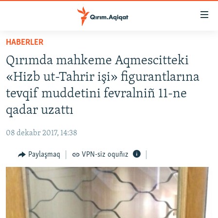
Link
açıqlığı
Esas
HABERLER
mündericege
HABERLER
Qırımda mahkeme Aqmescitteki
qaytmaq
SİYASET
Baş
«Hizb ut-Tahrir işi» figurantlarına
İQTİSADİYAT
navigatsiyağa
tevqif muddetini fevralniñ 11-ne
qaytmaq
CEMİYET
qadar uzattı
Qıdıruvğa
MEDENİYET
qaytmaq
08 dekabr 2017, 14:38
İNSAN AQLARI
Paylaşmaq
VPN-siz oquñız
VİDEO
SÜRET
BLOGLAR
FİKİR