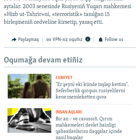
aytalar. 2003 senesinde Rusiyeniñ Yuqarı mahkemesi
«Hizb ut-Tahrir»ni, «terroristik» tanılğan 15
birleşmeniñ cedveline kirsetip, yasaq etti.
Paylaşmaq
VPN-siz oquñız
Follow us
Oqumağa devam etiñiz
CEMİYET
"Er şeyni eki künde taşlap kettim".
Seferberlik qorqusı rusiyelilerni
kene memleketten quva
İNSAN AQLARI
Bir an – ve casussıñ. Qırım
mahkemeleri devlet hainligi
qabaatlavlarını daqqalar içinde
nasıl baqalar