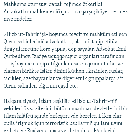
Mahkeme oturışuvı qapalı rejimde ötkerildi.
Advokatlar mahkemeniñ qararına qarşı şikâyet bermek
niyetindeler.
«Hizb ut-Tahrir işi» boyunca tevqif ve mahküm etilgen
Qırım sakinleriniñ advokatları, olarnıñ taqip etilüvi
diniy alâmetine köre yapıla, dep sayalar. Advokat Emil
Qurbedinov, Rusiye uquqqoruyıcı organları tarafından
bu iş boyunca taqip etilgenler esasen qırımtatarlar ve
olarnen birlikte İslâm dinini kütken ukrainler, ruslar,
tacikler, azerbaycanlar ve diger etnik gruppalarğa ait
Qırım sakinleri olğanını qayd ete.
Halqara siyasiy İslâm teşkilâtı «Hizb ut-Tahrir»niñ
vekilleri öz vazifesini, bütün musulman devletlerini bir
İslam hilâfeti içinde birleştirüvde köreler. Lâkin olar
buña irişmek içün terroristik usullarnıñ qullanıluvını
red ete ve Rusiyede aqsız yerde taqip etilgenlerini