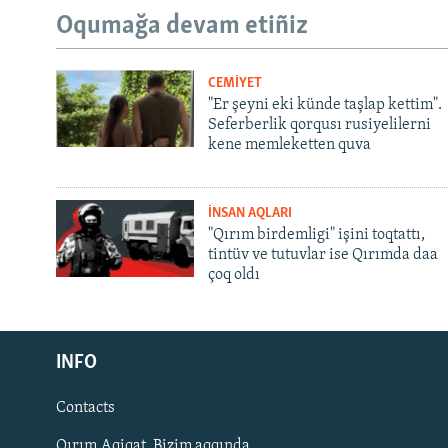
Oqumağa devam etiñiz
CEMİYET
"Er şeyni eki künde taşlap kettim".
Seferberlik qorqusı rusiyelilerni
kene memleketten quva
İNSAN AQLARI
"Qırım birdemligi" işini toqtattı,
tintüv ve tutuvlar ise Qırımda daa
çoq oldı
Русский
INFO
Українською
Contacts
QOŞULIÑIZ!
Qırım.Aqiqat. Bizim aqqında