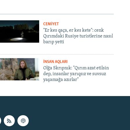
CEMİYET
"Er kes qaça, er kes kete": cenk
Qırımdaki Rusiye turistlerine nasıl
barıp yetti
İNSAN AQLARI
Olğa Skrıpnık: "Qırım azat etilsin
dep, insanlar yarıqsız ve suvsuz
yaşamağa azırlar"