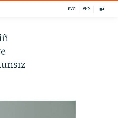
РУС
УКР
iñ
ve
nunsız