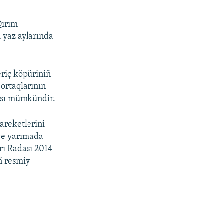
Qırım
i yaz aylarında
eriç köpüriniñ
 ortaqlarınıñ
ması mümkündir.
 areketlerini
iye yarımada
rı Radası 2014
ñ resmiy