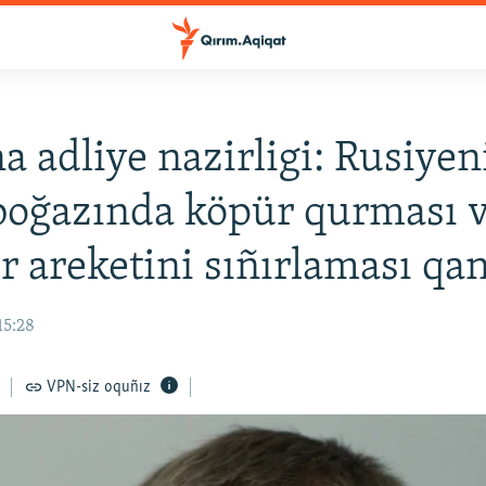
a adliye nazirligi: Rusiyen
boğazında köpür qurması 
r areketini sıñırlaması qa
15:28
VPN-siz oquñız