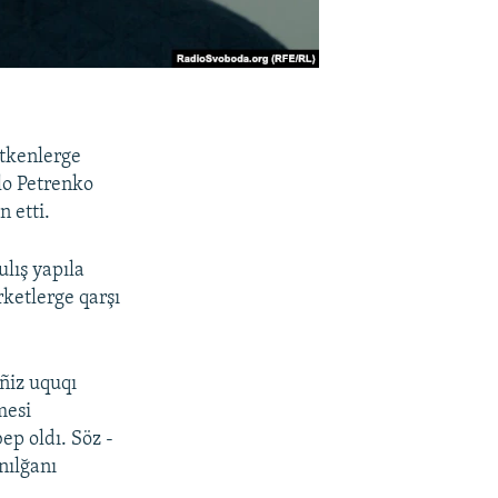
etkenlerge
lo Petrenko
 etti.
lış yapıla
ketlerge qarşı
ñiz uquqı
mesi
ep oldı. Söz -
nılğanı