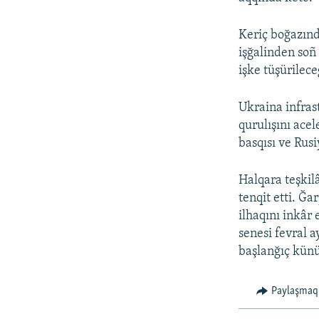
Keriç boğazınd
işğalinden soñ
işke tüşürilece
Ukraina infras
qurulışını ace
basqısı ve Rus
Halqara teşkilâ
tenqit etti. Ğa
ilhaqını inkâr
senesi fevral 
başlanğıç künü
Paylaşmaq