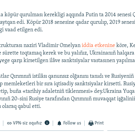
a köpür qurulması kerekligi aqqında Putin ta 2014 senesi 
 aytqan edi. Köpür 2018 senesine qadar qurulıp, 2019 senes
gi vaad etilgen edi.
trukturası naziri Vladimir Omelyan
iddia etkenine
köre, K
le sürette toqtamaq kerek ve bu yalıñız, Ukrainanıñ halqara
iyege qarşı kirsetilgen ilâve sanktsiyalar vastasınen yapıl
tlar Qırımnıñ istilâsı qanunsız olğanını tanıdı ve Rusiyeniñ
rp memleketleri bir sıra iqtisadiy sanktsiyalar kirsetti. Rus
 etip, buña «tarihiy adaletniñ tiklenmesi» dey.Ukraina Yuqa
ayınıñ 20-sini Rusiye tarafından Qırımnıñ muvaqqat işğalini
 olaraq qabul etti.
VPN-siz oquñız
Follow us
Print