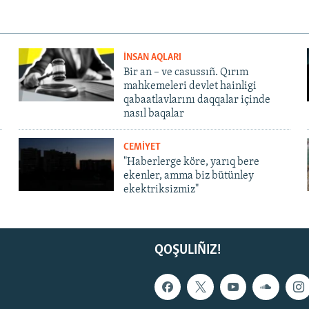
İNSAN AQLARI
Bir an – ve casussıñ. Qırım
mahkemeleri devlet hainligi
qabaatlavlarını daqqalar içinde
nasıl baqalar
CEMİYET
"Haberlerge köre, yarıq bere
ekenler, amma biz bütünley
ekektriksizmiz"
QOŞULIÑIZ!