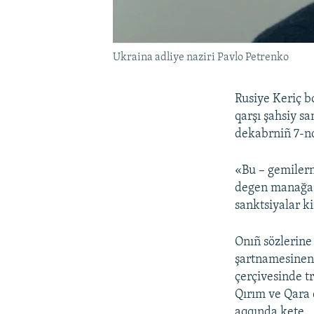
Ukraina adliye naziri Pavlo Petrenko
Rusiye Keriç b
qarşı şahsiy s
dekabrniñ 7-
«Bu – gemilern
degen manağa k
sanktsiyalar ki
Onıñ sözlerine
şartnamesinen
çerçivesinde t
Qırım ve Qara 
aqqında kete.