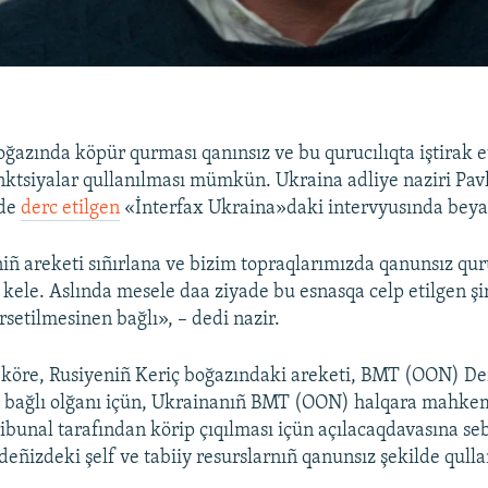
oğazında köpür qurması qanınsız ve bu qurucılıqta iştirak 
anktsiyalar qullanılması mümkün. Ukraina adliye naziri Pav
nde
derc etilgen
«İnterfax Ukraina»daki intervyusında beyan
iñ areketi sıñırlana ve bizim topraqlarımızda qanunsız quru
ele. Aslında mesele daa ziyade bu esnasqa celp etilgen şir
rsetilmesinen bağlı», – dedi nazir.
 köre, Rusiyeniñ Keriç boğazındaki areketi, BMT (OON) De
 bağlı olğanı içün, Ukrainanıñ BMT (OON) halqara mahke
ribunal tarafından körip çıqılması içün açılacaqdavasına seb
deñizdeki şelf ve tabiiy resurslarnıñ qanunsız şekilde qulla