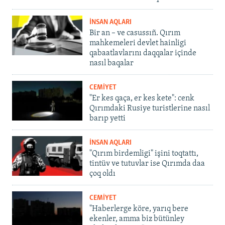
İNSAN AQLARI
Bir an – ve casussıñ. Qırım
mahkemeleri devlet hainligi
qabaatlavlarını daqqalar içinde
nasıl baqalar
CEMİYET
"Er kes qaça, er kes kete": cenk
Qırımdaki Rusiye turistlerine nasıl
barıp yetti
İNSAN AQLARI
"Qırım birdemligi" işini toqtattı,
tintüv ve tutuvlar ise Qırımda daa
çoq oldı
CEMİYET
"Haberlerge köre, yarıq bere
ekenler, amma biz bütünley