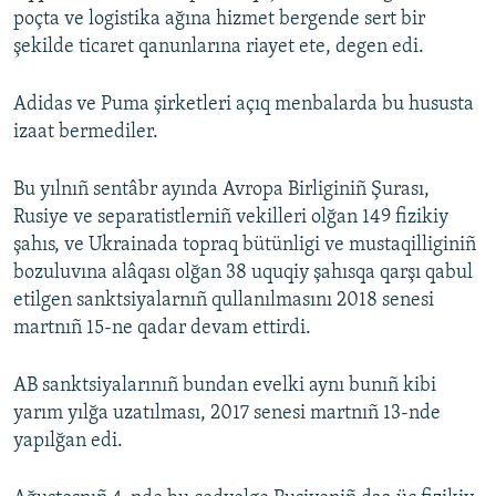
poçta ve logistika ağına hizmet bergende sert bir
şekilde ticaret qanunlarına riayet ete, degen edi.
Adidas ve Puma şirketleri açıq menbalarda bu hususta
izaat bermediler.
Bu yılnıñ sentâbr ayında Avropa Birliginiñ Şurası,
Rusiye ve separatistlerniñ vekilleri olğan 149 fizikiy
şahıs, ve Ukrainada topraq bütünligi ve mustaqilliginiñ
bozuluvına alâqası olğan 38 uquqiy şahısqa qarşı qabul
etilgen sanktsiyalarnıñ qullanılmasını 2018 senesi
martnıñ 15-ne qadar devam ettirdi.
AB sanktsiyalarınıñ bundan evelki aynı bunıñ kibi
yarım yılğa uzatılması, 2017 senesi martnıñ 13-nde
yapılğan edi.