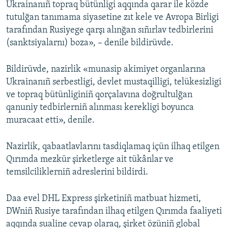
Ukrainanıñ topraq bütünligi aqqında qarar ile közde
tutulğan tanımama siyasetine zıt kele ve Avropa Birligi
tarafından Rusiyege qarşı alınğan sıñırlav tedbirlerini
(sanktsiyalarnı) boza», – denile bildirüvde.
Bildirüvde, nazirlik «munasip akimiyet organlarına
Ukrainanıñ serbestligi, devlet mustaqilligi, telükesizligi
ve topraq bütünliginiñ qorçalavına doğrultulğan
qanuniy tedbirlerniñ alınması kerekligi boyunca
muracaat etti», denile.
Nazirlik, qabaatlavlarını tasdiqlamaq içün ilhaq etilgen
Qırımda mezkür şirketlerge ait tükânlar ve
temsilciliklerniñ adreslerini bildirdi.
Daa evel DHL Express şirketiniñ matbuat hizmeti,
DWniñ Rusiye tarafından ilhaq etilgen Qırımda faaliyeti
aqqında sualine cevap olaraq, şirket özüniñ global