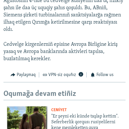
Ağustosnıñ 4-nde bu cedvelge Rusiyeniñ daa üç fizikiy
şahsı ile daa üç uquqiy şahıs qoşuldı. Bu, ABniñ,
Siemens şirketi turbinalarınıñ sanktsiyalarğa rağmen
ilhaq etilgen Qırımğa ketirilmesine qarşı reaktsiyası
oldı.
Cedvelge kirgenlerniñ episine Avropa Birligine kiriş
yasaq ve Avropa banklarında aktivleri tapılsa,
buzlatılmaq kerekler.
Paylaşmaq
VPN-siz oquñız
Follow us
Oqumağa devam etiñiz
CEMİYET
"Er şeyni eki künde taşlap kettim".
Seferberlik qorqusı rusiyelilerni
kene memleketten quva