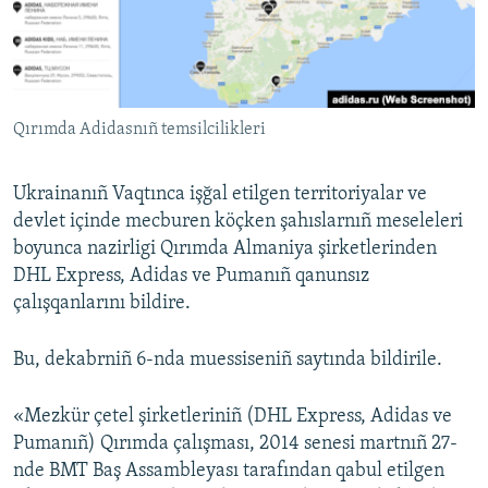
Русский
Українською
Qırımda Adidasnıñ temsilcilikleri
QOŞULIÑIZ!
Ukrainanıñ Vaqtınca işğal etilgen territoriyalar ve
devlet içinde mecburen köçken şahıslarnıñ meseleleri
RFE/RS bütün saytları
boyunca nazirligi Qırımda Almaniya şirketlerinden
DHL Express, Adidas ve Pumanıñ qanunsız
çalışqanlarını bildire.
Bu, dekabrniñ 6-nda muessiseniñ saytında bildirile.
«Mezkür çetel şirketleriniñ (DHL Express, Adidas ve
Pumanıñ) Qırımda çalışması, 2014 senesi martnıñ 27-
nde BMT Baş Assambleyası tarafından qabul etilgen