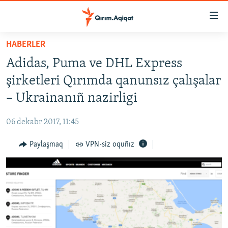
Link
açıqlığı
Esas
HABERLER
mündericege
HABERLER
Adidas, Puma ve DHL Express
qaytmaq
SİYASET
Baş
şirketleri Qırımda qanunsız çalışalar
İQTİSADİYAT
navigatsiyağa
– Ukrainanıñ nazirligi
qaytmaq
CEMİYET
Qıdıruvğa
06 dekabr 2017, 11:45
MEDENİYET
qaytmaq
Paylaşmaq
VPN-siz oquñız
İNSAN AQLARI
VİDEO
SÜRET
BLOGLAR
FİKİR