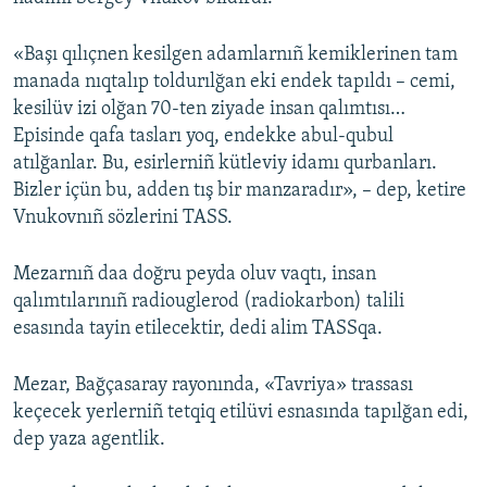
Русский
«Başı qılıçnen kesilgen adamlarnıñ kemiklerinen tam
Українською
manada nıqtalıp toldurılğan eki endek tapıldı – cemi,
kesilüv izi olğan 70-ten ziyade insan qalımtısı…
Episinde qafa tasları yoq, endekke abul-qubul
QOŞULIÑIZ!
atılğanlar. Bu, esirlerniñ kütleviy idamı qurbanları.
Bizler içün bu, adden tış bir manzaradır», – dep, ketire
Vnukovnıñ sözlerini TASS.
RFE/RS bütün saytları
Mezarnıñ daa doğru peyda oluv vaqtı, insan
qalımtılarınıñ radiouglerod (radiokarbon) talili
esasında tayin etilecektir, dedi alim TASSqa.
Mezar, Bağçasaray rayonında, «Tavriya» trassası
keçecek yerlerniñ tetqiq etilüvi esnasında tapılğan edi,
dep yaza agentlik.