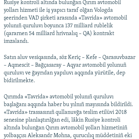
Rusiye kontroli altında bulunğan Qırım avtomobil
yolları hizmeti ile iş yapıcı taraf olğan Vologda
şeerinden VAD şirketi arasında «Tavrida» avtomobil
yolunıñ quruluvı boyunca 137 milliard rublelik
(qararnen 54 milliard hrivnalıq – QA) kontrakt
imzalandı.
Satın aluv vesiqasında, söz Keriç – Kefe – Qarasuvbazar
– Aqmescit – Bağçasaray – Aqyar avtomobil yolunuñ
quruluvı ve ğayrıdan yapıluvı aqqında yürütile, dep
bidirilmekte.
Qırımda «Tavrida» avtomobil yolunıñ quruluvı
başlağanı aqqında haber bu yılnıñ mayısında bildirildi.
«Tavrida» trassasınıñ qullanuvğa teslim etilüvi 2018
senesine planlaştırılğan edi, lâkin Rusiye kontroli
altında bulunğan Qırım avtomobil yolları hizmetiniñ
yolbaşçısı Aleksandr Mohna, qurucılıq müddetiniñ eki