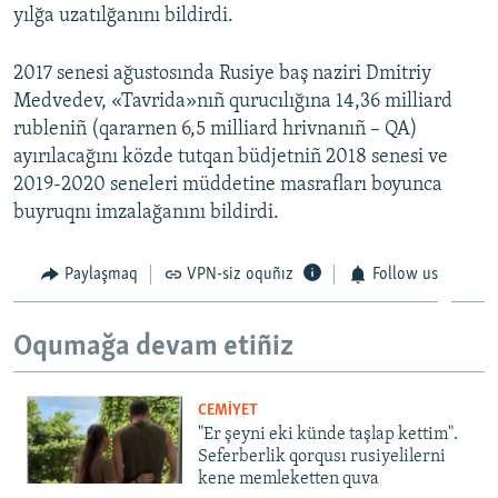
yılğa uzatılğanını bildirdi.
2017 senesi ağustosında Rusiye baş naziri Dmitriy
Medvedev, «Tavrida»nıñ qurucılığına 14,36 milliard
rubleniñ (qararnen 6,5 milliard hrivnanıñ – QA)
ayırılacağını közde tutqan büdjetniñ 2018 senesi ve
2019-2020 seneleri müddetine masrafları boyunca
buyruqnı imzalağanını bildirdi.
Paylaşmaq
VPN-siz oquñız
Follow us
Oqumağa devam etiñiz
CEMİYET
"Er şeyni eki künde taşlap kettim".
Seferberlik qorqusı rusiyelilerni
kene memleketten quva