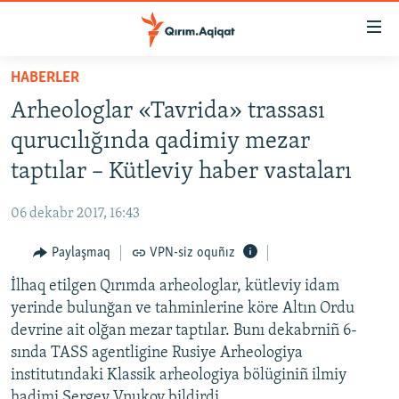
Link
açıqlığı
Esas
HABERLER
mündericege
HABERLER
Arheologlar «Tavrida» trassası
qaytmaq
SİYASET
Baş
qurucılığında qadimiy mezar
İQTİSADİYAT
navigatsiyağa
taptılar – Kütleviy haber vastaları
qaytmaq
CEMİYET
Qıdıruvğa
06 dekabr 2017, 16:43
MEDENİYET
qaytmaq
Paylaşmaq
VPN-siz oquñız
İNSAN AQLARI
İlhaq etilgen Qırımda arheologlar, kütleviy idam
VİDEO
yerinde bulunğan ve tahminlerine köre Altın Ordu
SÜRET
devrine ait olğan mezar taptılar. Bunı dekabrniñ 6-
BLOGLAR
sında TASS agentligine Rusiye Arheologiya
institutındaki Klassik arheologiya bölüginiñ ilmiy
FİKİR
hadimi Sergey Vnukov bildirdi.