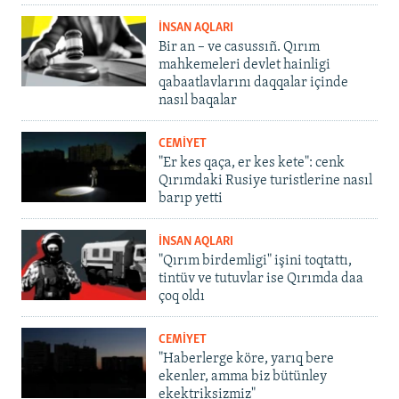
İNSAN AQLARI
Bir an – ve casussıñ. Qırım
mahkemeleri devlet hainligi
qabaatlavlarını daqqalar içinde
nasıl baqalar
CEMİYET
"Er kes qaça, er kes kete": cenk
Qırımdaki Rusiye turistlerine nasıl
barıp yetti
İNSAN AQLARI
"Qırım birdemligi" işini toqtattı,
tintüv ve tutuvlar ise Qırımda daa
çoq oldı
CEMİYET
"Haberlerge köre, yarıq bere
ekenler, amma biz bütünley
ekektriksizmiz"