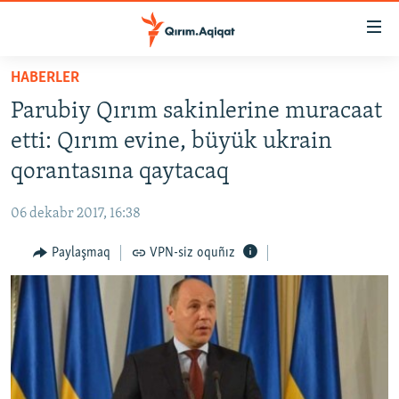
Link
açıqlığı
Esas
HABERLER
mündericege
HABERLER
Parubiy Qırım sakinlerine muracaat
qaytmaq
SİYASET
Baş
etti: Qırım evine, büyük ukrain
İQTİSADİYAT
navigatsiyağa
qorantasına qaytacaq
qaytmaq
CEMİYET
Qıdıruvğa
06 dekabr 2017, 16:38
MEDENİYET
qaytmaq
Paylaşmaq
VPN-siz oquñız
İNSAN AQLARI
VİDEO
SÜRET
BLOGLAR
FİKİR