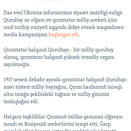
Daa evel Ukraina informatsion siyaset nazirligi ealige
Qurultay ne olğanı ve qırımtatar milliy areketi içün
onıñ tarihiy emiyeti aqqında ikâye etmek maqsadınen
media kampaniyası
başlatqan edi
.
Qırımtatar halqınıñ Qurultayı - bir milliy qurultay
olaraq, qırımtatar halqınıñ yüksek temsiliy organı
sayıılmaqta.
1917 senesi dekabr ayında qırımtatar halqınıñ Qurultayı
mavı tüstesi milliy bayrağını, Qırım hanlarınıñ taraqlı
altın tamğa şeklindeki tuğrası ve milliy gimnini
tasdıqlağan edi.
Halqara teşkilâtlar Qırımnıñ istilâsı qanunsız olğanını
tanıdı ve Rusiyeniñ areketlerini tenqit etti. Ğarp