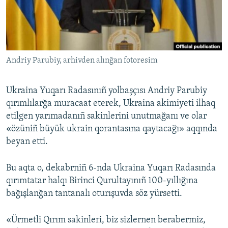
Русский
Українською
Andriy Parubiy, arhivden alınğan fotoresim
QOŞULIÑIZ!
Ukraina Yuqarı Radasınıñ yolbaşçısı Andriy Parubiy
qırımlılarğa muracaat eterek, Ukraina akimiyeti ilhaq
RFE/RS bütün saytları
etilgen yarımadanıñ sakinlerini unutmağanı ve olar
«özüniñ büyük ukrain qorantasına qaytacağı» aqqında
beyan etti.
Bu aqta o, dekabrniñ 6-nda Ukraina Yuqarı Radasında
qırımtatar halqı Birinci Qurultayınıñ 100-yıllığına
bağışlanğan tantanalı oturışuvda söz yürsetti.
«Ürmetli Qırım sakinleri, biz sizlernen berabermiz,