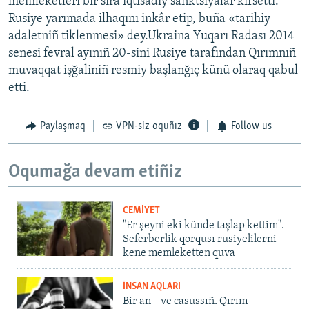
memleketleri bir sıra iqtisadiy sanktsiyalar kirsetti.
Rusiye yarımada ilhaqını inkâr etip, buña «tarihiy
adaletniñ tiklenmesi» dey.Ukraina Yuqarı Radası 2014
senesi fevral ayınıñ 20-sini Rusiye tarafından Qırımnıñ
muvaqqat işğaliniñ resmiy başlanğıç künü olaraq qabul
etti.
Paylaşmaq
VPN-siz oquñız
Follow us
Oqumağa devam etiñiz
CEMİYET
"Er şeyni eki künde taşlap kettim".
Seferberlik qorqusı rusiyelilerni
kene memleketten quva
İNSAN AQLARI
Bir an – ve casussıñ. Qırım