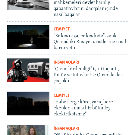
mahkemeleri devlet hainligi
qabaatlavlarını daqqalar içinde
nasıl baqalar
CEMİYET
"Er kes qaça, er kes kete": cenk
Qırımdaki Rusiye turistlerine nasıl
barıp yetti
İNSAN AQLARI
"Qırım birdemligi" işini toqtattı,
tintüv ve tutuvlar ise Qırımda daa
çoq oldı
CEMİYET
"Haberlerge köre, yarıq bere
ekenler, amma biz bütünley
ekektriksizmiz"
İNSAN AQLARI