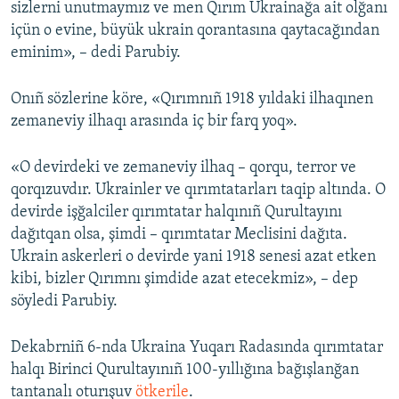
sizlerni unutmaymız ve men Qırım Ukrainağa ait olğanı
içün o evine, büyük ukrain qorantasına qaytacağından
eminim», – dedi Parubiy.
Onıñ sözlerine köre, «Qırımnıñ 1918 yıldaki ilhaqınen
zemaneviy ilhaqı arasında iç bir farq yoq».
«O devirdeki ve zemaneviy ilhaq – qorqu, terror ve
qorqızuvdır. Ukrainler ve qırımtatarları taqip altında. O
devirde işğalciler qırımtatar halqınıñ Qurultayını
dağıtqan olsa, şimdi – qırımtatar Meclisini dağıta.
Ukrain askerleri o devirde yani 1918 senesi azat etken
kibi, bizler Qırımnı şimdide azat etecekmiz», – dep
söyledi Parubiy.
Dekabrniñ 6-nda Ukraina Yuqarı Radasında qırımtatar
halqı Birinci Qurultayınıñ 100-yıllığına bağışlanğan
tantanalı oturışuv
ötkerile
.