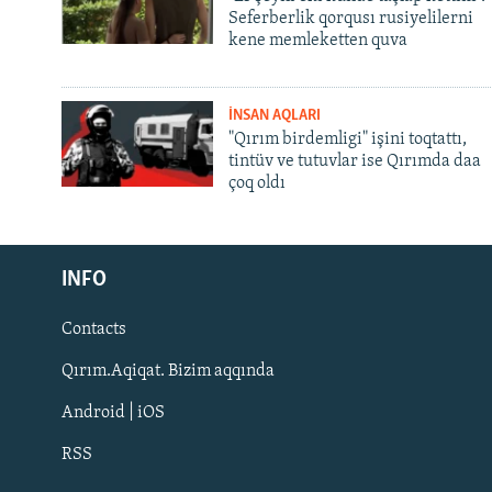
Seferberlik qorqusı rusiyelilerni
kene memleketten quva
İNSAN AQLARI
"Qırım birdemligi" işini toqtattı,
tintüv ve tutuvlar ise Qırımda daa
çoq oldı
Русский
Українською
INFO
Contacts
QOŞULIÑIZ!
Qırım.Aqiqat. Bizim aqqında
Android | iOS
RSS
RFE/RS bütün saytları