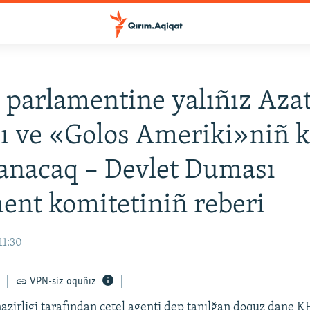
 parlamentine yalıñız Azat
ı ve «Golos Ameriki»niñ 
anacaq – Devlet Duması
ent komitetiniñ reberi
11:30
VPN-siz oquñız
nazirligi tarafından çetel agenti dep tanılğan doquz dane 