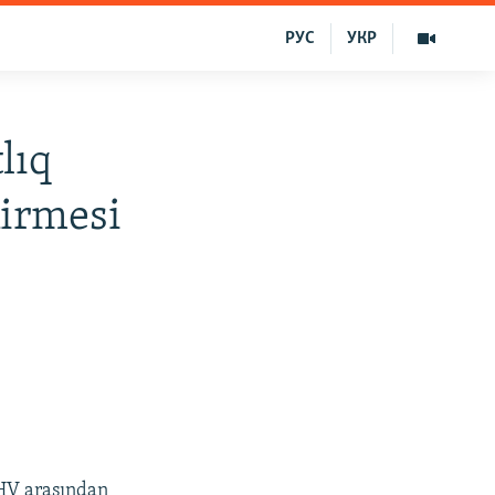
РУС
УКР
lıq
kirmesi
KHV arasından