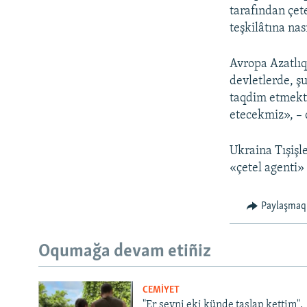
tarafından çete
teşkilâtına na
Avropa Azatlıq
devletlerde, ş
taqdim etmekte
etecekmiz», –
Ukraina Tışişle
«çetel agenti»
Paylaşmaq
Oqumağa devam etiñiz
CEMİYET
"Er şeyni eki künde taşlap kettim".