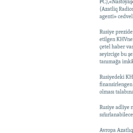
РС),«Nastoyaşe
(Azatliq Radio
agenti» cedveli
Rusiye prezide
etilgen KHVnen
çetel haber va
seyircige bu ş
tanımağa imkâ
Rusiyedeki KHV
finansirlengen
olması talabın
Rusiye adliye n
sıñırlanabilec
Avropa Azatlıq