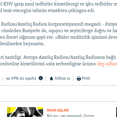
l KHV qarşı nasıl tedbirler kirsetilecegi ve işbu tedbirler 
sıl tesir etecegini tahmin etmekten çekingen edi.
 Radiosı/Azatlıq Radiosı korporatsiyasınıñ maqsadı - dünya
u cümleden Rusiyede de, oquyıcı ve seyircilerge doğru ve h
n ibaret olğanını qayd ete. «Bizler muhbirlik işimizni de
 denilmekte beyanatta.
ri nazirligi ​ Avropa Azatlıq Radiosı/Azatlıq Radiosına bağl
 cedveline kirsetilüvini «söz serbestligine ücüm»
dep adlan
VPN-siz oquñız
Follow us
Print
İNSAN AQLARI
Bir an – ve casussıñ. Qırım