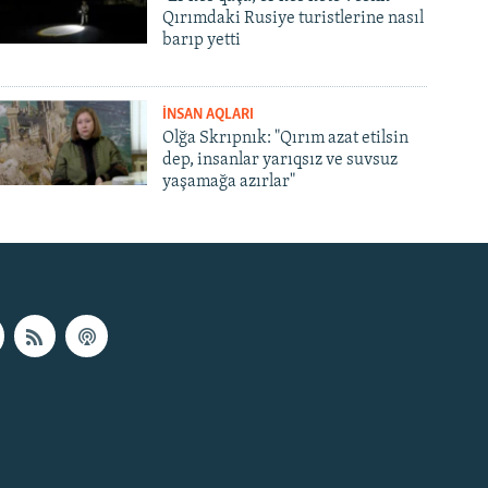
Qırımdaki Rusiye turistlerine nasıl
barıp yetti
İNSAN AQLARI
Olğa Skrıpnık: "Qırım azat etilsin
dep, insanlar yarıqsız ve suvsuz
yaşamağa azırlar"