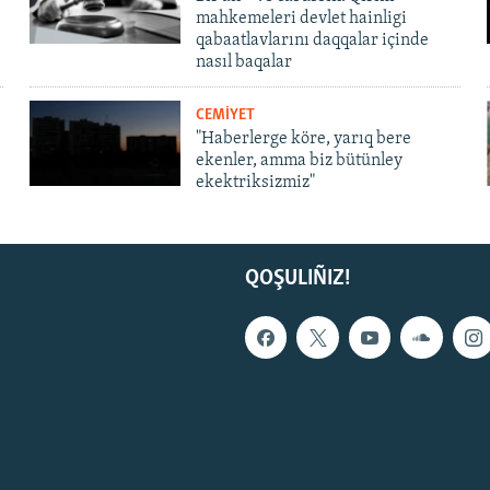
mahkemeleri devlet hainligi
qabaatlavlarını daqqalar içinde
nasıl baqalar
CEMİYET
"Haberlerge köre, yarıq bere
ekenler, amma biz bütünley
ekektriksizmiz"
QOŞULIÑIZ!