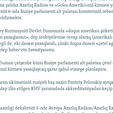
a yalıñız Azatlıq Radiosı ve «Golos Ameriki»niñ kirmesi 
niñ 6-nda Rusiye parlamenti alt palatası komitetiniñ reber
bildirmekte.
ey Kurinnıyniñ Devlet Dumasında «doquz amerikan şirketi
sı yasaqlansın», dep tenbiyelevine cevap olaraq (amerikal
egil de, eki danesi yasaqlandı, çünki doquz danesi «çetel a
 dep haber ete Savastyanova.
Duması çarşenbe künü Rusiye parlamenti alt palatası çetel 
ñ kirmesi yasaqlaycaq qarar qabul etmege planlaştıra.
Qırım ükümetiniñ rusiyeli baş naziri Dmitriy Polonskiy aytq
 dep ilân etilgen KHV yarımadada akkreditatsiyadan keçip
nazirligi dekabrniñ 5-nde Avropa Azatlıq Radiosı/Azatlıq R