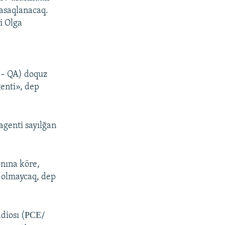
yasaqlanacaq.
i Olga
ı – QA) doquz
genti», dep
agenti sayılğan
anına köre,
 olmaycaq, dep
adiosı (РСЕ/