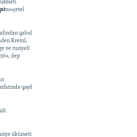
hızmeti
qat
nı«çetel
rafından qabul
naden Kreml,
e ve rusiyeli
nti», dep
an
sıfatında qayd
niñ
Rusiye ükümeti