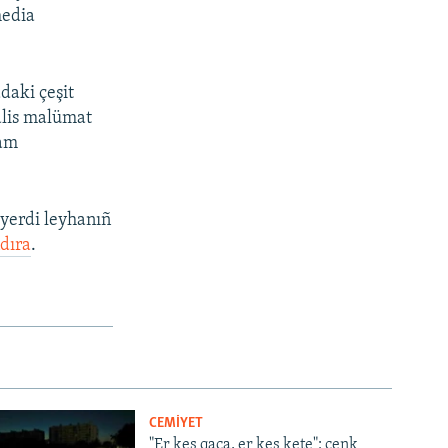
media
daki çeşit
alis malümat
vam
ı yerdi leyhanıñ
dıra
.
CEMİYET
"Er kes qaça, er kes kete": cenk