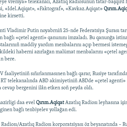
ye vremya» telekanalı, Azatlıq Radiosunuñ tatar-başqırd 
si, «Idel.Aqiqat», «Faktograf», «Kavkaz.Aqiqat»
Qırım.Aqi
ne kirsetti.
nti Vladimir Putin noyabrniñ 25-nde Federatsiya Şurası ta
 bağlı «çetel agenti» qanunını imzaladı. Bu qanunğa isti
stalarınıñ maddiy yardım menbalarını açıp bermesi istemeg
ekildeki haberni azırlağan malümat menbalarını «çetel age
n bere.
 faaliyetiniñ sıñırlanmasınen bağlı qarar, Rusiye tarafınd
 RT telekanalında ABD akimiyetiniñ ABDde «çetel agenti» 
a cevap bergenini ilân etken soñ peyda oldı.
azirligi daa evel
Qırım.Aqiqat
Azatlıq Radiosı leyhasına işi
eginen bağlı tenbiyelev yollağan edi.
 Radiosı/Azatlıq Radiosı korporatsiyası öz beyanatında – 