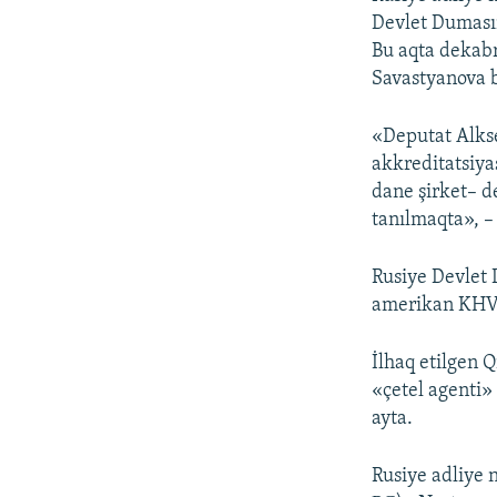
Devlet Dumasın
Bu aqta dekabr
Savastyanova 
«Deputat Alks
akkreditatsiya
dane şirket– d
tanılmaqta», –
Rusiye Devlet 
amerikan KHVnı
İlhaq etilgen 
«çetel agenti»
ayta.
Rusiye adliye 