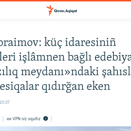
İbraimov: küç idaresiniñ
eri işlâmnen bağlı edebiya
ılıq meydanı»ndaki şahıs
vesiqalar qıdırğan eken
10:37
VPN-siz oquñız