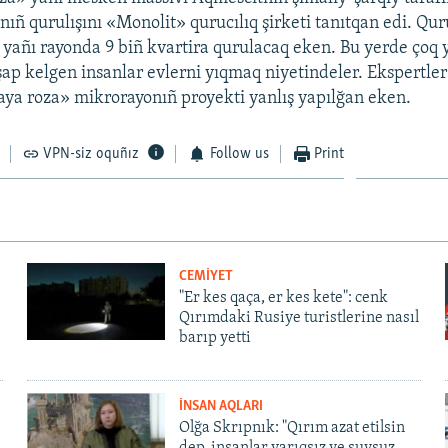
Onıñ qurulışını «Monolit» qurucılıq şirketi tanıtqan edi. Qu
 yañı rayonda 9 biñ kvartira qurulacaq eken. Bu yerde çoq y
p kelgen insanlar evlerni yıqmaq niyetindeler. Ekspertle
aya roza» mikrorayonıñ proyekti yanlış yapılğan eken.
VPN-siz oquñız
Follow us
Print
CEMİYET
"Er kes qaça, er kes kete": cenk
Qırımdaki Rusiye turistlerine nasıl
barıp yetti
İNSAN AQLARI
Olğa Skrıpnık: "Qırım azat etilsin
dep, insanlar yarıqsız ve suvsuz