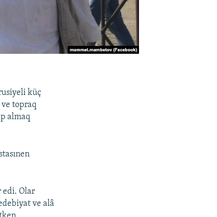
rusiyeli küç
 ve topraq
tıp almaq
stasınen
edi. Olar
edebiyat ve alâ
etken