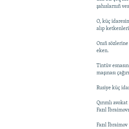
şahıslarnıñ ves
O, küç idaresi
alıp ketkenleri
Onıñ sözlerine
eken.
Tintüv esnası
maşınası çağır
Rusiye küç ida
Qırımlı avoka
Fazıl İbraimov
Fazıl İbraimov