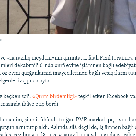
m
ve «narazılıq meydanı»nıñ qırımtatar faali Fazıl İbraimov, 
imleri dekabrniñ 6-nda onıñ evine işlâmnen bağlı edebiyat
 öz evini qurğanlarnıñ imayecilerinen bağlı vesiqalarnı tu
genleri aqqında ayta.
üv keçken soñ,
«Qırım birdemligi»
teşkil etken Facebook va
snasında ikâye etip berdi.
da menim, şimdi tükânda turğan PMR markalı pıştavım bar 
rşunlarnı tutıp aldı. Aslında silâ degil de, işlâmnen bağlı 
selesi çezilmey qalğan ve «narazılıq meydanı»nda iştirak 