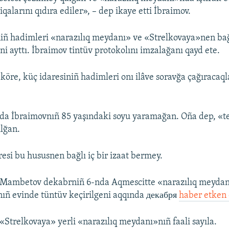
iqalarını qıdıra ediler», – dep ikaye etti İbraimov.
niñ hadimleri «narazılıq meydanı» ve «Strelkovaya»nen bağ
ni ayttı. İbraimov tintüv protokolını imzalağanı qayd ete.
 köre, küç idaresiniñ hadimleri onı ilâve soravğa çağıracaql
nda İbraimovnıñ 85 yaşındaki soyu yaramağan. Oña dep, «t
ılğan.
resi bu hususnen bağlı iç bir izaat bermey.
t Mambetov dekabrniñ 6-nda Aqmescitte «narazılıq meydanı
nıñ evinde tüntüv keçirilgeni aqqında декабря
haber etken 
 «Strelkovaya» yerli «narazılıq meydanı»nıñ faali sayıla.