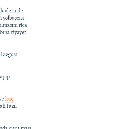
levlerinde
 yolbaşçısı
ılmasını rica
bına riyayet
l avgust
apıp
iye
küç
li Fazıl
ında qurulması