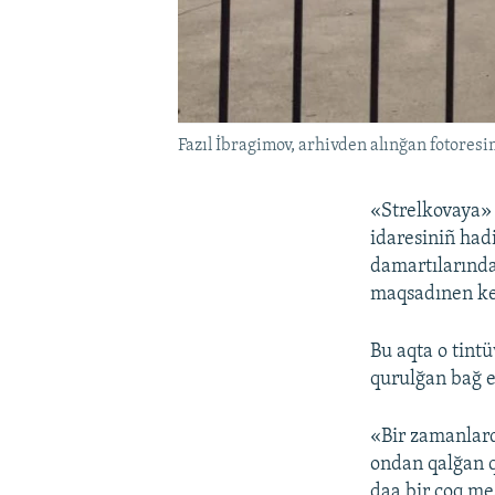
Fazıl İbragimov, arhivden alınğan fotoresi
«Strelkovaya» 
idaresiniñ had
damartılarında
maqsadınen kel
Bu aqta o tint
qurulğan bağ e
«Bir zamanlar
ondan qalğan qu
daa bir çoq me