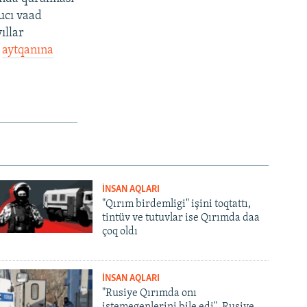
rucı vaad
ıllar
r
aytqanına
İNSAN AQLARI
"Qırım birdemligi" işini toqtattı,
tintüv ve tutuvlar ise Qırımda daa
çoq oldı
İNSAN AQLARI
"Rusiye Qırımda onı
istemegenlerini bile edi". Rusiye