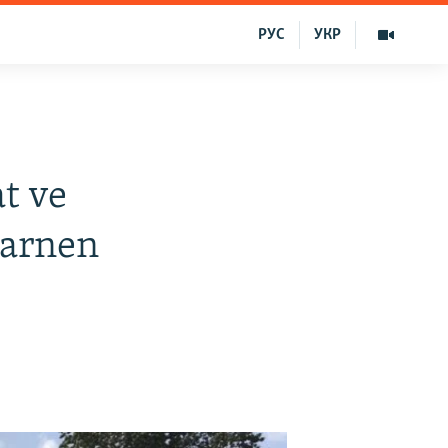
РУС
УКР
t ve
larnen