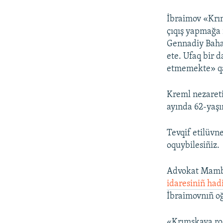
İbraimov «Krı
çıqış yapmağa 
Gennadiy Bahar
ete. Ufaq bir 
etmemekte» q
Kreml nezaret
ayında 62-yaşı
Tevqif etilüvn
oquybilesiñiz.
Advokat Mambe
idaresiniñ had
İbraimovnıñ oğ
«Krımskaya roz