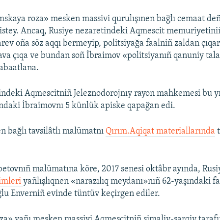
mskaya roza» mesken massivi qurulışınen bağlı cemaat deñ
istey. Ancaq, Rusiye nezaretindeki Aqmescit memuriyetiniñ
ev oña söz aqqı bermeyip, politsiyağa faalniñ zaldan çıqar
dava çıqa ve bundan soñ İbraimov «politsiyanıñ qanuniy tala
abaatlana.
indeki Aqmescitniñ Jeleznodorojnıy rayon mahkemesi bu yı
ndaki İbraimovnı 5 künlük apiske qapağan edi.
en bağlı tavsilâtlı malümatnı
Qırım.Aqiqat materiallarında
t
tovnıñ malümatına köre, 2017 senesi oktâbr ayında, Rus
imleri
yañlışlıqnen «narazılıq meydanı»nıñ 62-yaşındaki faa
lu Enverniñ evinde tüntüv keçirgen ediler.
a» yañı mesken massivi Aqmescitniñ şimaliy-şarqiy taraf