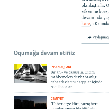
planlaştırıla. 
etkenine köre,
devamında yaşa
köre
, «Krımsk
Paylaşmaq
Oqumağa devam etiñiz
İNSAN AQLARI
Bir an – ve casussıñ. Qırım
mahkemeleri devlet hainligi
qabaatlavlarını daqqalar içinde
nasıl baqalar
CEMİYET
"Haberlerge köre, yarıq bere
ekenler, amma biz bütünley