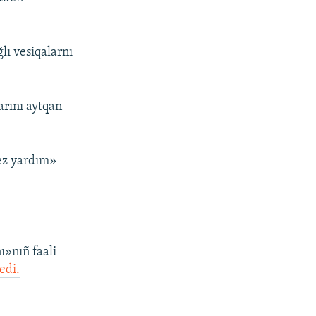
lı vesiqalarnı
arını aytqan
ez yardım»
»nıñ faali
edi.