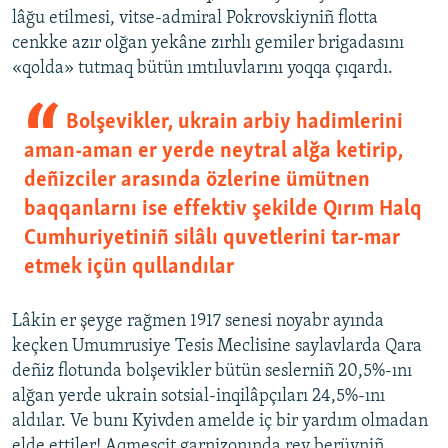
lâğu etilmesi, vitse-admiral Pokrovskiyniñ flotta
cenkke azır olğan yekâne zırhlı gemiler brigadasını
«qolda» tutmaq bütün ımtıluvlarını yoqqa çıqardı.
Bolşevikler, ukrain arbiy hadimlerini
aman-aman er yerde neytral alğa ketirip,
deñizciler arasında özlerine ümütnen
baqqanlarnı ise effektiv şekilde Qırım Halq
Cumhuriyetiniñ silâlı quvetlerini tar-mar
etmek içün qullandılar
Lâkin er şeyge rağmen 1917 senesi noyabr ayında
keçken Umumrusiye Tesis Meclisine saylavlarda Qara
deñiz flotunda bolşevikler bütün seslerniñ 20,5%-ını
alğan yerde ukrain sotsial-inqilâpçıları 24,5%-ını
aldılar. Ve bunı Kyivden amelde iç bir yardım olmadan
elde ettiler! Aqmescit garnizonında rey berüvniñ