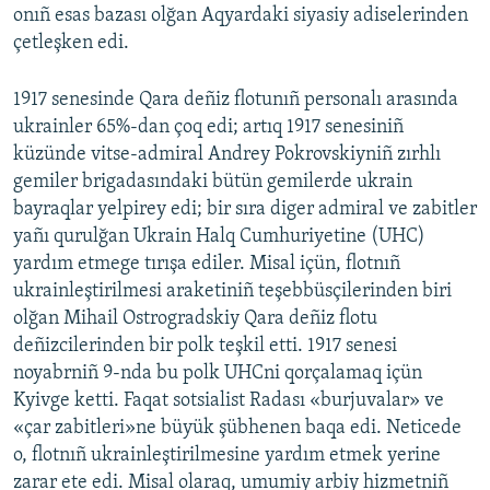
onıñ esas bazası olğan Aqyardaki siyasiy adiselerinden
çetleşken edi.
1917 senesinde Qara deñiz flotunıñ personalı arasında
ukrainler 65%-dan çoq edi; artıq 1917 senesiniñ
küzünde vitse-admiral Andrey Pokrovskiyniñ zırhlı
gemiler brigadasındaki bütün gemilerde ukrain
bayraqlar yelpirey edi; bir sıra diger admiral ve zabitler
yañı qurulğan Ukrain Halq Cumhuriyetine (UHC)
yardım etmege tırışa ediler. Misal içün, flotnıñ
ukrainleştirilmesi araketiniñ teşebbüsçilerinden biri
olğan Mihail Ostrogradskiy Qara deñiz flotu
deñizcilerinden bir polk teşkil etti. 1917 senesi
noyabrniñ 9-nda bu polk UHCni qorçalamaq içün
Kyivge ketti. Faqat sotsialist Radası «burjuvalar» ve
«çar zabitleri»ne büyük şübhenen baqa edi. Neticede
o, flotnıñ ukrainleştirilmesine yardım etmek yerine
zarar ete edi. Misal olaraq, umumiy arbiy hizmetniñ