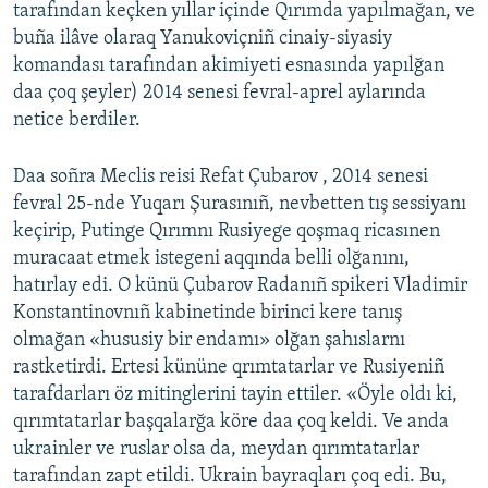
tarafından keçken yıllar içinde Qırımda yapılmağan, ve
buña ilâve olaraq Yanukoviçniñ cinaiy-siyasiy
komandası tarafından akimiyeti esnasında yapılğan
daa çoq şeyler) 2014 senesi fevral-aprel aylarında
netice berdiler.
Daa soñra Meclis reisi Refat Çubarov , 2014 senesi
fevral 25-nde Yuqarı Şurasınıñ, nevbetten tış sessiyanı
keçirip, Putinge Qırımnı Rusiyege qoşmaq ricasınen
muracaat etmek istegeni aqqında belli olğanını,
hatırlay edi. O künü Çubarov Radanıñ spikeri Vladimir
Konstantinovnıñ kabinetinde birinci kere tanış
olmağan «hususiy bir endamı» olğan şahıslarnı
rastketirdi. Ertesi kününe qrımtatarlar ve Rusiyeniñ
tarafdarları öz mitinglerini tayin ettiler. «Öyle oldı ki,
qırımtatarlar başqalarğa köre daa çoq keldi. Ve anda
ukrainler ve ruslar olsa da, meydan qırımtatarlar
tarafından zapt etildi. Ukrain bayraqları çoq edi. Bu,