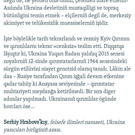
degil de, ne yerden olsa-olsun, çetelden idare etilemi?
Asılında Ukraina devletiniñ mustaqilligi ve topraq
bütünligini temin etmek – elçilerniñ degil de, merkeziy
akimiyet ve telükesizlik muessiselerniñ işidir.
İşte böylelikle tarih tekrarlandı ve resmiy Kyiv Qırımnı
ve qırımlılarnı tekrar «cenksiz» teslim etti. Diqqatqa
lâyıqtır ki, Ukraina Yuqarı Radası yalıñıq 2015 senesi
noyabrniñ 12-sinde qırımtatarlarnıñ 1944 senesindeki
sürgün etilüvini niayet genotsid olaraq tanıdı. Lâkin ale
daa – Rusiye tarafından Qırım işğali devam etkenine
qadar tabiiy ki Anayasa seviyesinde – qırımtatar
muhtariyeti meydanğa ketirilmedi. Bir sıra diger
adımlar yapılmadı. Ukrainanıñ qırımlılar ögünde
borcları öse…
Serhiy Hrabovs’kıy
,
felsefe ilimleri namzeti, Ukraina
yazıcıları birliginiñ azası.