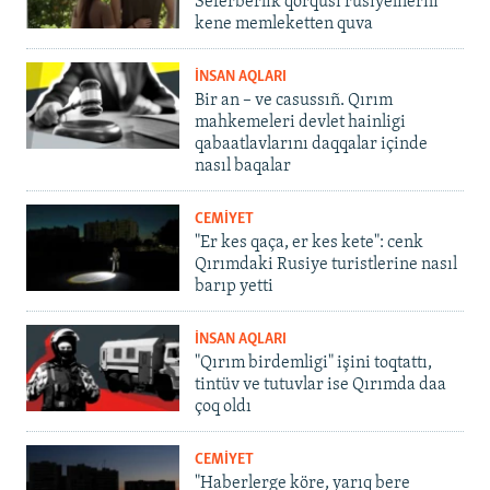
Seferberlik qorqusı rusiyelilerni
kene memleketten quva
İNSAN AQLARI
Bir an – ve casussıñ. Qırım
mahkemeleri devlet hainligi
qabaatlavlarını daqqalar içinde
nasıl baqalar
CEMİYET
"Er kes qaça, er kes kete": cenk
Qırımdaki Rusiye turistlerine nasıl
barıp yetti
İNSAN AQLARI
"Qırım birdemligi" işini toqtattı,
tintüv ve tutuvlar ise Qırımda daa
çoq oldı
CEMİYET
"Haberlerge köre, yarıq bere