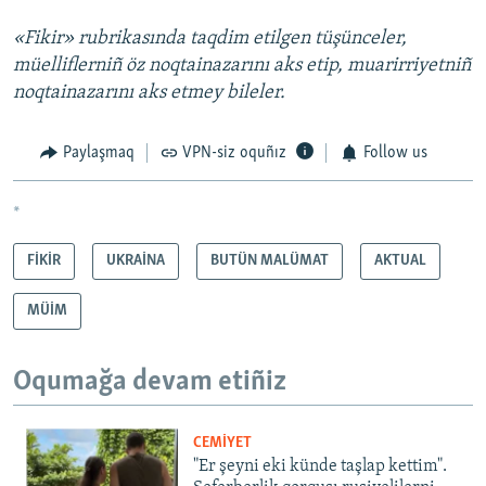
«Fikir» rubrikasında taqdim etilgen tüşünceler,
müelliflerniñ öz noqtainazarını aks etip, muarirriyetniñ
noqtainazarını aks etmey bileler.
Paylaşmaq
VPN-siz oquñız
Follow us
*
FİKİR
UKRAİNA
BUTÜN MALÜMAT
AKTUAL
MÜİM
Oqumağa devam etiñiz
CEMİYET
"Er şeyni eki künde taşlap kettim".