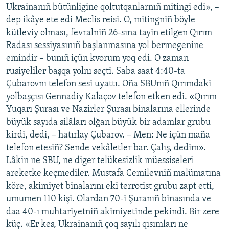
Ukrainanıñ bütünligine qoltutqanlarnıñ mitingi edi», –
dep ikâye ete edi Meclis reisi. O, mitingniñ böyle
kütleviy olması, fevralniñ 26-sına tayin etilgen Qırım
Radası sessiyasınıñ başlanmasına yol bermegenine
emindir – bunıñ içün kvorum yoq edi. O zaman
rusiyeliler başqa yolnı seçti. Saba saat 4:40-ta
Çubarovnı telefon sesi uyattı. Oña SBUnıñ Qırımdaki
yolbaşçısı Gennadiy Kalaçov telefon etken edi. «Qırım
Yuqarı Şurası ve Nazirler Şurası binalarına ellerinde
büyük sayıda silâları olğan büyük bir adamlar grubu
kirdi, dedi, – hatırlay Çubarov. – Men: Ne içün maña
telefon etesiñ? Sende vekâletler bar. Çalış, dedim».
Lâkin ne SBU, ne diger telükesizlik müessiseleri
areketke keçmediler. Mustafa Cemilevniñ malümatına
köre, akimiyet binalarını eki terrotist grubu zapt etti,
umumen 110 kişi. Olardan 70-i Şuranıñ binasında ve
daa 40-ı muhtariyetniñ akimiyetinde pekindi. Bir zere
küç. «Er kes, Ukrainanıñ çoq sayılı qısımları ne