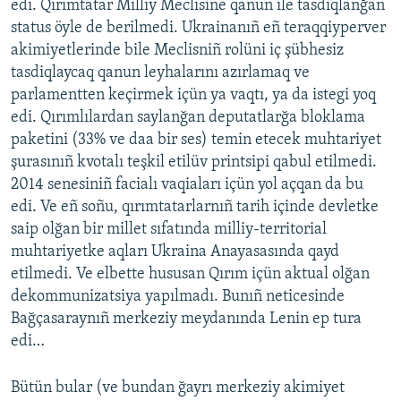
edi. Qırımtatar Milliy Meclisine qanun ile tasdiqlanğan
status öyle de berilmedi. Ukrainanıñ eñ teraqqiyperver
akimiyetlerinde bile Meclisniñ rolüni iç şübhesiz
tasdiqlaycaq qanun leyhalarını azırlamaq ve
parlamentten keçirmek içün ya vaqtı, ya da istegi yoq
edi. Qırımlılardan saylanğan deputatlarğa bloklama
paketini (33% ve daa bir ses) temin etecek muhtariyet
şurasınıñ kvotalı teşkil etilüv printsipi qabul etilmedi.
2014 senesiniñ facialı vaqiaları içün yol açqan da bu
edi. Ve eñ soñu, qırımtatarlarnıñ tarih içinde devletke
saip olğan bir millet sıfatında milliy-territorial
muhtariyetke aqları Ukraina Anayasasında qayd
etilmedi. Ve elbette hususan Qırım içün aktual olğan
dekommunizatsiya yapılmadı. Bunıñ neticesinde
Bağçasaraynıñ merkeziy meydanında Lenin ep tura
edi…
Bütün bular (ve bundan ğayrı merkeziy akimiyet