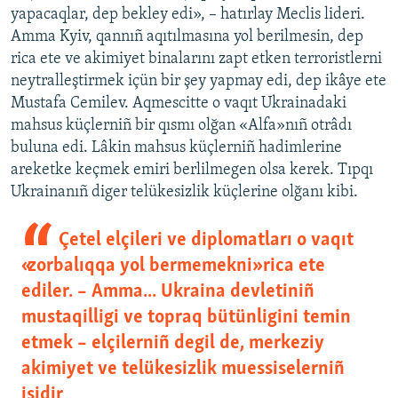
yapacaqlar, dep bekley edi», – hatırlay Meclis lideri.
Amma Kyiv, qannıñ aqıtılmasına yol berilmesin, dep
rica ete ve akimiyet binalarını zapt etken terroristlerni
neytralleştirmek içün bir şey yapmay edi, dep ikâye ete
Mustafa Cemilev. Aqmescitte o vaqıt Ukrainadaki
mahsus küçlerniñ bir qısmı olğan «Alfa»nıñ otrâdı
buluna edi. Lâkin mahsus küçlerniñ hadimlerine
areketke keçmek emiri berlilmegen olsa kerek. Tıpqı
Ukrainanıñ diger telükesizlik küçlerine olğanı kibi.
Çetel elçileri ve diplomatları o vaqıt
«zorbalıqqa yol bermemekni» rica ete
ediler. – Amma... Ukraina devletiniñ
mustaqilligi ve topraq bütünligini temin
etmek – elçilerniñ degil de, merkeziy
akimiyet ve telükesizlik muessiselerniñ
işidir