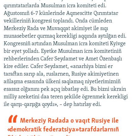
qırımtatarlarda Musulman icra komiteti edi.
Ağustosnıñ 6-7 künlerinde Aqmescitte Qırımtatar
vekilleriniñ kongresi toplandı. Onda cümleden
Merkeziy Rada ve Muvaqqat akimiyet ile sıqı
munasebetler qurmaq kerekligi aqqında aytılğan edi.
Kongresniñ artından Musulman icra komiteti Kyivge
bir eyet yolladı. Eyetke Musulman icra komitetiniñ
rehberlerinden Cafer Seydamet ve Amet Özenbaşlı
kire ediler. Cafer Seydamet, «anarhiya bizni er
taraftan sarıp ala, ruslarnen, Rusiye akimiyetinen
añlaşma esasında ülkeni saqlamaq niyetlerimizniñ
esassız olğanını pek açıq isbatlay edi. Bu bizni ukrain
milliy areketini daa teren şekilde ögrenmek kerekligi
ile qarşı-qarşığa qoydı», – dep hatırlay edi.
Merkeziy Radada o vaqıt Rusiye ile
«demokratik federatsiya» tarafdarlarnıñ