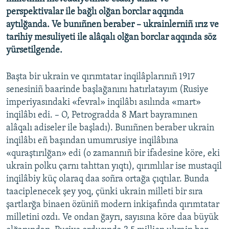
perspektivalar ile bağlı olğan borclar aqqında
aytılğanda. Ve bunıñnen beraber – ukrainlerniñ ırız ve
tarihiy mesuliyeti ile alâqalı olğan borclar aqqında söz
yürsetilgende.
Başta bir ukrain ve qırımtatar inqilâplarınıñ 1917
senesiniñ baarinde başlağanını hatırlatayım (Rusiye
imperiyasındaki «fevral» inqilâbı asılında «mart»
inqilâbı edi. – O, Petrogradda 8 Mart bayramınen
alâqalı adiseler ile başladı). Bunıñnen beraber ukrain
inqilâbı eñ başından umumrusiye inqilâbına
«quraştırılğan» edi (o zamannıñ bir ifadesine köre, eki
ukrain polku çarnı tahttan yıqtı), qırımlılar ise mustaqil
inqilâbiy küç olaraq daa soñra ortağa çıqtılar. Bunda
taaciplenecek şey yoq, çünki ukrain milleti bir sıra
şartlarğa binaen özüniñ modern inkişafında qırımtatar
milletini ozdı. Ve ondan ğayrı, sayısına köre daa büyük