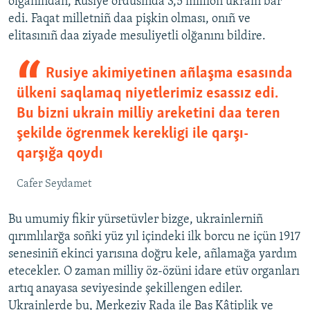
olğanından, Rusiye ordusında 3,5 million ukrain bar
edi. Faqat milletniñ daa pişkin olması, onıñ ve
elitasınıñ daa ziyade mesuliyetli olğanını bildire.
Rusiye akimiyetinen añlaşma esasında
ülkeni saqlamaq niyetlerimiz esassız edi.
Bu bizni ukrain milliy areketini daa teren
şekilde ögrenmek kerekligi ile qarşı-
qarşığa qoydı
Cafer Seydamet
Bu umumiy fikir yürsetüvler bizge, ukrainlerniñ
qırımlılarğa soñki yüz yıl içindeki ilk borcu ne içün 1917
senesiniñ ekinci yarısına doğru kele, añlamağa yardım
etecekler. O zaman milliy öz-özüni idare etüv organları
artıq anayasa seviyesinde şekillengen ediler.
Ukrainlerde bu, Merkeziy Rada ile Baş Kâtiplik ve