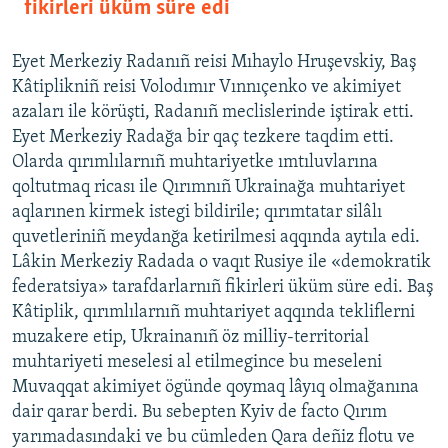
fikirleri üküm süre edi
Eyet Merkeziy Radanıñ reisi Mıhaylo Hruşevskiy, Baş
Kâtiplikniñ reisi Volodımır Vınnıçenko ve akimiyet
azaları ile körüşti, Radanıñ meclislerinde iştirak etti.
Eyet Merkeziy Radağa bir qaç tezkere taqdim etti.
Olarda qırımlılarnıñ muhtariyetke ımtıluvlarına
qoltutmaq ricası ile Qırımnıñ Ukrainağa muhtariyet
aqlarınen kirmek istegi bildirile; qırımtatar silâlı
quvetleriniñ meydanğa ketirilmesi aqqında aytıla edi.
Lâkin Merkeziy Radada o vaqıt Rusiye ile «demokratik
federatsiya» tarafdarlarnıñ fikirleri üküm süre edi. Baş
Kâtiplik, qırımlılarnıñ muhtariyet aqqında tekliflerni
muzakere etip, Ukrainanıñ öz milliy-territorial
muhtariyeti meselesi al etilmegince bu meseleni
Muvaqqat akimiyet ögünde qoymaq lâyıq olmağanına
dair qarar berdi. Bu sebepten Kyiv de facto Qırım
yarımadasındaki ve bu cümleden Qara deñiz flotu ve