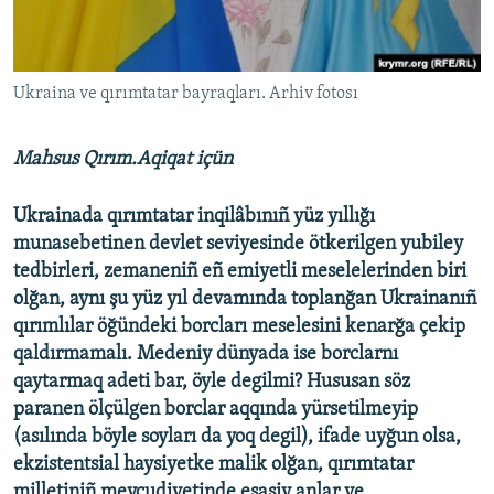
Русский
Українською
Ukraina ve qırımtatar bayraqları. Arhiv fotosı
QOŞULIÑIZ!
Mahsus Qırım.Aqiqat içün
Ukrainada qırımtatar inqilâbınıñ yüz yıllığı
RFE/RS bütün saytları
munasebetinen devlet seviyesinde ötkerilgen yubiley
tedbirleri, zemaneniñ eñ emiyetli meselelerinden biri
olğan, aynı şu yüz yıl devamında toplanğan Ukrainanıñ
qırımlılar öğündeki borcları meselesini kenarğa çekip
qaldırmamalı. Medeniy dünyada ise borclarnı
qaytarmaq adeti bar, öyle degilmi? Hususan söz
paranen ölçülgen borclar aqqında yürsetilmeyip
(asılında böyle soyları da yoq degil), ifade uyğun olsa,
ekzistentsial haysiyetke malik olğan, qırımtatar
milletiniñ mevcudiyetinde esasiy anlar ve