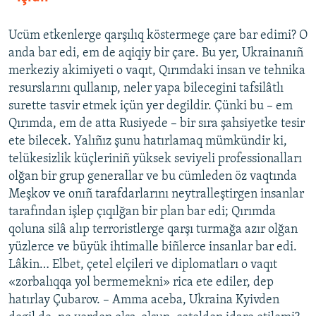
Ucüm etkenlerge qarşılıq köstermege çare bar edimi? O
anda bar edi, em de aqiqiy bir çare. Bu yer, Ukrainanıñ
merkeziy akimiyeti o vaqıt, Qırımdaki insan ve tehnika
resurslarını qullanıp, neler yapa bilecegini tafsilâtlı
surette tasvir etmek içün yer degildir. Çünki bu – em
Qırımda, em de atta Rusiyede – bir sıra şahsiyetke tesir
ete bilecek. Yalıñız şunu hatırlamaq mümkündir ki,
telükesizlik küçleriniñ yüksek seviyeli professionalları
olğan bir grup generallar ve bu cümleden öz vaqtında
Meşkov ve onıñ tarafdarlarını neytralleştirgen insanlar
tarafından işlep çıqılğan bir plan bar edi; Qırımda
qoluna silâ alıp terroristlerge qarşı turmağa azır olğan
yüzlerce ve büyük ihtimalle biñlerce insanlar bar edi.
Lâkin… Elbet, çetel elçileri ve diplomatları o vaqıt
«zorbalıqqa yol bermemekni» rica ete ediler, dep
hatırlay Çubarov. – Amma aceba, Ukraina Kyivden