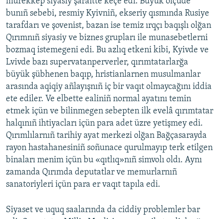
murekkep siyasiy şaraitte keçe edi. Büyük ölçüde
bunıñ sebebi, resmiy Kyivniñ, ekseriy qısmında Rusiye
tarafdarı ve şovenist, bazan ise temiz ırqçı baqışlı olğan
Qırımnıñ siyasiy ve biznes grupları ile munasebetlerni
bozmaq istemegeni edi. Bu azlıq etkeni kibi, Kyivde ve
Lvivde bazı supervatanperverler, qırımtatarlarğa
büyük şübhenen baqıp, hristianlarnen musulmanlar
arasında aqiqiy añlayışnıñ iç bir vaqıt olmaycağını iddia
ete ediler. Ve elbette ealiniñ normal ayatını temin
etmek içün ve bilinmegen sebepten ilk evelâ qırımtatar
halqınıñ ihtiyacları içün para adet üzre yetişmey edi.
Qırımlılarnıñ tarihiy ayat merkezi olğan Bağçasarayda
rayon hastahanesiniñ soñunace qurulmayıp terk etilgen
binaları menim içün bu «qıtlıq»nıñ simvolı oldı. Aynı
zamanda Qırımda deputatlar ve memurlarnıñ
sanatoriyleri içün para er vaqıt tapıla edi.
Siyaset ve uquq saalarında da ciddiy problemler bar