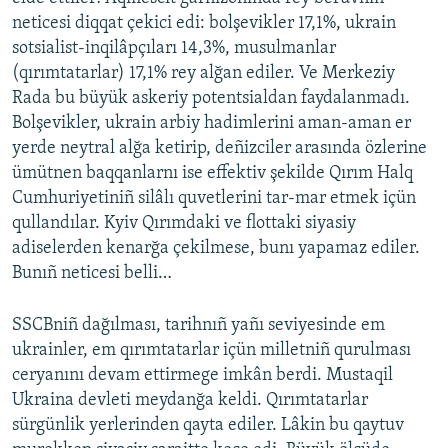
neticesi diqqat çekici edi: bolşevikler 17,1%, ukrain
sotsialist-inqilâpçıları 14,3%, musulmanlar
(qırımtatarlar) 17,1% rey alğan ediler. Ve Merkeziy
Rada bu büyük askeriy potentsialdan faydalanmadı.
Bolşevikler, ukrain arbiy hadimlerini aman-aman er
yerde neytral alğa ketirip, deñizciler arasında özlerine
ümütnen baqqanlarnı ise effektiv şekilde Qırım Halq
Cumhuriyetiniñ silâlı quvetlerini tar-mar etmek içün
qullandılar. Kyiv Qırımdaki ve flottaki siyasiy
adiselerden kenarğa çekilmese, bunı yapamaz ediler.
Bunıñ neticesi belli…
SSCBniñ dağılması, tarihnıñ yañı seviyesinde em
ukrainler, em qırımtatarlar içün milletniñ qurulması
ceryanını devam ettirmege imkân berdi. Mustaqil
Ukraina devleti meydanğa keldi. Qırımtatarlar
sürgünlik yerlerinden qayta ediler. Lâkin bu qaytuv