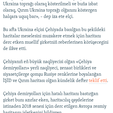
Ukraina toprağı olaraq kösterilmeli ve buña isbat
olaraq, Qırım Ukraina toprağı olğanını köstergen
halqara uquq bar», – dep iza ete elçi.
Bu afta Ukraina elçisi Çehiyada basılğan bu şekildeki
haritalar meselesini muzakere etmek içün haritanı
derc etken muellif şirketniñ reberlerinen körüşecegini
de ilâve etti.
Çehiyanıñ eñ büyük naqliyecisi olğan «Çehiya
demiryolları» yerli naqliyeci, zenaat birlikleri ve
siyasetçilerge qomşu Rusiye renklerine boyalanğan
İŞİD ve Qırım haritası olğan kündelik defter
teklif etti
.
Çehiya demiryolları içün hatalı haritanı bastırğan
şirket bunı azırlar eken, haritacılıq qaydelerine
istinaden 2018 senesi içün derc etilgen Avropa resmiy
haritasını işletkenini bildirgen.