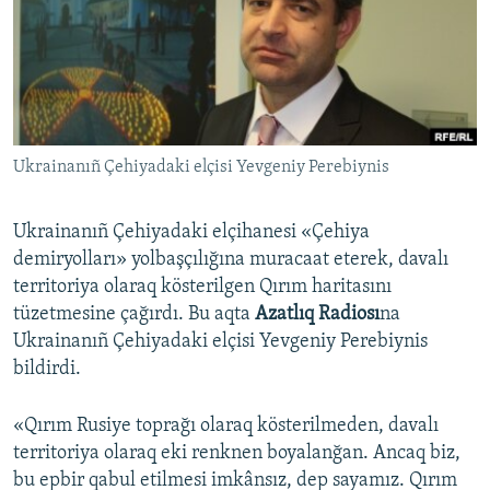
Русский
Українською
QOŞULIÑIZ!
Ukrainanıñ Çehiyadaki elçisi Yevgeniy Perebiynis
Ukrainanıñ Çehiyadaki elçihanesi «Çehiya
RFE/RS bütün saytları
demiryolları» yolbaşçılığına muracaat eterek, davalı
territoriya olaraq kösterilgen Qırım haritasını
tüzetmesine çağırdı. Bu aqta
Azatlıq Radiosı
na
Ukrainanıñ Çehiyadaki elçisi Yevgeniy Perebiynis
bildirdi.
«Qırım Rusiye toprağı olaraq kösterilmeden, davalı
territoriya olaraq eki renknen boyalanğan. Ancaq biz,
bu epbir qabul etilmesi imkânsız, dep sayamız. Qırım