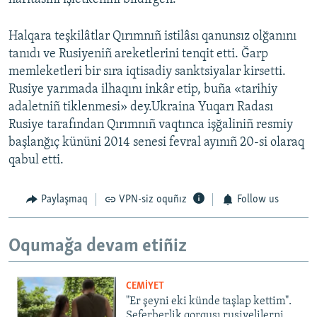
Halqara teşkilâtlar Qırımnıñ istilâsı qanunsız olğanını
tanıdı ve Rusiyeniñ areketlerini tenqit etti. Ğarp
memleketleri bir sıra iqtisadiy sanktsiyalar kirsetti.
Rusiye yarımada ilhaqını inkâr etip, buña «tarihiy
adaletniñ tiklenmesi» dey.Ukraina Yuqarı Radası
Rusiye tarafından Qırımnıñ vaqtınca işğaliniñ resmiy
başlanğıç kününi 2014 senesi fevral ayınıñ 20-si olaraq
qabul etti.
Paylaşmaq
VPN-siz oquñız
Follow us
Oqumağa devam etiñiz
CEMİYET
"Er şeyni eki künde taşlap kettim".
Seferberlik qorqusı rusiyelilerni