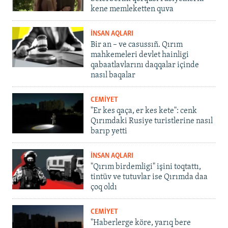
kene memleketten quva
İNSAN AQLARI
Bir an – ve casussıñ. Qırım
mahkemeleri devlet hainligi
qabaatlavlarını daqqalar içinde
nasıl baqalar
CEMİYET
"Er kes qaça, er kes kete": cenk
Qırımdaki Rusiye turistlerine nasıl
barıp yetti
İNSAN AQLARI
"Qırım birdemligi" işini toqtattı,
tintüv ve tutuvlar ise Qırımda daa
çoq oldı
CEMİYET
"Haberlerge köre, yarıq bere