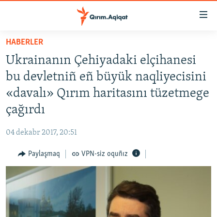
Link
açıqlığı
Esas
HABERLER
mündericege
HABERLER
Ukrainanın Çehiyadaki elçihanesi
qaytmaq
SİYASET
Baş
bu devletniñ eñ büyük naqliyecisini
İQTİSADİYAT
navigatsiyağa
«davalı» Qırım haritasını tüzetmege
qaytmaq
CEMİYET
çağırdı
Qıdıruvğa
MEDENİYET
qaytmaq
04 dekabr 2017, 20:51
İNSAN AQLARI
Paylaşmaq
VPN-siz oquñız
VİDEO
SÜRET
BLOGLAR
FİKİR