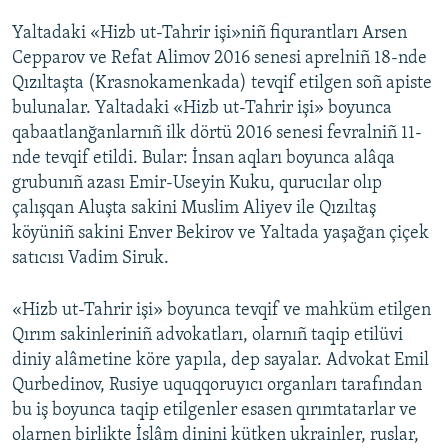
Yaltadaki «Hizb ut-Tahrir işi»niñ fiqurantları Arsen
Cepparov ve Refat Alimov 2016 senesi aprelniñ 18-nde
Qızıltaşta (Krasnokamenkada) tevqif etilgen soñ apiste
bulunalar. Yaltadaki «Hizb ut-Tahrir işi» boyunca
qabaatlanğanlarnıñ ilk dörtü 2016 senesi fevralniñ 11-
nde tevqif etildi. Bular: İnsan aqları boyunca alâqa
grubunıñ azası Emir-Useyin Kuku, qurucılar olıp
çalışqan Aluşta sakini Muslim Aliyev ile Qızıltaş
köyüniñ sakini Enver Bekirov ve Yaltada yaşağan çiçek
satıcısı Vadim Siruk.
«Hizb ut-Tahrir işi» boyunca tevqif ve mahküm etilgen
Qırım sakinleriniñ advokatları, olarnıñ taqip etilüvi
diniy alâmetine köre yapıla, dep sayalar. Advokat Emil
Qurbedinov, Rusiye uquqqoruyıcı organları tarafından
bu iş boyunca taqip etilgenler esasen qırımtatarlar ve
olarnen birlikte İslâm dinini kütken ukrainler, ruslar,