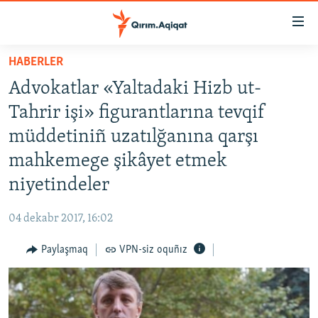
Link
açıqlığı
Esas
HABERLER
mündericege
HABERLER
Advokatlar «Yaltadaki Hizb ut-
qaytmaq
SİYASET
Baş
Tahrir işi» figurantlarına tevqif
İQTİSADİYAT
navigatsiyağa
müddetiniñ uzatılğanına qarşı
qaytmaq
CEMİYET
mahkemege şikâyet etmek
Qıdıruvğa
MEDENİYET
qaytmaq
niyetindeler
İNSAN AQLARI
04 dekabr 2017, 16:02
VİDEO
Paylaşmaq
VPN-siz oquñız
SÜRET
BLOGLAR
FİKİR