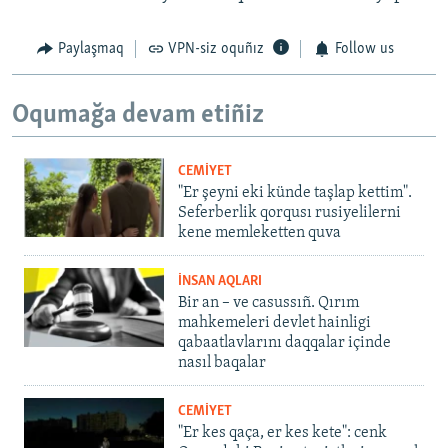
Paylaşmaq
VPN-siz oquñız
Follow us
Oqumağa devam etiñiz
CEMİYET
"Er şeyni eki künde taşlap kettim".
Seferberlik qorqusı rusiyelilerni
kene memleketten quva
İNSAN AQLARI
Bir an – ve casussıñ. Qırım
mahkemeleri devlet hainligi
qabaatlavlarını daqqalar içinde
nasıl baqalar
CEMİYET
"Er kes qaça, er kes kete": cenk