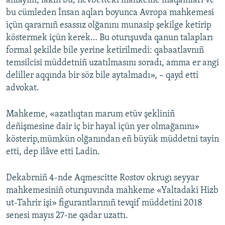
añlayım, lâkin bu, nevbetteki mahkeme maqamları ve
bu cümleden İnsan aqları boyunca Avropa mahkemesi
içün qararnıñ esassız olğanını munasip şekilge ketirip
köstermek içün kerek… Bu oturışuvda qanun talapları
formal şekilde bile yerine ketirilmedi: qabaatlavnıñ
temsilcisi müddetniñ uzatılmasını soradı, amma er angi
deliller aqqında bir söz bile aytalmadı», – qayd etti
advokat.
Mahkeme, «azatlıqtan marum etüv şekliniñ
deñişmesine dair iç bir hayal içün yer olmağanını»
kösterip,mümkün olğanından eñ büyük müddetni tayin
etti, dep ilâve etti Ladin.
Dekabrniñ 4-nde Aqmescitte Rostov okrugı seyyar
mahkemesiniñ oturışuvında mahkeme «Yaltadaki Hizb
ut-Tahrir işi» figurantlarınıñ tevqif müddetini 2018
senesi mayıs 27-ne qadar uzattı.