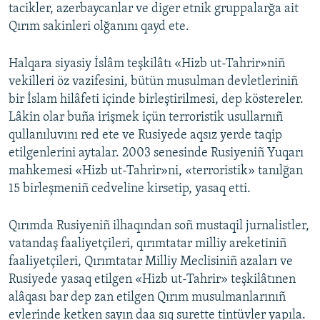
tacikler, azerbaycanlar ve diger etnik gruppalarğa ait
Qırım sakinleri olğanını qayd ete.
Halqara siyasiy İslâm teşkilâtı «Hizb ut-Tahrir»niñ
vekilleri öz vazifesini, bütün musulman devletleriniñ
bir İslam hilâfeti içinde birleştirilmesi, dep köstereler.
Lâkin olar buña irişmek içün terroristik usullarnıñ
qullanıluvını red ete ve Rusiyede aqsız yerde taqip
etilgenlerini aytalar. 2003 senesinde Rusiyeniñ Yuqarı
mahkemesi «Hizb ut-Tahrir»ni, «terroristik» tanılğan
15 birleşmeniñ cedveline kirsetip, yasaq etti.
Qırımda Rusiyeniñ ilhaqından soñ mustaqil jurnalistler,
vatandaş faaliyetçileri, qırımtatar milliy areketiniñ
faaliyetçileri, Qırımtatar Milliy Meclisiniñ azaları ve
Rusiyede yasaq etilgen «Hizb ut-Tahrir» teşkilâtınen
alâqası bar dep zan etilgen Qırım musulmanlarınıñ
evlerinde ketken sayın daa sıq surette tintüvler yapıla.