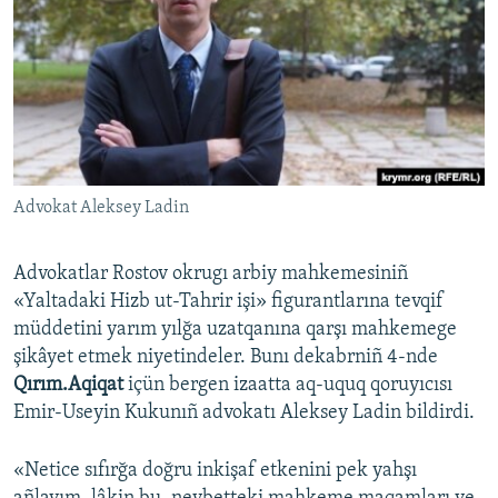
Русский
Українською
QOŞULIÑIZ!
Advokat Aleksey Ladin
RFE/RS bütün saytları
Advokatlar Rostov okrugı arbiy mahkemesiniñ
«Yaltadaki Hizb ut-Tahrir işi» figurantlarına tevqif
müddetini yarım yılğa uzatqanına qarşı mahkemege
şikâyet etmek niyetindeler. Bunı dekabrniñ 4-nde
Qırım.Aqiqat
içün bergen izaatta aq-uquq qoruyıcısı
Emir-Useyin Kukunıñ advokatı Aleksey Ladin bildirdi.
«Netice sıfırğa doğru inkişaf etkenini pek yahşı