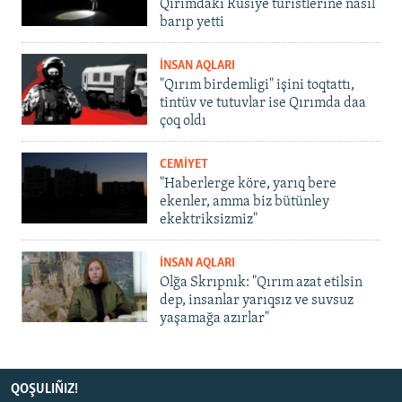
Qırımdaki Rusiye turistlerine nasıl
barıp yetti
İNSAN AQLARI
"Qırım birdemligi" işini toqtattı,
tintüv ve tutuvlar ise Qırımda daa
çoq oldı
CEMİYET
"Haberlerge köre, yarıq bere
ekenler, amma biz bütünley
ekektriksizmiz"
İNSAN AQLARI
Olğa Skrıpnık: "Qırım azat etilsin
dep, insanlar yarıqsız ve suvsuz
yaşamağa azırlar"
QOŞULIÑIZ!