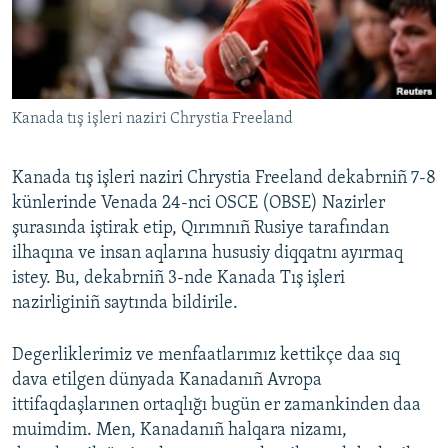
Русский
Українською
Kanada tış işleri naziri Chrystia Freeland
QOŞULIÑIZ!
Kanada tış işleri naziri Chrystia Freeland dekabrniñ 7-8
künlerinde Venada 24-nci OSCE (OBSE) Nazirler
RFE/RS bütün saytları
şurasında iştirak etip, Qırımnıñ Rusiye tarafından
ilhaqına ve insan aqlarına hususiy diqqatnı ayırmaq
istey. Bu, dekabrniñ 3-nde Kanada Tış işleri
nazirliginiñ saytında bildirile.
Degerliklerimiz ve menfaatlarımız kettikçe daa sıq
dava etilgen dünyada Kanadanıñ Avropa
ittifaqdaşlarınen ortaqlığı bugün er zamankinden daa
muimdim. Men, Kanadanıñ halqara nizamı,