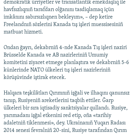
demokratik ürriyetler ve transatlantik emekdaşlıq ile
havfsızlıqnıñ tarafdarı olğanını tasdiqlamaq içün
imkânını sabırsızlıqnen bekleyım», – dep ketire
Freelandnıñ sözlerini Kanada tış işleri muessisesiniñ
matbuat hizmeti.
Ondan ğayrı, dekabrniñ 4-nde Kanada Tış işleri naziri
Brüsselde Kanada ve AB nazirleriniñ Umumiy
komitetini ziyaret etmege planlaştıra ve dekabrniñ 5-6
künlerinde NATO ülkeleri tış işleri nazirleriniñ
körüşüvinde iştirak etecek.
Halqara teşkilâtları Qırımnıñ işğali ve ilhaqını qanunsız
tanıp, Rusiyeniñ areketlerini taqbih ettiler. Ğarp
ülkeleri bir sıra iqtisadiy sanktsiyalar qullandı. Rusiye,
yarımadanı işğal etkenini red etip, oña «tarihiy
adaletniñ tiklenmesi», dey. Ukrainanıñ Yuqarı Radası
2014 senesi fevralniñ 20-sini, Rusiye tarafından Qırım