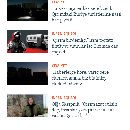
CEMİYET
"Er kes qaça, er kes kete": cenk
Qırımdaki Rusiye turistlerine nasıl
barıp yetti
İNSAN AQLARI
"Qırım birdemligi" işini toqtattı,
tintüv ve tutuvlar ise Qırımda daa
çoq oldı
CEMİYET
"Haberlerge köre, yarıq bere
ekenler, amma biz bütünley
ekektriksizmiz"
İNSAN AQLARI
Olğa Skrıpnık: "Qırım azat etilsin
dep, insanlar yarıqsız ve suvsuz
yaşamağa azırlar"