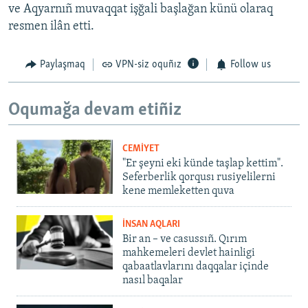
ve Aqyarnıñ muvaqqat işğali başlağan künü olaraq
resmen ilân etti.
Paylaşmaq
VPN-siz oquñız
Follow us
Oqumağa devam etiñiz
CEMİYET
"Er şeyni eki künde taşlap kettim".
Seferberlik qorqusı rusiyelilerni
kene memleketten quva
İNSAN AQLARI
Bir an – ve casussıñ. Qırım
mahkemeleri devlet hainligi
qabaatlavlarını daqqalar içinde
nasıl baqalar