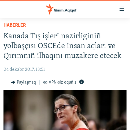
Link
açıqlığı
Esas
HABERLER
mündericege
HABERLER
Kanada Tış işleri nazirliginiñ
qaytmaq
SİYASET
Baş
yolbaşçısı OSCEde insan aqları ve
İQTİSADİYAT
navigatsiyağa
Qırımnıñ ilhaqını muzakere etecek
qaytmaq
CEMİYET
Qıdıruvğa
04 dekabr 2017, 13:51
MEDENİYET
qaytmaq
Paylaşmaq
VPN-siz oquñız
İNSAN AQLARI
VİDEO
SÜRET
BLOGLAR
FİKİR