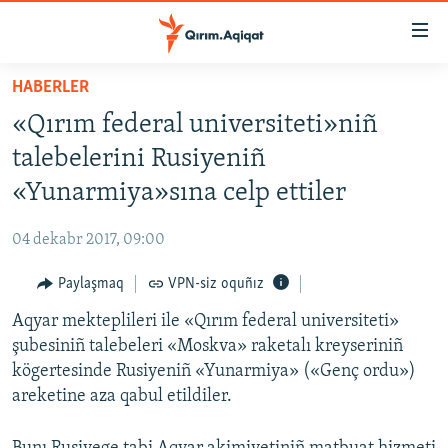
Link
açıqlığı
Esas
HABERLER
mündericege
HABERLER
«Qırım federal universiteti»niñ
qaytmaq
SİYASET
Baş
talebelerini Rusiyeniñ
İQTİSADİYAT
navigatsiyağa
«Yunarmiya»sına celp ettiler
qaytmaq
CEMİYET
Qıdıruvğa
04 dekabr 2017, 09:00
MEDENİYET
qaytmaq
Paylaşmaq
VPN-siz oquñız
İNSAN AQLARI
Aqyar mekteplileri ile «Qırım federal universiteti»
VİDEO
şubesiniñ talebeleri «Moskva» raketalı kreyseriniñ
SÜRET
kögertesinde Rusiyeniñ «Yunarmiya» («Genç ordu»)
BLOGLAR
areketine aza qabul etildiler.
FİKİR