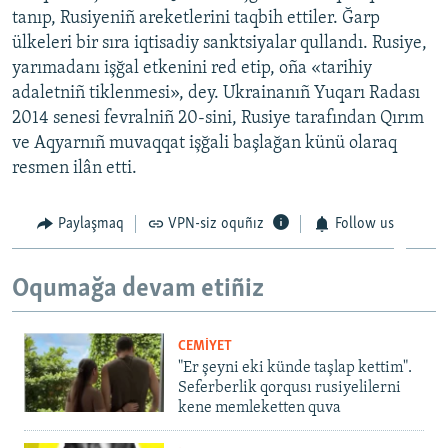
tanıp, Rusiyeniñ areketlerini taqbih ettiler. Ğarp
ülkeleri bir sıra iqtisadiy sanktsiyalar qullandı. Rusiye,
yarımadanı işğal etkenini red etip, oña «tarihiy
adaletniñ tiklenmesi», dey. Ukrainanıñ Yuqarı Radası
2014 senesi fevralniñ 20-sini, Rusiye tarafından Qırım
ve Aqyarnıñ muvaqqat işğali başlağan künü olaraq
resmen ilân etti.
Paylaşmaq
VPN-siz oquñız
Follow us
Oqumağa devam etiñiz
CEMİYET
"Er şeyni eki künde taşlap kettim".
Seferberlik qorqusı rusiyelilerni
kene memleketten quva