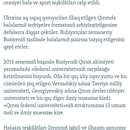
cemiyet bala ve sport teşkilâtları celp etildi.
Ukraina aq-uquq qoruyıcıları ilhaq etilgen Qırımda
balalarnıñ terbiyelev formatınıñ arbiyleştirilgenine
defalarca diqqat çektiler. Ruhiyatçılar zemaneviy
Rusiyeniñ tasilinde balalarnıñ şuurına tazyıq etilgenini
qayd eteler.
2015 senesiniñ başında Rusiyeniñ Qırım akimiyeti
yarımadada «federal universitet»niñ meydanğa
ketirilmesini buyurdı. Oña bir qaç aliy oquv yurtu ve bu
cümleden yoq etilgen Vernadskiy adına Tavriya milliy
universiteti, Georgiyevskiy adına Qırım devlet tıbbiyet
universiteti ve bir qaç diger ilmiy muessise kirdi.
«Qırım federal universiteti»niñ strukturasına 13 umum
tasil ve ilmiy muessise kire.
Halqara teşkilâtları Qırımnıñ işğali ve ilhaqını qanunsız