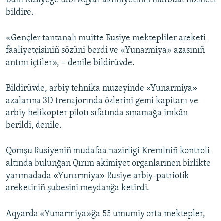
Bunı Rusiyege tabi Aqyar akimiyetiniñ matbuat hizmeti
bildire.
Русский
Українською
«Gençler tantanalı muitte Rusiye mektepliler areketi
faaliyetçisiniñ sözüni berdi ve «Yunarmiya» azasınıñ
QOŞULIÑIZ!
antını içtiler», – denile bildirüvde.
Bildirüvde, arbiy tehnika muzeyinde «Yunarmiya»
azalarına 3D trenajorında özlerini gemi kapitanı ve
RFE/RS bütün saytları
arbiy helikopter pilotı sıfatında sınamağa imkân
berildi, denile.
Qomşu Rusiyeniñ mudafaa nazirligi Kremlniñ kontroli
altında bulunğan Qırım akimiyet organlarınen birlikte
yarımadada «Yunarmiya» Rusiye arbiy-patriotik
areketiniñ şubesini meydanğa ketirdi.
Aqyarda «Yunarmiya»ğa 55 umumiy orta mektepler,