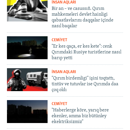
İNSAN AQLARI
Bir an – ve casussıñ. Qırım
mahkemeleri devlet hainligi
qabaatlavlarını daqqalar içinde
nasıl baqalar
CEMİYET
"Er kes qaça, er kes kete": cenk
Qırımdaki Rusiye turistlerine nasıl
barıp yetti
İNSAN AQLARI
"Qırım birdemligi" işini toqtattı,
tintüv ve tutuvlar ise Qırımda daa
çoq oldı
CEMİYET
"Haberlerge köre, yarıq bere
ekenler, amma biz bütünley
ekektriksizmiz"