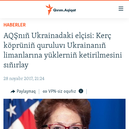
Link
açıqlığı
Esas
HABERLER
mündericege
HABERLER
AQŞnıñ Ukrainadaki elçisi: Kerç
qaytmaq
SİYASET
Baş
köprüniñ quruluvı Ukrainanıñ
İQTİSADİYAT
navigatsiyağa
limanlarına yüklerniñ ketirilmesini
qaytmaq
CEMİYET
sıñırlay
Qıdıruvğa
MEDENİYET
qaytmaq
28 noyabr 2017, 21:24
İNSAN AQLARI
Paylaşmaq
VPN-siz oquñız
VİDEO
SÜRET
BLOGLAR
FİKİR