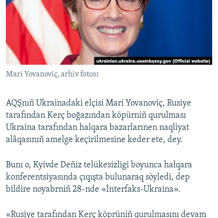
Русский
Українською
QOŞULIÑIZ!
Mari Yovanoviç, arhiv fotosı
AQŞnıñ Ukrainadaki elçisi Mari Yovanoviç, Rusiye
RFE/RS bütün saytları
tarafından Kerç boğazından köpürniñ qurulması
Ukraina tarafından halqara bazarlarınen naqliyat
alâqasınıñ amelge keçirilmesine keder ete, dey.
Bunı o, Kyivde Deñiz telükesizligi boyunca halqara
konferentsiyasında çıqışta bulunaraq söyledi, dep
bildire noyabrniñ 28-nde «İnterfaks-Ukraina».
«Rusiye tarafından Kerç köprüniñ qurulmasını devam