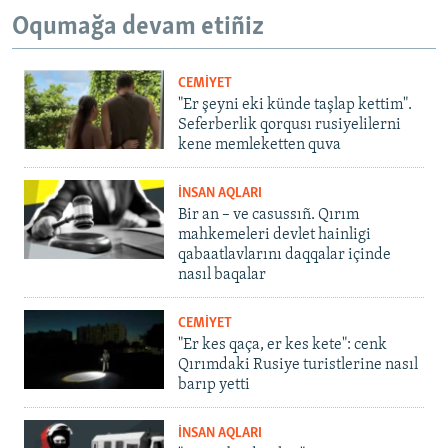
Oqumağa devam etiñiz
CEMİYET
"Er şeyni eki künde taşlap kettim".
Seferberlik qorqusı rusiyelilerni
kene memleketten quva
İNSAN AQLARI
Bir an – ve casussıñ. Qırım
mahkemeleri devlet hainligi
qabaatlavlarını daqqalar içinde
nasıl baqalar
CEMİYET
"Er kes qaça, er kes kete": cenk
Qırımdaki Rusiye turistlerine nasıl
barıp yetti
İNSAN AQLARI