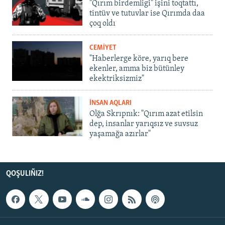
"Qırım birdemligi" işini toqtattı,
tintüv ve tutuvlar ise Qırımda daa
çoq oldı
CEMİYET
"Haberlerge köre, yarıq bere
ekenler, amma biz bütünley
ekektriksizmiz"
İNSAN AQLARI
Olğa Skrıpnık: "Qırım azat etilsin
dep, insanlar yarıqsız ve suvsuz
yaşamağa azırlar"
QOŞULIÑIZ!