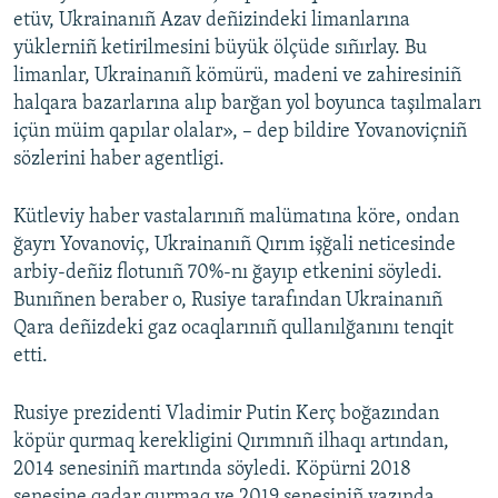
etüv, Ukrainanıñ Azav deñizindeki limanlarına
yüklerniñ ketirilmesini büyük ölçüde sıñırlay. Bu
limanlar, Ukrainanıñ kömürü, madeni ve zahiresiniñ
halqara bazarlarına alıp barğan yol boyunca taşılmaları
içün müim qapılar olalar», – dep bildire Yovanoviçniñ
sözlerini haber agentligi.
Kütleviy haber vastalarınıñ malümatına köre, ondan
ğayrı Yovanoviç, Ukrainanıñ Qırım işğali neticesinde
arbiy-deñiz flotunıñ 70%-nı ğayıp etkenini söyledi.
Bunıñnen beraber o, Rusiye tarafından Ukrainanıñ
Qara deñizdeki gaz ocaqlarınıñ qullanılğanını tenqit
etti.
Rusiye prezidenti Vladimir Putin Kerç boğazından
köpür qurmaq kerekligini Qırımnıñ ilhaqı artından,
2014 senesiniñ martında söyledi. Köpürni 2018
senesine qadar qurmaq ve 2019 senesiniñ yazında