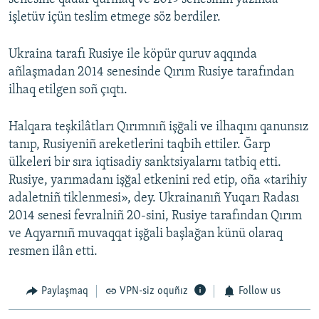
işletüv içün teslim etmege söz berdiler.
Ukraina tarafı Rusiye ile köpür quruv aqqında
añlaşmadan 2014 senesinde Qırım Rusiye tarafından
ilhaq etilgen soñ çıqtı.
Halqara teşkilâtları Qırımnıñ işğali ve ilhaqını qanunsız
tanıp, Rusiyeniñ areketlerini taqbih ettiler. Ğarp
ülkeleri bir sıra iqtisadiy sanktsiyalarnı tatbiq etti.
Rusiye, yarımadanı işğal etkenini red etip, oña «tarihiy
adaletniñ tiklenmesi», dey. Ukrainanıñ Yuqarı Radası
2014 senesi fevralniñ 20-sini, Rusiye tarafından Qırım
ve Aqyarnıñ muvaqqat işğali başlağan künü olaraq
resmen ilân etti.
Paylaşmaq
VPN-siz oquñız
Follow us